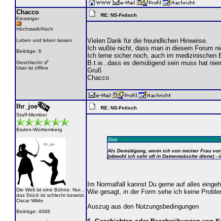
Chacco
RE: NS-Fetisch
Einsteiger
Höchstadt/Aisch
Vielen Dank für die freundlichen Hinweise.
Leben und leben lassen
Ich wußte nicht, dass man in diesem Forum ni
Beiträge: 6
Ich lerne sicher noch, auch im medizinischen 
B.t.w...dass es demütigend sein muss hat nie
Geschlecht:
User ist offline
Gruß
Chacco
Ihr_joe
RE: NS-Fetisch
Staff-Member
Baden-Württemberg
Zitat
Als Demütigung, wenn ich von meiner Frau vorge
(obwohl ich sehr oft in Damenwäsche diene) - 
Im Normalfall kannst Du gerne auf alles eing
Die Welt ist eine Bühne. Nur...
Wie gesagt, in der Form sehe ich keine Probl
das Stück ist schlecht besetzt.
Oscar Wilde
Auszug aus den Nutzungsbedingungen
Beiträge: 4066