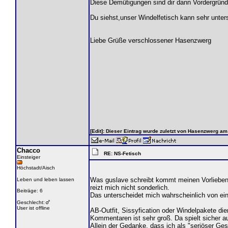
Diese Demütigungen sind dir dann Vordergründi
Du siehst,unser Windelfetisch kann sehr unter
Liebe Grüße verschlossener Hasenzwerg
[Edit]: Dieser Eintrag wurde zuletzt von Hasenzwerg a
Chacco
RE: NS-Fetisch
Einsteiger
Höchstadt/Aisch
Was guslave schreibt kommt meinen Vorlieben 
Leben und leben lassen
reizt mich nicht sonderlich.
Beiträge: 6
Das unterscheidet mich wahrscheinlich von ei
Geschlecht:
User ist offline
AB-Outfit, Sissyfication oder Windelpakete 
Kommentaren ist sehr groß. Da spielt sicher a
Allein der Gedanke, dass ich als "seriöser Ges