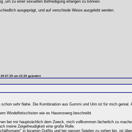
g ,um zu einer sexuellen Befriedigung erlangen zu können.
schiedlich ausgeprägt, und auf verschiede Weise ausgelebt werden.
m 29.07.25 um 22:20 geändert
schon sehr Nahe. Die Kombination aus Gummi und Urin ist für mich genial. 
nem Windelfetischisten wie es Hasenzwerg beschreibt.
dienen bei mir hauptsächlich dem Zweck, mich vollkommen lächerlich zu mac
uch meine Zeigefreudigkeit eine große Rolle.
chäftsmann" in bizarren Outfits und bei nassen Spielen zu sehen bin, ist über