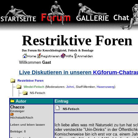
Restriktive Foren
Das Forum für Keuschheitsgürtel, Fetisch & Bondage
Willkommen
Gast
Live Diskutieren in unseren
KGforum-Chatr
Restriktive Foren
Windel-Fetisch
(Moderatoren:
Johni
,
Staff-Member
,
Hasenzwerg
)
NS-Fetisch
Autor
Eintrag
Chacco
NS-Fetisch
Einsteiger
Höchstadt/Aisch
Ich liebe alles was mit Natursekt zu tun hat s
Leben und leben lassen
oder versteckte "Urin-Drinks" in der Öffentlich
Beiträge: 6
Komischerweise bin ich erst vor ca. einem Jah