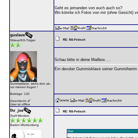
Geht es jemanden von euch auch so?
Wo könnte ich Fotos von mir (ohne Gesicht) ve
guslave
RE: NS-Fetisch
Sklave/KG-Träger
Schau bitte in deine Mailbox....
Ein devoter Gummisklave seiner Gummiherrin
Gummisklave, wichs dich ab,
vor meinen Augen !
Beiträge: 130
Geschlecht:
User ist offline
Ihr_joe
RE: NS-Fetisch
Staff-Member
Baden-Württemberg
Zitat