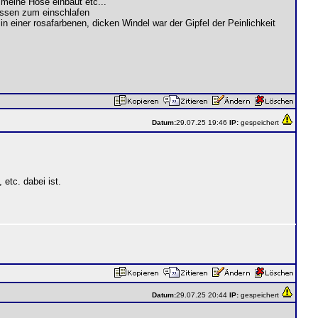
, meine Hose einbaut etc...
issen zum einschlafen
n einer rosafarbenen, dicken Windel war der Gipfel der Peinlichkeit
Datum:
29.07.25 19:46
IP:
gespeichert
etc. dabei ist.
Datum:
29.07.25 20:44
IP:
gespeichert