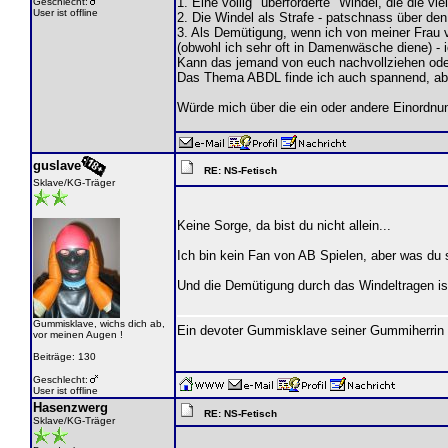
1. Eine völlig "überforderte" Windel, die die v
Geschlecht:
User ist offline
2. Die Windel als Strafe - patschnass über d
3. Als Demütigung, wenn ich von meiner Frau vo
(obwohl ich sehr oft in Damenwäsche diene) -
Kann das jemand von euch nachvollziehen oder 
Das Thema ABDL finde ich auch spannend, aber 
Würde mich über die ein oder andere Einordnun
guslave
RE: NS-Fetisch
Sklave/KG-Träger
Keine Sorge, da bist du nicht allein...
Ich bin kein Fan von AB Spielen, aber was du 
Und die Demütigung durch das Windeltragen ist 
Gummisklave, wichs dich ab,
Ein devoter Gummisklave seiner Gummiherrin
vor meinen Augen !
Beiträge: 130
Geschlecht:
User ist offline
Hasenzwerg
RE: NS-Fetisch
Sklave/KG-Träger