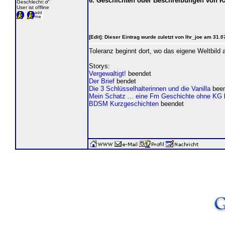
6. Geschichten oder Beschreibungen von K
Geschlecht:
User ist offline
[Edit]: Dieser Eintrag wurde zuletzt von Ihr_joe am 31.
Toleranz beginnt dort, wo das eigene Weltbild
Storys:
Vergewaltigt!
beendet
Der Brief
bendet
Die 3 Schlüsselhalterinnen und die Vanilla
been
Mein Schatz ... eine Fm Geschichte ohne KG
BDSM Kurzgeschichten
beendet