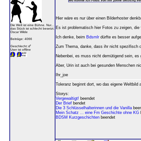
Wo könnte ich Fotos von mir (ohne Gesicht) ver
Hier wäre es nur über einen Bilderhoster denkb
Die Welt ist eine Bühne. Nur...
Es ist problematisch hier Fotos zu zeigen, die 
das Stück ist schlecht besetzt.
Oscar Wilde
Ich denke, beim
Bdsmlr
dürfte es besser aufg
Beiträge: 4066
Zum Thema, danke, dass ihr nicht spezifisch d
Geschlecht:
User ist offline
Nebenbei, es muss nicht demütigend sein, es gi
Aber, Urin ist auch bei gesunden Menschen nicht
Ihr_joe
Toleranz beginnt dort, wo das eigene Weltbild
Storys:
Vergewaltigt!
beendet
Der Brief
bendet
Die 3 Schlüsselhalterinnen und die Vanilla
been
Mein Schatz ... eine Fm Geschichte ohne KG
BDSM Kurzgeschichten
beendet