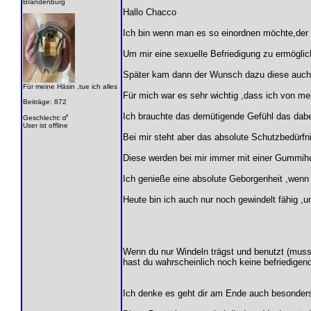
Brandenburg
Hallo Chacco
Ich bin wenn man es so einordnen möchte,der k
Um mir eine sexuelle Befriedigung zu ermögli
Später kam dann der Wunsch dazu diese auch z
Für meine Häsin ,tue ich alles
Für mich war es sehr wichtig ,dass ich von mei
Beiträge: 872
Ich brauchte das demütigende Gefühl das dabe
Geschlecht:
User ist offline
Bei mir steht aber das absolute Schutzbedürfni
Diese werden bei mir immer mit einer Gummiho
Ich genieße eine absolute Geborgenheit ,wenn 
Heute bin ich auch nur noch gewindelt fähig ,
Wenn du nur Windeln trägst und benutzt (muss
hast du wahrscheinlich noch keine befriedigen
Ich denke es geht dir am Ende auch besonders 