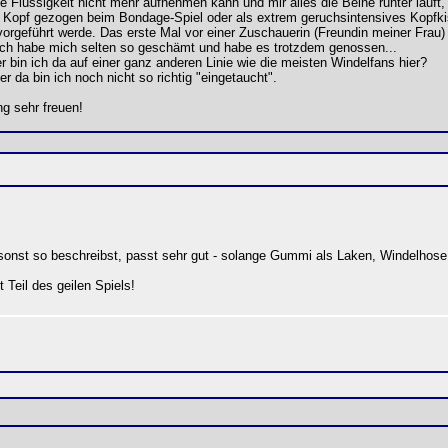
iele Flüssigkeit nicht mehr aufnehmen kann und mir alles die Beine runter läuft
en Kopf gezogen beim Bondage-Spiel oder als extrem geruchsintensives Kopfk
rgeführt werde. Das erste Mal vor einer Zuschauerin (Freundin meiner Frau) i
 ich habe mich selten so geschämt und habe es trotzdem genossen...
bin ich da auf einer ganz anderen Linie wie die meisten Windelfans hier?
da bin ich noch nicht so richtig "eingetaucht".
g sehr freuen!
sonst so beschreibst, passt sehr gut - solange Gummi als Laken, Windelhose, 
Teil des geilen Spiels!