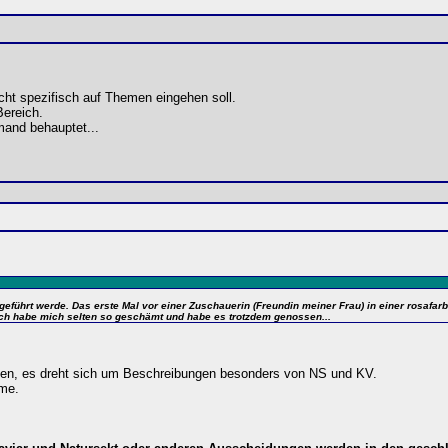
cht spezifisch auf Themen eingehen soll.
Bereich.
mand behauptet...
führt werde. Das erste Mal vor einer Zuschauerin (Freundin meiner Frau) in einer rosafarb
ich habe mich selten so geschämt und habe es trotzdem genossen...
ehen, es dreht sich um Beschreibungen besonders von NS und KV.
eme.