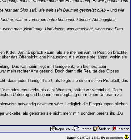
Bewegungsfreiheit, sondern auch die Entscheidung. Er war gesund. Und
 wie fest der Gips saß, wie weit sein Daumen gespreizt blieb – und wie
g fand er, was er vorher nie hatte benennen können: Abhängigkeit,
t, wenn man „Nein“ sagt. Und davon, was geschieht, wenn eine Frau
n Kittel. Janina sprach kaum, als sie meinen Arm in Position brachte.
t über das Offensichtliche hinausging. Als wüsste sie längst, wohin sie
Heilung. Das Kahnbein liegt im Handgelenk, ein kleines, aber
 war mein rechter Arm gesund. Doch damit die Realität des Gipses
ht, dass jeder Handgriff saß, als folgte sie einem stillen Protokoll, das
 Für mindestens sechs bis acht Wochen, hatten wir vereinbart. Doch
 weichen Unterzug und begann, ihn sorgfältig um meinen Unterarm zu
rmalerweise notwendig gewesen wäre. Lediglich die Fingerkuppen blieben
r wickelte, als gehörten sie nicht mehr mir, sondern bereits ihr. „Du
Datum:
01.07.25 13:41
IP:
gespeichert