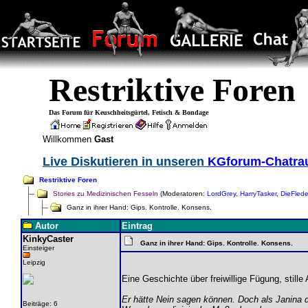
Restriktive Foren
Das Forum für Keuschheitsgürtel, Fetisch & Bondage
Willkommen
Gast
Live Diskutieren in unseren
KGforum-Chatr
Restriktive Foren
Stories zu Medizinischen Fesseln
(Moderatoren:
LordGrey
,
HarryTasker
,
DieFled
Ganz in ihrer Hand: Gips. Kontrolle. Konsens.
Autor
Eintrag
KinkyCaster
Ganz in ihrer Hand: Gips. Kontrolle. Konsens.
Einsteiger
Leipzig
Eine Geschichte über freiwillige Fügung, still
Er hätte Nein sagen können. Doch als Janina d
Beiträge: 6