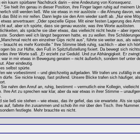
lag ein kaum spürbarer Nachdruck darin – eine Andeutung von Konsequenz.
 Sie hielt ihn genau in dieser Position, ihre Finger lagen ruhig auf meinem U
nnerlich still werden ließ. Wie sie etwas in mir auslöste – die Ahnung davon,
s Bild in mir reifen. Dann legte sie den Arm wieder sanft ab. „Nur eine Mögli
 mir etwas anvertrauen: „Oder spezielle Gipse. Mit einer festen Lagerung des 
icht auf, aber ich spürte, dass sie genau wusste, was ihre Worte auslösten.
lichkeiten, als spräche sie über etwas, das vielleicht nicht heute – aber ir
sste. Sondern weil ich längst begonnen hatte, es zu wollen. Ihre Schilderung
anchmal reicht ein einzelner Gips nicht aus“, führte sie weiter aus, als wär
– braucht es mehr Kontrolle.“ Ihre Stimme blieb ruhig, sachlich – aber ich hör
en bis zur Hüfte, den Fuß in Spitzfußstellung fixiert. Da bewegt sich nichts 
jedes ihrer Worte saß. „Er erzieht zur Geduld. Und zur Abhängigkeit. Er zwin
t war in mir etwas in Bewegung geraten – nicht äußerlich, sondern tief unter d
ut. Aber eindeutig.
es selbst spürte.
en wie vorbestimmt – und gleichzeitig aufgeladen. Wir trafen uns zufällig in e
 dürfe. Sie nickte knapp, fast prüfend. Unsere Blicke trafen sich häufiger, al
ort.
 Sie nahm den Anruf an, ruhig, bestimmt – vermutlich eine Kollegin, vielleicht 
Ihre Art zu sprechen war klar, aber da war etwas in ihrer Stimme – unaufgere
.
ie ließ sie stehen – wie etwas, das ihr gefiel, das sie erwartete. Als sie spä
as auf, faltete ihn zusammen und schob ihn mir über den Tisch. Ihre Nummer. 
e, sondern festlegte. Mehr brauchte es nicht.