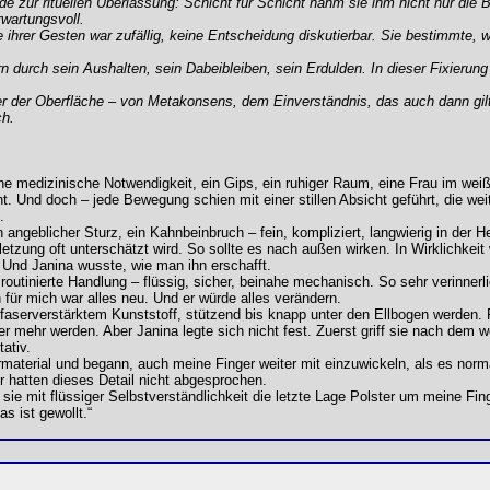
zur rituellen Überlassung: Schicht für Schicht nahm sie ihm nicht nur die 
rwartungsvoll.
ine ihrer Gesten war zufällig, keine Entscheidung diskutierbar. Sie bestimmte,
ern durch sein Aushalten, sein Dabeibleiben, sein Erdulden. In dieser Fixierun
er der Oberfläche – von Metakonsens, dem Einverständnis, das auch dann gil
ch.
 medizinische Notwendigkeit, ein Gips, ein ruhiger Raum, eine Frau im weiße
t. Und doch – jede Bewegung schien mit einer stillen Absicht geführt, die wei
.
n angeblicher Sturz, ein Kahnbeinbruch – fein, kompliziert, langwierig in der 
zung oft unterschätzt wird. So sollte es nach außen wirken. In Wirklichkeit
 Und Janina wusste, wie man ihn erschafft.
routinierte Handlung – flüssig, sicher, beinahe mechanisch. So sehr verinnerlic
 für mich war alles neu. Und er würde alles verändern.
sfaserverstärktem Kunststoff, stützend bis knapp unter den Ellbogen werden.
r mehr werden. Aber Janina legte sich nicht fest. Zuerst griff sie nach dem
ativ.
termaterial und begann, auch meine Finger weiter mit einzuwickeln, als es no
r hatten dieses Detail nicht abgesprochen.
ie mit flüssiger Selbstverständlichkeit die letzte Lage Polster um meine Finge
s ist gewollt.“