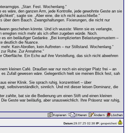
nterarmgips. „Starr. Fest. Wochenlang.“
 wie es wäre, den ganzen Arm, jede Kontrolle, jede gewohnte Geste an sie
chkeit“, sagte sie. „Aber eine, die ich nicht ausschließe.“
Arms über dem Bauch. Zwangshaltungen. Fixierungen, die nicht nur
gendwann geschehen könnte. Und ich wusste: Wenn sie es verlangte,
en erregten mich mehr als ich offen zugeben würde. Noch.
e es ein beiläufiger Gedanke. „Bei komplizierten Belastungsmustern –
te deutlich die Nuance.
mehr. Kein Abrollen, kein Auftreten – nur Stillstand. Wochenlang.“
gt zur Ruhe. Zur Annahme.“
er Oberfläche. Ein Echo auf ihre Vorstellung, das sich nicht abwehren
inem kleinen Café. Draußen war nur noch ein einziger Platz frei – an
s es Zufall gewesen wäre. Gelegentlich hielt sie meinen Blick fest, sah
aus einer Klinik. Sie sprach ruhig, konzentriert – über
gt, selbstverständlich, sinnlich. Und mit dieser leisen Dominanz, die
ter zahlte, bat sie die Bedienung um einen Stift und einen kleinen
Die Geste war beiläufig, aber unausweichlich. Ihre Präsenz war ruhig,
Datum:
29.07.25 02:38
IP:
gespeichert