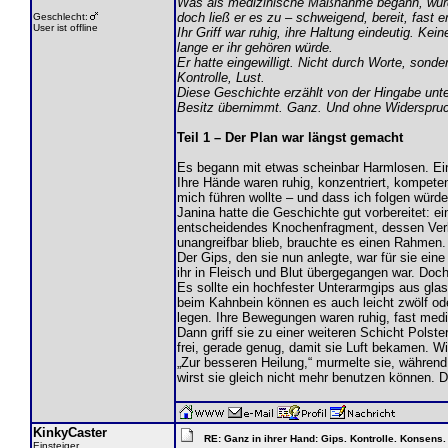
Was als medizinische Maßnahme begann, wurde 
doch ließ er es zu – schweigend, bereit, fast e
Geschlecht:
User ist offline
Ihr Griff war ruhig, ihre Haltung eindeutig. Ke
lange er ihr gehören würde.
Er hatte eingewilligt. Nicht durch Worte, sond
Kontrolle, Lust.
Diese Geschichte erzählt von der Hingabe unt
Besitz übernimmt. Ganz. Und ohne Widerspru
Teil 1 – Der Plan war längst gemacht
Es begann mit etwas scheinbar Harmlosen. Eine
Ihre Hände waren ruhig, konzentriert, kompeten
mich führen wollte – und dass ich folgen würde
Janina hatte die Geschichte gut vorbereitet: ei
entscheidendes Knochenfragment, dessen Verlet
unangreifbar blieb, brauchte es einen Rahmen.
Der Gips, den sie nun anlegte, war für sie eine 
ihr in Fleisch und Blut übergegangen war. Doch
Es sollte ein hochfester Unterarmgips aus gla
beim Kahnbein können es auch leicht zwölf ode
legen. Ihre Bewegungen waren ruhig, fast medit
Dann griff sie zu einer weiteren Schicht Pols
frei, gerade genug, damit sie Luft bekamen. Wi
„Zur besseren Heilung,“ murmelte sie, während s
wirst sie gleich nicht mehr benutzen können. Da
KinkyCaster
RE: Ganz in ihrer Hand: Gips. Kontrolle. Konsens.
Einsteiger