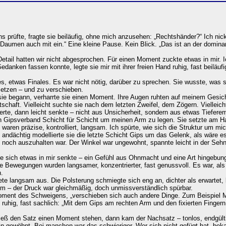
prüfte, fragte sie beiläufig, ohne mich anzusehen: „Rechtshänder?“ Ich nick
en Daumen auch mit ein.“ Eine kleine Pause. Kein Blick. „Das ist an der domi
Detail hatten wir nicht abgesprochen. Für einen Moment zuckte etwas in mir.
nken fassen konnte, legte sie mir mit ihrer freien Hand ruhig, fast beiläufig
, etwas Finales. Es war nicht nötig, darüber zu sprechen. Sie wusste, was sie 
 setzen – und zu verschieben.
ie begann, verharrte sie einen Moment. Ihre Augen ruhten auf meinem Gesicht, 
itschaft. Vielleicht suchte sie nach dem letzten Zweifel, dem Zögern. Vielleicht
derte, dann leicht senkte – nicht aus Unsicherheit, sondern aus etwas Tiefere
Gipsverband Schicht für Schicht um meinen Arm zu legen. Sie setzte am H
aren präzise, kontrolliert, langsam. Ich spürte, wie sich die Struktur um mic
andächtig modellierte sie die letzte Schicht Gips um das Gelenk, als wäre es
es noch auszuhalten war. Der Winkel war ungewohnt, spannte leicht in der Seh
te, wie sich etwas in mir senkte – ein Gefühl aus Ohnmacht und eine Art hingebu
Ihre Bewegungen wurden langsamer, konzentrierter, fast genussvoll. Es war, 
n.
tete langsam aus. Die Polsterung schmiegte sich eng an, dichter als erwartet,
arm – der Druck war gleichmäßig, doch unmissverständlich spürbar.
ment des Schweigens, „verschieben sich auch andere Dinge. Zum Beispiel M
b ruhig, fast sachlich: „Mit dem Gips am rechten Arm und den fixierten Fingern
 ließ den Satz einen Moment stehen, dann kam der Nachsatz – tonlos, endgülti
ran gewöhnt. Bei manchen war das schwieriger. Wer sich nicht gefügt hat, be