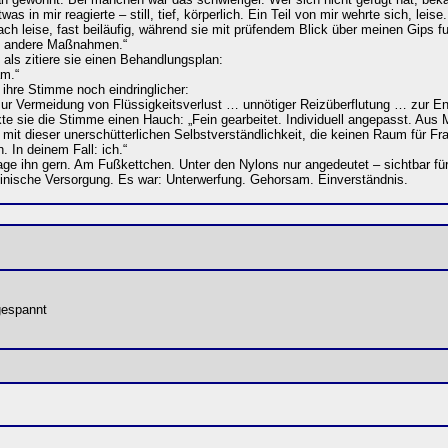
as in mir reagierte – still, tief, körperlich. Ein Teil von mir wehrte sich, lei
ach leise, fast beiläufig, während sie mit prüfendem Blick über meinen Gips fu
es andere Maßnahmen.“
 als zitiere sie einen Behandlungsplan:
am.“
ihre Stimme noch eindringlicher:
zur Vermeidung von Flüssigkeitsverlust … unnötiger Reizüberflutung … zur E
kte sie die Stimme einen Hauch: „Fein gearbeitet. Individuell angepasst. Aus M
it dieser unerschütterlichen Selbstverständlichkeit, die keinen Raum für Fra
 In deinem Fall: ich.“
e ihn gern. Am Fußkettchen. Unter den Nylons nur angedeutet – sichtbar für al
zinische Versorgung. Es war: Unterwerfung. Gehorsam. Einverständnis.
gespannt