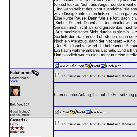
Ich schluckte. Nicht aus Angst, sondern weil etw
„Und wenn selbst das nicht ausreichte“ sie spr
zuverlässig kontrollieren ließen … dann gab 
Eine kurze Pause. Dann fuhr sie fort, sachlich,
„Sicher. Diskret. Dauerhaft. Und absolut wirks
Sie sah mich nicht an, und gerade das machte 
„Aus medizinischer Sicht durchaus sinnvoll – 
Sie ließ den Satz in der Luft stehen, dann sen
Noch ein Atemzug, dann der Nachsatz – ruhig, m
„Den Schlüssel verwahrt die betreuende Person.
Ein kaum wahrnehmbares Lächeln. „Und ich trag
Und plötzlich war es nicht mehr nur eine medi
Falciformis
RE: Ganz in ihrer Hand: Gips. Kontrolle. Konsens.
Sklavenhalter
Interessanter Anfang, bin auf die Fortsetzung 
Beiträge: 164
Geschlecht:
User ist offline
Casterisk
Freak
RE: Ganz in ihrer Hand: Gips. Kontrolle. Konsens.
Bodensee