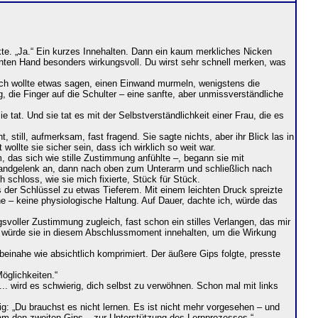
te. „Ja.“ Ein kurzes Innehalten. Dann ein kaum merkliches Nicken
nanten Hand besonders wirkungsvoll. Du wirst sehr schnell merken, was
 Ich wollte etwas sagen, einen Einwand murmeln, wenigstens die
, die Finger auf die Schulter – eine sanfte, aber unmissverständliche
tat. Und sie tat es mit der Selbstverständlichkeit einer Frau, die es
still, aufmerksam, fast fragend. Sie sagte nichts, aber ihr Blick las in
 wollte sie sicher sein, dass ich wirklich so weit war.
m, das sich wie stille Zustimmung anfühlte –, begann sie mit
andgelenk an, dann nach oben zum Unterarm und schließlich nach
h schloss, wie sie mich fixierte, Stück für Stück.
 der Schlüssel zu etwas Tieferem. Mit einem leichten Druck spreizte
ne – keine physiologische Haltung. Auf Dauer, dachte ich, würde das
ngsvoller Zustimmung zugleich, fast schon ein stilles Verlangen, das mir
als würde sie in diesem Abschlussmoment innehalten, um die Wirkung
 beinahe wie absichtlich komprimiert. Der äußere Gips folgte, presste
öglichkeiten.“
... wird es schwierig, dich selbst zu verwöhnen. Schon mal mit links
g: „Du brauchst es nicht lernen. Es ist nicht mehr vorgesehen – und
kam den zweiten Gips – zur Unterstützung des Lernprozesses.“