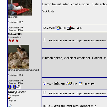
Davon träumt jeder Gips-Fetischist. Sehr schö
VG Andi
casterisk
Beiträge: 102
Geschlecht:
User ist offline
Giba2000
Stamm-Gast
RE: Ganz in ihrer Hand: Gips. Kontrolle. Konsens.
Einfach spitze, vielleicht erhält der "Patient
streng gewickelt ist was wert
Beiträge: 196
Geschlecht:
User ist offline
KinkyCaster
RE: Ganz in ihrer Hand: Gips. Kontrolle. Konsens.
Einsteiger
Leipzig
Teil 3 – Was du jetzt bist, gehört mir