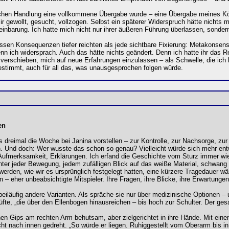
hen Handlung eine vollkommene Übergabe wurde – eine Übergabe meines Körpe
r gewollt, gesucht, vollzogen. Selbst ein späterer Widerspruch hätte nichts
nbarung. Ich hatte mich nicht nur ihrer äußeren Führung überlassen, sondern 
ssen Konsequenzen tiefer reichten als jede sichtbare Fixierung: Metakonsens.
 ich widersprach. Auch das hätte nichts geändert. Denn ich hatte ihr das Re
 verschieben, mich auf neue Erfahrungen einzulassen – als Schwelle, die ich
gestimmt, auch für all das, was unausgesprochen folgen würde.
en
s dreimal die Woche bei Janina vorstellen – zur Kontrolle, zur Nachsorge, zu
ch. Und doch: Wer wusste das schon so genau? Vielleicht würde sich mehr entw
 Aufmerksamkeit, Erklärungen. Ich erfand die Geschichte vom Sturz immer wie
inter jeder Bewegung, jedem zufälligen Blick auf das weiße Material, schwang mi
rden, wie wir es ursprünglich festgelegt hatten, eine kürzere Tragedauer wä
– eher unbeabsichtigte Mitspieler. Ihre Fragen, ihre Blicke, ihre Erwartunge
eiläufig andere Varianten. Als spräche sie nur über medizinische Optionen – 
fte, „die über den Ellenbogen hinausreichen – bis hoch zur Schulter. Der gesam
nen Gips am rechten Arm behutsam, aber zielgerichtet in ihre Hände. Mit einem
cht nach innen gedreht. „So würde er liegen. Ruhiggestellt vom Oberarm bis i