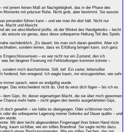
ips – mit jenem feinen Maß an Nachgiebigkeit, das in der Phase des
en Momente mit präziser Ruhe. Nicht grob, aber bestimmt. Sie wusste
 man jemanden führen kann – und wie man ihn dort hält. Nicht nur
Nähe, Macht und Absicht.
d als sie abschließend prüfte, ob der Winkel des Handgelenks – leicht
n – als wüsste sie genau, dass diese unbequeme Haltung Teil des Spiels
nahe nachdenklich. „Es dauert, bis man sich daran gewöhnt. Aber ich
 durchhalten, sondern lernen, dass es Erfüllung bringen kann, sich ganz
s Eingeschlossensein – es war nicht nur ein Zustand, den ich
 was bei längerer Fixierung mit Fehlstellungen kommen könnte –
ndern mich durchströmte. Still, tief. Ein zarter, bittersüßer
ch fordernd, fein erregend. Ich wagte kaum, mir einzugestehen, wie sehr
sie immer sprach, wenn es endgültig wurde.
nger. Das entscheidest nicht du. Und du wirst dich fügen – bis ich es
 – dem Gips, ihr, dieser eigenartigen Macht, die sie über mich gewonnen
keine Chance mehr hatte – nicht gegen den bereits ausgehärteten Gips,
mich doch gewehrt – sie hätte es übergangen. Oder schlimmer noch:
pses oder die unbequeme Lagerung meiner Gelenke auf Dauer quälte – und
sein würde.
te. Mit dem leicht abgerundeten Fingernagel ihrer linken Hand ritzte
fung, kaum sichtbar, wie ein stilles Brandmal. Sie sagte nichts dazu.
 zugleich etwas Besitzanzeigendes. Wie ein stilles Zeichen, das mir