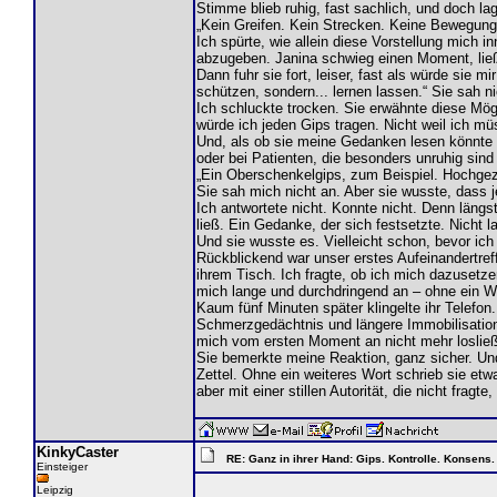
Stimme blieb ruhig, fast sachlich, und doch 
„Kein Greifen. Kein Strecken. Keine Bewegung.“
Ich spürte, wie allein diese Vorstellung mich i
abzugeben. Janina schwieg einen Moment, ließ da
Dann fuhr sie fort, leiser, fast als würde sie
schützen, sondern... lernen lassen.“ Sie sah n
Ich schluckte trocken. Sie erwähnte diese Mög
würde ich jeden Gips tragen. Nicht weil ich mü
Und, als ob sie meine Gedanken lesen könnte „M
oder bei Patienten, die besonders unruhig sind 
„Ein Oberschenkelgips, zum Beispiel. Hochgezog
Sie sah mich nicht an. Aber sie wusste, dass 
Ich antwortete nicht. Konnte nicht. Denn längs
ließ. Ein Gedanke, der sich festsetzte. Nicht la
Und sie wusste es. Vielleicht schon, bevor ich 
Rückblickend war unser erstes Aufeinandertreff
ihrem Tisch. Ich fragte, ob ich mich dazusetzen
mich lange und durchdringend an – ohne ein W
Kaum fünf Minuten später klingelte ihr Telefon.
Schmerzgedächtnis und längere Immobilisation. 
mich vom ersten Moment an nicht mehr losließ
Sie bemerkte meine Reaktion, ganz sicher. Und s
Zettel. Ohne ein weiteres Wort schrieb sie etw
aber mit einer stillen Autorität, die nicht fragt
KinkyCaster
RE: Ganz in ihrer Hand: Gips. Kontrolle. Konsens.
Einsteiger
Leipzig