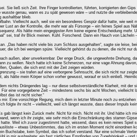
i. Sie ließ sich Zeit. Ihre Finger kontrollierten, führten, korrigierten den G
ie wusste genau, wann es zu spät gewesen wäre – und nutzte die verbleibend
aushaltbar blieb.
aufbahn. Vielleicht auch, weil sie ein besonderes Gespür dafür hatte, wie weit
licher Lust an der Kontrolle, die mehr war als Fürsorge – ein feines Spiel aus 
sequenz. Als hätte mein eingegipster Arm keine eigene Entscheidung mehr. Un
onal" sei, traf ihr Blick meinen. Kühl. Forschend. Dann ein Hauch von Lächel
. „Das haben nicht viele bis zum Schluss ausgehalten“, sagte sie leise, bei
auer, die ich bei wenigen spüre. Vielleicht gehörst du zu denen, die nicht nur
 nach außen, aber unverkennbar. Der enge Druck, die ungewohnte Drehung, da
gann zu wollen. Noch hatte ich keine Schmerzen, nur eine vage Ahnung davon,
en, Qualen, die sich erst mit der Zeit zeigen würden.
ung – sie trafen auf eine verborgene Sehnsucht, die sich nicht nur zeigte, so
t, als hätte mein Körper schon vorher gewusst, worauf er sich einließ. Heimli
dem nichts Drängendes lag – nur diese selbstverständliche Klarheit, mit der 
 Für eine vorgegebene Zeit – mindestens sechs bis acht Wochen, vielleicht lä
st das ist nicht sicher.“
n mir. Eine vorsichtige Regung, mich dem in letzter Minute noch zu entziehen
ch folgte ihr nicht – vielleicht, weil ich längst wusste, dass dieser Impuls 
 gab längst kein Zurück mehr. Nicht für mich. Nicht mit ihr. Und hätte ich 
 wand, wenn ich ihr zeigte, wie sehr mich die Einschränkung des starren Gi
t hatte. Weil ich zuvor zugestimmt hatte, wissend, dass es kein reines Spiel 
slöste – etwas Unbestimmtes, das ich im ersten Moment nicht einordnen konn
kein Buchstabe, kein Symbol, das ich sofort verstand. Nur eine schmale Vertie
ühl in mir ausbreitete: ein fast zärtliches Empfinden von Zugehörigkeit – und