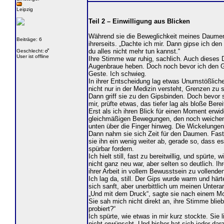
Leipzig
Teil 2 – Einwilligung aus Blicken
Während sie die Beweglichkeit meines Daumens 
Beiträge: 6
ihrerseits. „Dachte ich mir. Dann gipse ich d
du alles nicht mehr tun kannst.“
Geschlecht:
User ist offline
Ihre Stimme war ruhig, sachlich. Auch dieses 
Augenbraue heben. Doch noch bevor ich den Geda
Geste. Ich schwieg.
In ihrer Entscheidung lag etwas Unumstößliches
nicht nur in der Medizin versteht, Grenzen zu
Dann griff sie zu den Gipsbinden. Doch bevor s
mir, prüfte etwas, das tiefer lag als bloße Bere
Erst als ich ihren Blick für einen Moment erwi
gleichmäßigen Bewegungen, den noch weichen 
unten über die Finger hinweg. Die Wickelungen w
Dann nahm sie sich Zeit für den Daumen. Fast 
sie ihn ein wenig weiter ab, gerade so, dass 
spürbar fordern.
Ich hielt still, fast zu bereitwillig, und spür
nicht ganz neu war, aber selten so deutlich. 
ihrer Arbeit in vollem Bewusstsein zu vollende
Ich lag da, still. Der Gips wurde warm und här
sich sanft, aber unerbittlich um meinen Unter
„Und mit dem Druck“, sagte sie nach einem Mo
Sie sah mich nicht direkt an, ihre Stimme blie
probiert?“
Ich spürte, wie etwas in mir kurz stockte. Sie
nicht erwünscht. Und bisher hat sich jeder da