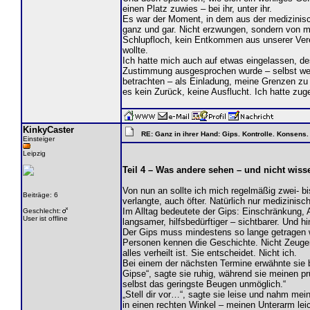
einen Platz zuwies – bei ihr, unter ihr.
Es war der Moment, in dem aus der medizinisc
ganz und gar. Nicht erzwungen, sondern von mi
Schlupfloch, kein Entkommen aus unserer Verei
wollte.
Ich hatte mich auch auf etwas eingelassen, de
Zustimmung ausgesprochen wurde – selbst wenn
betrachten – als Einladung, meine Grenzen zu
es kein Zurück, keine Ausflucht. Ich hatte zu
KinkyCaster
RE: Ganz in ihrer Hand: Gips. Kontrolle. Konsens.
Einsteiger
Leipzig
Teil 4 – Was andere sehen – und nicht wiss
Von nun an sollte ich mich regelmäßig zwei- bi
Beiträge: 6
verlangte, auch öfter. Natürlich nur medizinis
Im Alltag bedeutete der Gips: Einschränkung,
Geschlecht:
User ist offline
langsamer, hilfsbedürftiger – sichtbarer. Und h
Der Gips muss mindestens so lange getragen we
Personen kennen die Geschichte. Nicht Zeugen 
alles verheilt ist. Sie entscheidet. Nicht ich.
Bei einem der nächsten Termine erwähnte sie b
Gipse“, sagte sie ruhig, während sie meinen prü
selbst das geringste Beugen unmöglich.“
„Stell dir vor…“, sagte sie leise und nahm mei
in einen rechten Winkel – meinen Unterarm lei