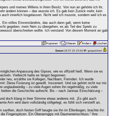
rs und meines Willens in ihren Besitz. Von nun an gehörte ich ihr,
 mehr ändern können – das wusste ich. Es gab kein Zurück mehr, kein
auch innerlich losgelassen. Nicht weil ich musste, sondern weil ich es
 Ein stilles Einverständnis, das auch dann galt, wenn keine
cht gegeben, mein Nein zu übergehen, es als Teil des Spiels zu
 bewusst überschreiten wollte. Ich verstand: Von diesem Moment an gab
Datum:
18.07.25 15:04
IP:
gespeichert
r möglichen Anpassung des Gipses, wie es offiziell hieß. Wenn sie es
ickeln. Vielleicht hatte es längst begonnen.
der neu, erzählte sie Kollegen, Nachbarn, Fremden. Ich wurde
t: Diese Fixierung ist gewollt. Inszeniert. Und sie gehört nicht nur mir.
re unglaubwürdig – zu viele Augen sehen ihn regelmäßig, zu viele
n hielten die Geschichte aufrecht. Bis – nach Janinas Einschätzung –
und doch klang in ihrer Stimme etwas anderes mit. „Es gibt auch
te Arm wird dann vollständig stillgelegt, es fühlt sich versteift an,
 sanften, doch festen Griff beugte sie ihn im Ellenbogen, brachte ihn
n die Fingerspitzen. Ein Oberarmgips mit Daumeneinschluss.“ Ihre