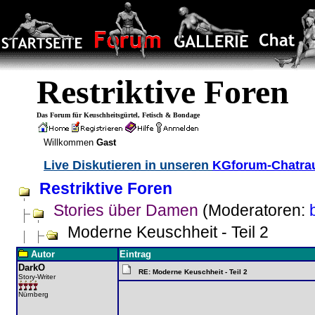
Restriktive Foren
Das Forum für Keuschheitsgürtel, Fetisch & Bondage
Willkommen
Gast
Live Diskutieren in unseren
KGforum-Chatr
Restriktive Foren
Stories über Damen
(Moderatoren:
Moderne Keuschheit - Teil 2
Autor
Eintrag
DarkO
RE: Moderne Keuschheit - Teil 2
Story-Writer
Nürnberg