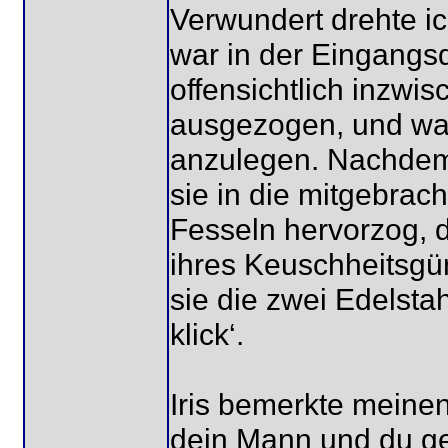
Verwundert drehte ic
war in der Eingangsd
offensichtlich inzwi
ausgezogen, und war
anzulegen. Nachdem d
sie in die mitgebrac
Fesseln hervorzog, d
ihres Keuschheitsgür
sie die zwei Edelstah
klick‘.
Iris bemerkte meine
dein Mann und du ger