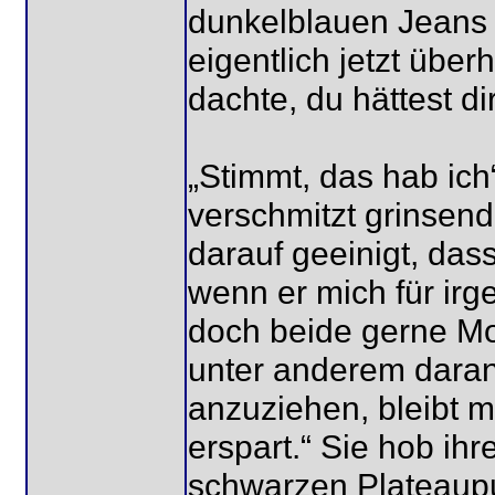
dunkelblauen Jeans 
eigentlich jetzt übe
dachte, du hättest d
„Stimmt, das hab ich
verschmitzt grinsend
darauf geeinigt, das
wenn er mich für irg
doch beide gerne Mot
unter anderem dara
anzuziehen, bleibt mi
erspart.“ Sie hob ih
schwarzen Plateaup