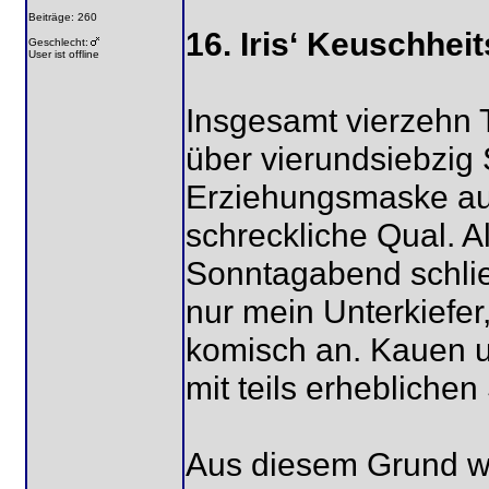
Beiträge: 260
16. Iris‘ Keuschhei
Geschlecht:
User ist offline
Insgesamt vierzehn 
über vierundsiebzig 
Erziehungsmaske au
schreckliche Qual. A
Sonntagabend schlie
nur mein Unterkiefer
komisch an. Kauen 
mit teils erheblich
Aus diesem Grund wol