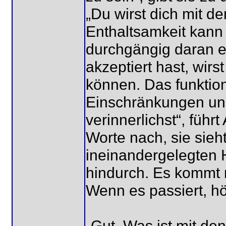
„Du wirst dich mit de
Enthaltsamkeit kann
durchgängig daran er
akzeptiert hast, wi
können. Das funktion
Einschränkungen und
verinnerlichst“, führ
Worte nach, sie sieh
ineinandergelegten H
hindurch. Es kommt ni
Wenn es passiert, hö
„Gut. Was ist mit den