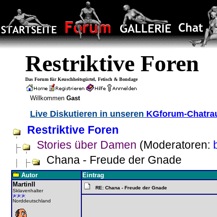
Restriktive Foren
Das Forum für Keuschheitsgürtel, Fetisch & Bondage
Willkommen
Gast
Live Diskutieren in unseren
KGforum-Chatr
Restriktive Foren
Stories über Damen
(Moderatoren:
Chana - Freude der Gnade
Autor
Eintrag
MartinII
RE: Chana - Freude der Gnade
Sklavenhalter
Norddeutschland