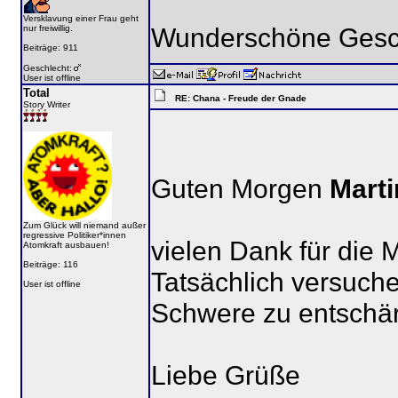
Versklavung einer Frau geht
Wunderschöne Gesch
nur freiwillig.
Beiträge: 911
Geschlecht:
User ist offline
Total
RE: Chana - Freude der Gnade
Story Writer
Guten Morgen
Marti
Zum Glück will niemand außer
regressive Politiker*innen
vielen Dank für die
Atomkraft ausbauen!
Beiträge: 116
Tatsächlich versuche
User ist offline
Schwere zu entschär
Liebe Grüße