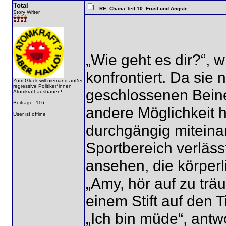
Total
RE: Chana Teil 10: Frust und Ängste
Story Writer
„Wie geht es dir?“, w
konfrontiert. Da sie ni
Zum Glück will niemand außer
regressive Politiker*innen
geschlossenen Beine
Atomkraft ausbauen!
Beiträge: 116
andere Möglichkeit h
User ist offline
durchgängig miteina
Sportbereich verläss
ansehen, die körperl
„Amy, hör auf zu träu
einem Stift auf den T
„Ich bin müde“, antw