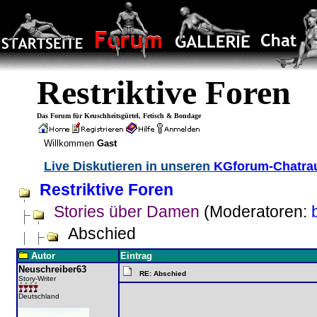
Restriktive Foren
Das Forum für Keuschheitsgürtel, Fetisch & Bondage
Willkommen
Gast
Live Diskutieren in unseren
KGforum-Chatr
Restriktive Foren
Stories über Damen
(Moderatoren:
Abschied
Autor
Eintrag
Neuschreiber63
RE: Abschied
Story-Writer
Deutschland