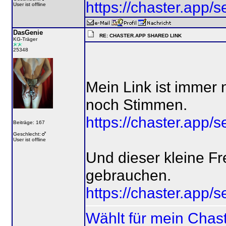
https://chaster.app
User ist offline
DasGenie
RE: CHASTER.APP SHARED LINK
KG-Träger
25348
Mein Link ist immer 
noch Stimmen.
https://chaster.app
Beiträge: 167
Geschlecht:
User ist offline
Und dieser kleine F
gebrauchen.
https://chaster.app
Wählt für mein Chas