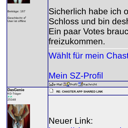
Sicherlich habe ich 
Beiträge: 167
Geschlecht:
Schloss und bin desha
User ist offline
Ein paar Votes brau
freizukommen.
Wählt für mein Chas
Mein SZ-Profil
DasGenie
RE: CHASTER.APP SHARED LINK
KG-Träger
25348
Neuer Link: