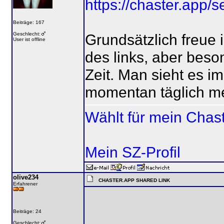
https://chaster.app
Beiträge: 167
Geschlecht:
Grundsätzlich freue
User ist offline
des links, aber beso
Zeit. Man sieht es i
momentan täglich me
Wählt für mein Chas
Mein SZ-Profil
olive234
CHASTER.APP SHARED LINK
Erfahrener
Beiträge: 24
Geschlecht: