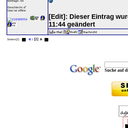
Beiträge: 64
Geschlecht:
User ist offline
[Edit]: Dieser Eintrag w
11:44 geändert
«
»
[2]
Seiten(2)
1
Suche auf di