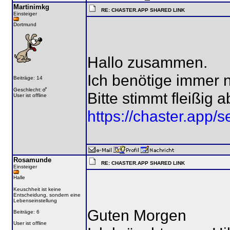
Martinimkg
RE: CHASTER.APP SHARED LINK
Einsteiger
Dortmund
Hallo zusammen.
Ich benötige immer 
Beiträge: 14
Geschlecht:
Bitte stimmt fleißig a
User ist offline
https://chaster.ap
Rosamunde
RE: CHASTER.APP SHARED LINK
Einsteiger
Halle
Keuschheit ist keine
Entscheidung, sondern eine
Lebenseinstellung
Guten Morgen
Beiträge: 6
User ist offline