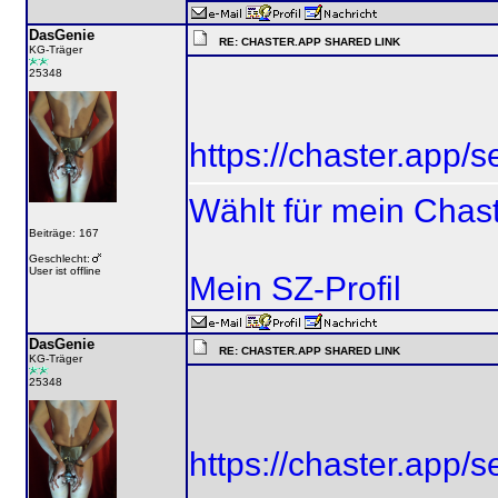
DasGenie
RE: CHASTER.APP SHARED LINK
KG-Träger
25348
https://chaster.app
Wählt für mein Chas
Beiträge: 167
Geschlecht:
User ist offline
Mein SZ-Profil
DasGenie
RE: CHASTER.APP SHARED LINK
KG-Träger
25348
https://chaster.app