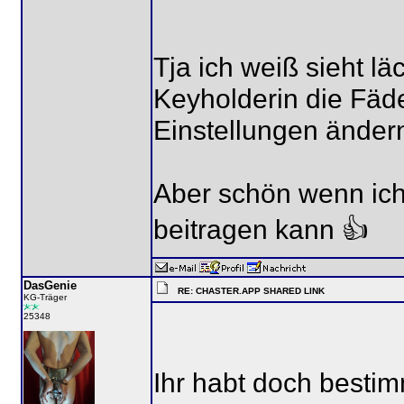
Tja ich weiß sieht lä
Keyholderin die Fäd
Einstellungen änder
Aber schön wenn ich
beitragen kann 👍
DasGenie
RE: CHASTER.APP SHARED LINK
KG-Träger
25348
Ihr habt doch bestim