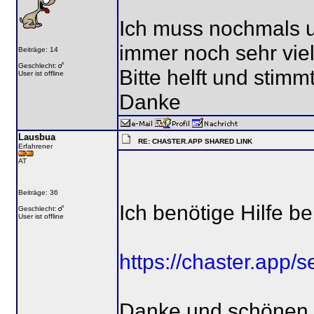
Ich muss nochmals um
immer noch sehr viel
Beiträge: 14
Geschlecht:
Bitte helft und stimmt
User ist offline
Danke
Lausbua
RE: CHASTER.APP SHARED LINK
Erfahrener
AT
Beiträge: 36
Ich benötige Hilfe be
Geschlecht:
User ist offline
https://chaster.ap
Danke und schönen