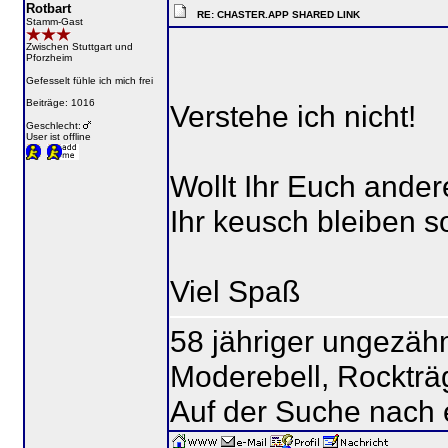
Rotbart
RE: CHASTER.APP SHARED LINK
Stamm-Gast
Zwischen Stuttgart und
Pforzheim
Gefesselt fühle ich mich frei
Beiträge: 1016
Verstehe ich nicht!
Geschlecht:
User ist offline
Wollt Ihr Euch ande
Ihr keusch bleiben so
Viel Spaß
58 jähriger ungezähm
Moderebell, Rockträ
Auf der Suche nach 