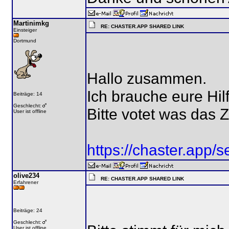
Martinimkg
RE: CHASTER.APP SHARED LINK
Einsteiger
Dortmund
Hallo zusammen.
Ich brauche eure Hilf
Beiträge: 14
Geschlecht:
Bitte votet was das Z
User ist offline
https://chaster.ap
olive234
RE: CHASTER.APP SHARED LINK
Erfahrener
Beiträge: 24
Geschlecht:
User ist offline