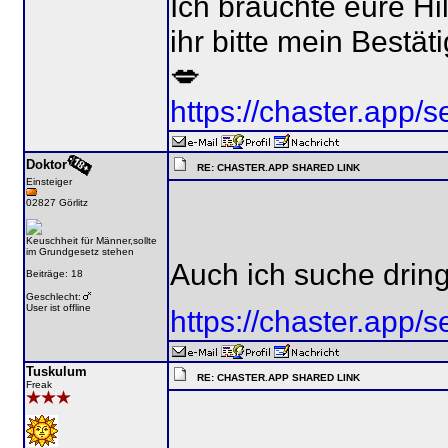
Ich bräuchte eure Hi
ihr bitte mein Bestä
💋
https://chaster.ap
Doktor
RE: CHASTER.APP SHARED LINK
Einsteiger
02827 Görlitz
Keuschheit für Männer,sollte
im Grundgesetz stehen
Auch ich suche dringe
Beiträge: 18
Geschlecht:
User ist offline
https://chaster.a
Tuskulum
RE: CHASTER.APP SHARED LINK
Freak