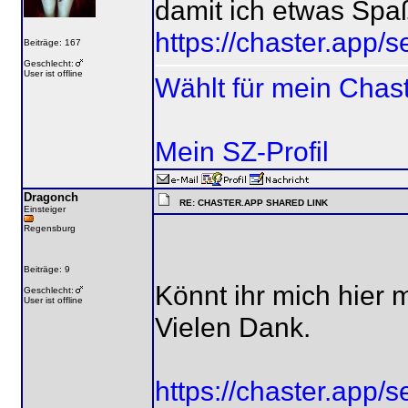
damit ich etwas Spa
https://chaster.app
Beiträge: 167
Geschlecht:
User ist offline
Wählt für mein Chas
Mein SZ-Profil
Dragonch
RE: CHASTER.APP SHARED LINK
Einsteiger
Regensburg
Beiträge: 9
Könnt ihr mich hier m
Geschlecht:
User ist offline
Vielen Dank.
https://chaster.app