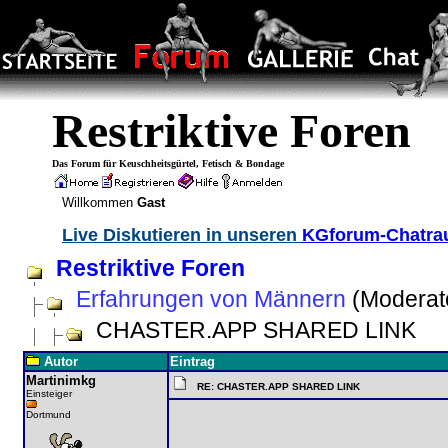
Restriktive Foren
Das Forum für Keuschheitsgürtel, Fetisch & Bondage
Willkommen
Gast
Live Diskutieren in unseren
KGforum-Chatr
Restriktive Foren
Erfahrungen von Männern
(Moderat
CHASTER.APP SHARED LINK
Autor
Eintrag
Martinimkg
RE: CHASTER.APP SHARED LINK
Einsteiger
Dortmund