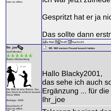
User ist offline
Gespritzt hat er ja ni
Das sollte dann erst
Ihr_joe
RE: Will meinen Freund keusch halten
Staff-Member
Baden-Württemberg
Hallo Blacky2001,
das sehe ich auch so 
Ergänzung ... für die
Die Welt ist eine Bühne. Nur...
das Stück ist schlecht besetzt.
Oscar Wilde
Ihr_joe
Beiträge: 4066
Geschlecht:
User ist offline