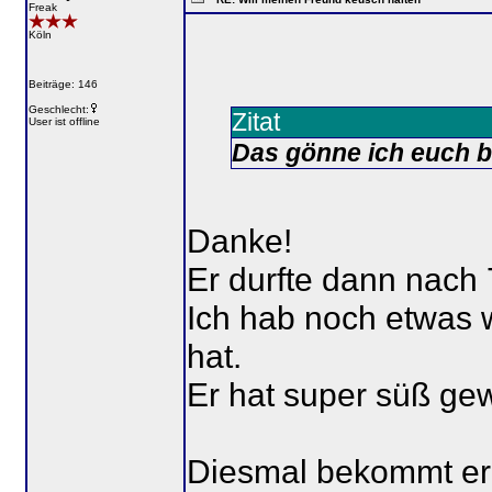
Freak
Köln
Beiträge: 146
Geschlecht:
Zitat
User ist offline
Das gönne ich euch b
Danke!
Er durfte dann nach
Ich hab noch etwas 
hat.
Er hat super süß gew
Diesmal bekommt er