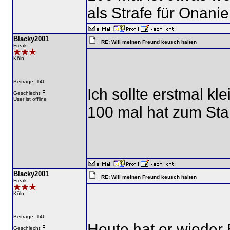
als Strafe für Onanie
Blacky2001
RE: Will meinen Freund keusch halten
Freak
Köln
Beiträge: 146
Ich sollte erstmal kl
Geschlecht:
User ist offline
100 mal hat zum Star
Blacky2001
RE: Will meinen Freund keusch halten
Freak
Köln
Beiträge: 146
Heute hat er wiede
Geschlecht: