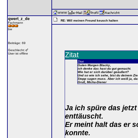
qwert_z_de
RE: Will meinen Freund keusch halten
Fachmann
bw
Beiträge: 69
Geschlecht:
Zitat
User ist offline
Zitat
Guten Morgen Blacky,
ich denke das hast du gut gemacht.
Wie hat er sich darüber geäußert?
Und so wie ich sehe, bist du deinem Zi
Stopp sagen muss. Aber ich weiß ja, da
Gruß, Micha-Diener
Ja ich spüre das jetz
enttäuscht.
Er meint halt das er 
konnte.