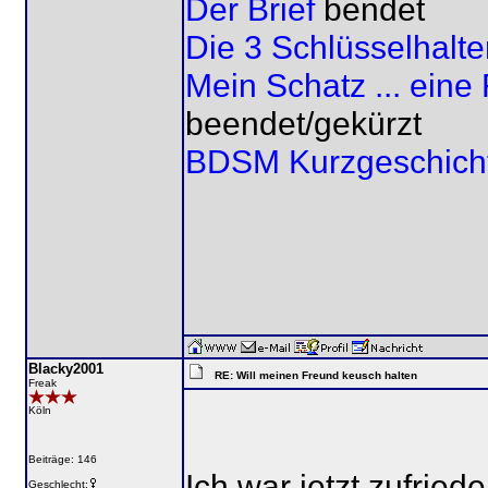
Der Brief
bendet
Die 3 Schlüsselhalte
Mein Schatz ... ein
beendet/gekürzt
BDSM Kurzgeschich
Blacky2001
RE: Will meinen Freund keusch halten
Freak
Köln
Beiträge: 146
Ich war jetzt zufriede
Geschlecht: