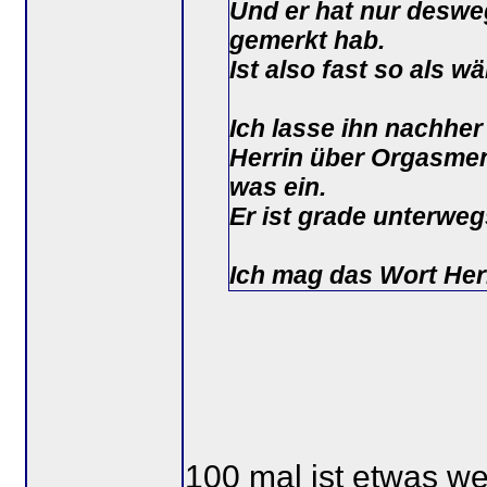
Und er hat nur desweg
gemerkt hab.
Ist also fast so als 
Ich lasse ihn nachher
Herrin über Orgasmen 
was ein.
Er ist grade unterweg
Ich mag das Wort Her
100 mal ist etwas we