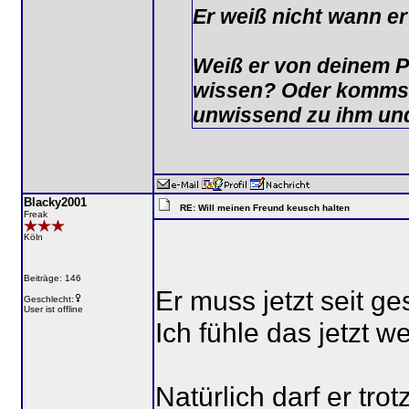
Er weiß nicht wann er
Weiß er von deinem Pl
wissen? Oder kommst
unwissend zu ihm und
Blacky2001
RE: Will meinen Freund keusch halten
Freak
Köln
Beiträge: 146
Er muss jetzt seit g
Geschlecht:
User ist offline
Ich fühle das jetzt w
Natürlich darf er tro