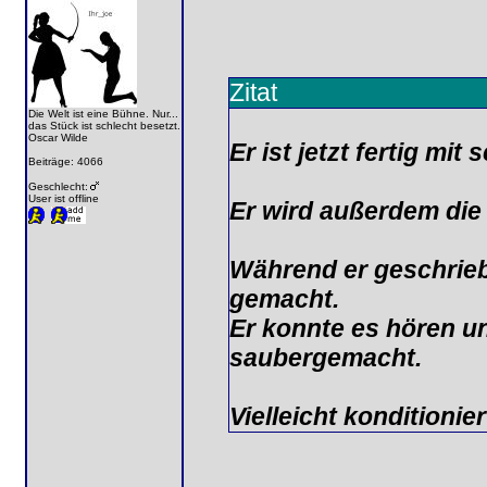
Zitat
Die Welt ist eine Bühne. Nur...
das Stück ist schlecht besetzt.
Oscar Wilde
Er ist jetzt fertig mit 
Beiträge: 4066
Geschlecht:
User ist offline
Er wird außerdem die 
Während er geschrieb
gemacht.
Er konnte es hören un
saubergemacht.
Vielleicht konditionie