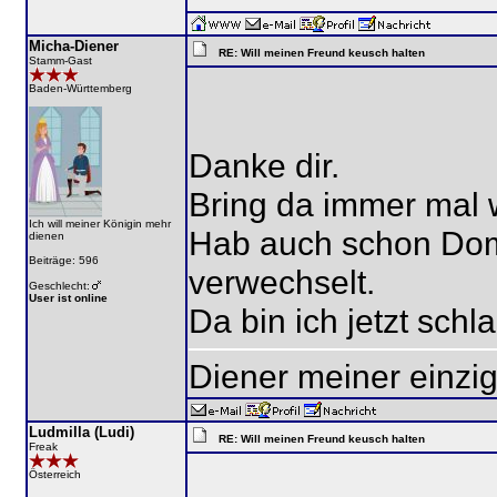
Micha-Diener
RE: Will meinen Freund keusch halten
Stamm-Gast
Baden-Württemberg
Danke dir.
Bring da immer mal 
Ich will meiner Königin mehr
Hab auch schon Dom
dienen
Beiträge: 596
verwechselt.
Geschlecht:
User ist online
Da bin ich jetzt schla
Diener meiner einzig
Ludmilla (Ludi)
RE: Will meinen Freund keusch halten
Freak
Österreich