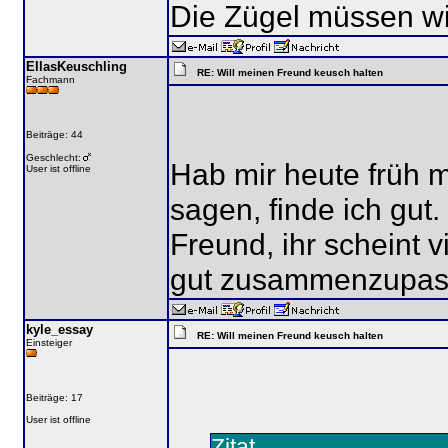
Die Zügel müssen wi
EllasKeuschling
RE: Will meinen Freund keusch halten
Fachmann
Beiträge: 44
Geschlecht:
Hab mir heute früh 
User ist offline
sagen, finde ich gu
Freund, ihr scheint 
gut zusammenzupas
kyle_essay
RE: Will meinen Freund keusch halten
Einsteiger
Beiträge: 17
User ist offline
Zitat