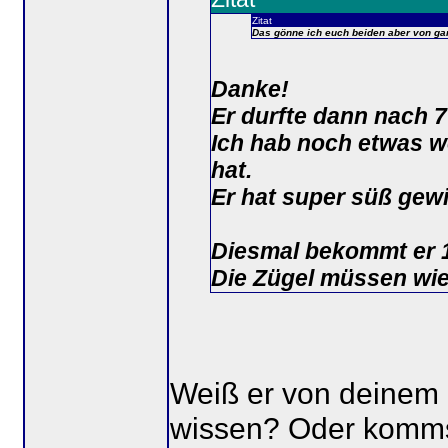
Zitat
Das gönne ich euch beiden aber von ga
Danke!
Er durfte dann nach 
Ich hab noch etwas w
hat.
Er hat super süß gewi
Diesmal bekommt er 
Die Zügel müssen wie
Weiß er von deinem P
wissen? Oder komms