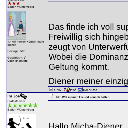
Baden-Württemberg
Das finde ich voll su
Freiwillig sich hinge
Ich will meiner Königin mehr
zeugt von Unterwerfu
dienen
Beiträge: 596
Wobei die Dominanz 
Geschlecht:
User ist online
Geltung kommt.
Diener meiner einzig
Ihr_joe
RE: Will meinen Freund keusch halten
Staff-Member
Baden-Württemberg
Hallo Micha-Diener,