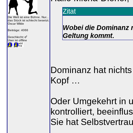
Zitat
Die Welt ist eine Bühne. Nur...
das Stück ist schlecht besetzt.
Oscar Wilde
Wobei die Dominanz n
Beiträge: 4066
Geltung kommt.
Geschlecht:
User ist offline
Dominanz hat nichts 
Kopf …
Oder Umgekehrt in u
kontrolliert, beeinflu
Sie hat Selbstvertr