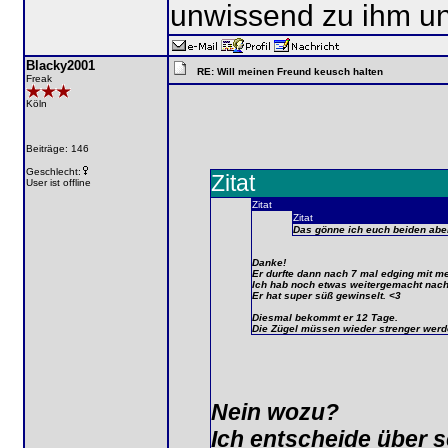
unwissend zu ihm un
Blacky2001
RE: Will meinen Freund keusch halten
Freak
Köln
Beiträge: 146
Geschlecht:
Zitat
User ist offline
Zitat
Zitat
Das gönne ich euch beiden abe
Danke!
Er durfte dann nach 7 mal edging mit 
Ich hab noch etwas weitergemacht nachd
Er hat super süß gewinselt. <3
Diesmal bekommt er 12 Tage.
Die Zügel müssen wieder strenger werde
Nein wozu?
Ich entscheide über s