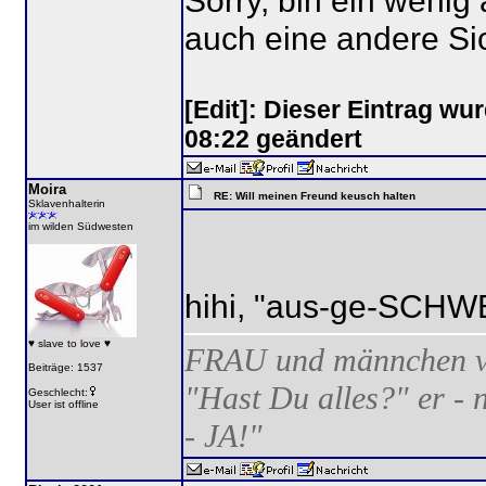
Sorry, bin ein wenig 
auch eine andere Si
[Edit]: Dieser Eintrag wu
08:22 geändert
Moira
RE: Will meinen Freund keusch halten
Sklavenhalterin
im wilden Südwesten
hihi, "aus-ge-SCHWEIF
♥ slave to love ♥
FRAU und männchen ve
Beiträge: 1537
"Hast Du alles?" er - 
Geschlecht:
User ist offline
- JA!"