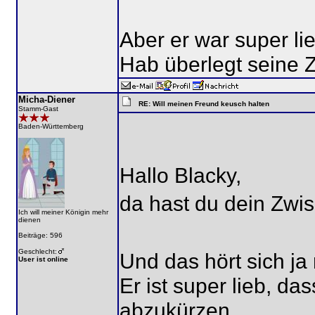
Aber er war super lieb
Hab überlegt seine Z
Micha-Diener
RE: Will meinen Freund keusch halten
Stamm-Gast
Baden-Württemberg
Hallo Blacky,
da hast du dein Zwis
Ich will meiner Königin mehr
dienen
Beiträge: 596
Geschlecht:
Und das hört sich ja 
User ist online
Er ist super lieb, da
abzukürzen.