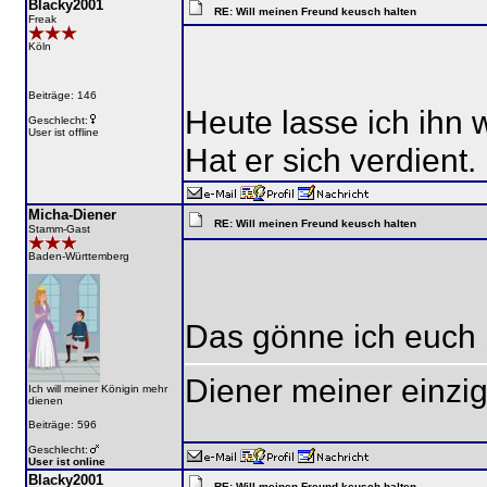
Blacky2001
RE: Will meinen Freund keusch halten
Freak
Köln
Beiträge: 146
Heute lasse ich ihn 
Geschlecht:
User ist offline
Hat er sich verdient.
Micha-Diener
RE: Will meinen Freund keusch halten
Stamm-Gast
Baden-Württemberg
Das gönne ich euch 
Diener meiner einzig
Ich will meiner Königin mehr
dienen
Beiträge: 596
Geschlecht:
User ist online
Blacky2001
RE: Will meinen Freund keusch halten