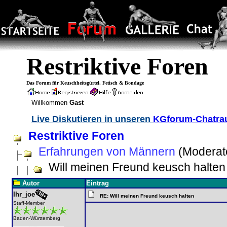
Restriktive Foren
Das Forum für Keuschheitsgürtel, Fetisch & Bondage
Willkommen
Gast
Live Diskutieren in unseren
KGforum-Chatr
Restriktive Foren
Erfahrungen von Männern
(Moderat
Will meinen Freund keusch halten
Autor
Eintrag
Ihr_joe
RE: Will meinen Freund keusch halten
Staff-Member
Baden-Württemberg