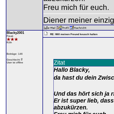
Freu mich für euch.
Diener meiner einzig
Blacky2001
RE: Will meinen Freund keusch halten
Freak
Köln
Beiträge: 146
Geschlecht:
Zitat
User ist offline
Hallo Blacky,
da hast du dein Zwisc
Und das hört sich ja r
Er ist super lieb, das
abzukürzen.