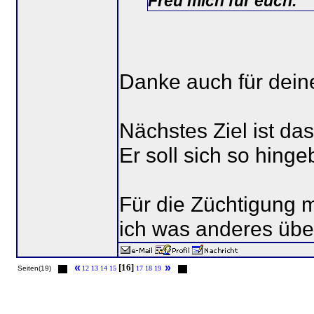
Freu mich für euch.
Danke auch für deine
Nächstes Ziel ist das
Er soll sich so hing
Für die Züchtigung 
ich was anderes über
«
»
[16]
Seiten(19)
12
13
14
15
17
18
19