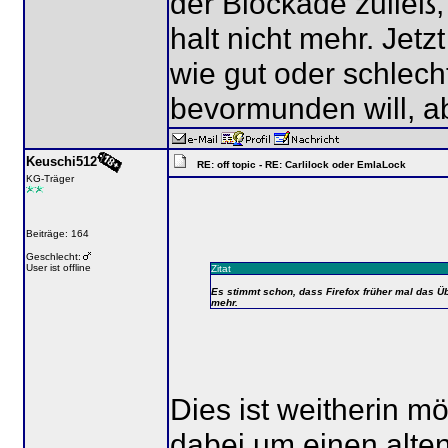
der Blockade zuließ,
halt nicht mehr. Jet
wie gut oder schlech
bevormunden will, abe
Keuschi512
RE: off topic - RE: Carlilock oder EmlaLock
KG-Träger
Beiträge: 164
Geschlecht:
User ist offline
Zitat
Es stimmt schon, dass Firefox früher mal das Üb
mehr.
Dies ist weitherin mö
dabei um einen alte