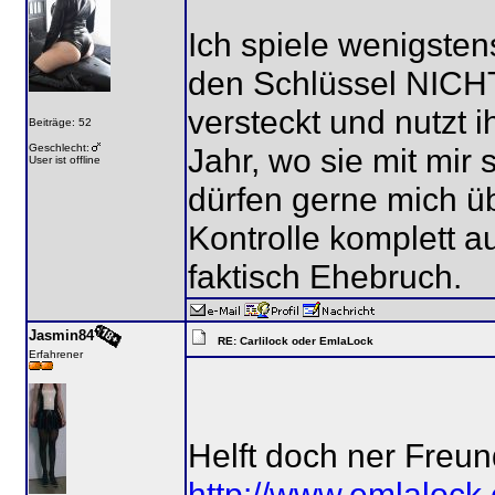
Ich spiele wenigsten
den Schlüssel NICHT
versteckt und nutzt ih
Beiträge: 52
Geschlecht:
Jahr, wo sie mit mir 
User ist offline
dürfen gerne mich üb
Kontrolle komplett 
faktisch Ehebruch.
Jasmin84
RE: Carlilock oder EmlaLock
Erfahrener
Helft doch ner Freund
http://www.emlalock