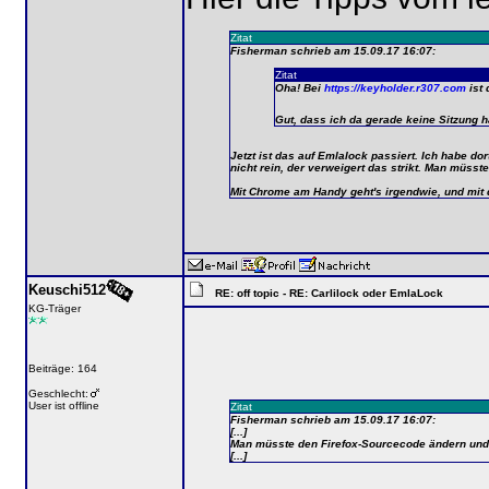
Zitat
Fisherman schrieb am 15.09.17 16:07:
Zitat
Oha! Bei
https://keyholder.r307.com
ist 
Gut, dass ich da gerade keine Sitzung 
Jetzt ist das auf Emlalock passiert. Ich habe do
nicht rein, der verweigert das strikt. Man müss
Mit Chrome am Handy geht's irgendwie, und mit
Keuschi512
RE: off topic - RE: Carlilock oder EmlaLock
KG-Träger
Beiträge: 164
Geschlecht:
User ist offline
Zitat
Fisherman schrieb am 15.09.17 16:07:
[...]
Man müsste den Firefox-Sourcecode ändern und 
[...]