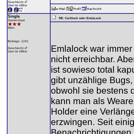
Geschlecht:
User ist offline
Single
RE: Carlilock oder EmlaLock
Stamm-Gast
Wien
Beiträge: 1241
Emlalock war immer 
Geschlecht:
User ist offline
nicht erreichbar. Ab
ist sowieso total kap
gibt unzählige Bugs,
obwohl sie bestens 
kann man als Wearer
Holder eine Verläng
erzwingen. Seit einig
Benachrichtigungen