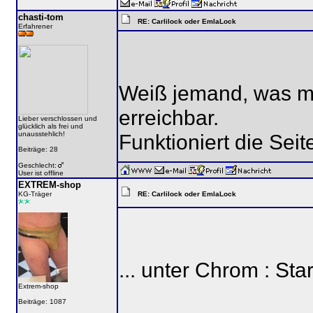
chasti-tom
RE: Carlilock oder EmlaLock
Erfahrener
Weiß jemand, was mit
erreichbar.
Lieber verschlossen und
glücklich als frei und
unausstehlich!
Funktioniert die Sei
Beiträge: 28
Geschlecht:
User ist offline
EXTREM-shop
KG-Träger
RE: Carlilock oder EmlaLock
... unter Chrom : Sta
Extrem-shop
Beiträge: 1087