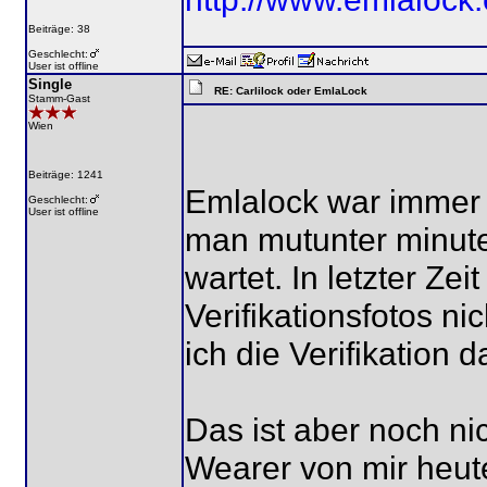
Beiträge: 38
Geschlecht:
User ist offline
Single
RE: Carlilock oder EmlaLock
Stamm-Gast
Wien
Beiträge: 1241
Emlalock war immer 
Geschlecht:
User ist offline
man mutunter minute
wartet. In letzter Ze
Verifikationsfotos n
ich die Verifikation
Das ist aber noch ni
Wearer von mir heut