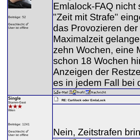
Emlalock-FAQ nicht 
"Zeit mit Strafe" ein
Beiträge: 52
Geschlecht:
das Provozieren der 
User ist offline
Maximalzeit gelangen
zehn Wochen, eine 
schon 18 Wochen hin
Anzeigen der Restze
es in jedem Fall bei
Single
RE: Carlilock oder EmlaLock
Stamm-Gast
Wien
Beiträge: 1241
Nein, Zeitstrafen bri
Geschlecht:
User ist offline