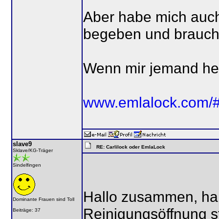
Aber habe mich auch
begeben und brauch
Wenn mir jemand he
www.emlalock.com/#
slave9
RE: Carlilock oder EmlaLock
Sklave/KG-Träger
Sindelfingen
Hallo zusammen, hab
Dominante Frauen sind Toll
Reinigungsöffnung s
Beiträge: 37