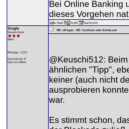
Bei Online Banking 
dieses Vorgehen natü
Single
RE: off topic - RE: Carlilock oder EmlaLock
Stamm-Gast
Wien
Beiträge: 1241
@Keuschi512: Beim l
Geschlecht:
User ist offline
ähnlichen "Tipp", eb
keiner (auch nicht d
ausprobieren konnte,
war.
Es stimmt schon, das