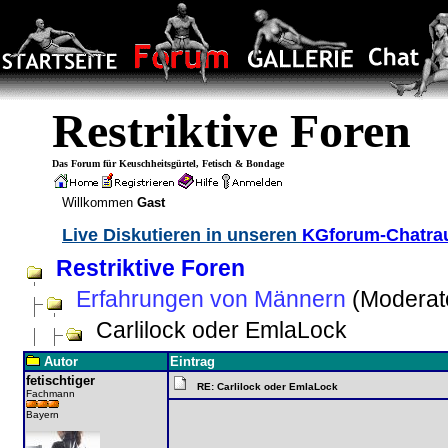
Restriktive Foren
Das Forum für Keuschheitsgürtel, Fetisch & Bondage
Willkommen
Gast
Live Diskutieren in unseren
KGforum-Chatr
Restriktive Foren
Erfahrungen von Männern
(Moderat
Carlilock oder EmlaLock
Autor
Eintrag
fetischtiger
RE: Carlilock oder EmlaLock
Fachmann
Bayern