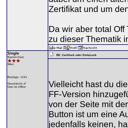
Zertifikat und um den
Da wir aber total Off
zu dieser Thematik i
Single
RE: Carlilock oder EmlaLock
Stamm-Gast
Wien
Beiträge: 1241
Vielleicht hast du d
Geschlecht:
User ist offline
FF-Version hinzugef
von der Seite mit de
Button ist um eine 
jedenfalls keinen, h