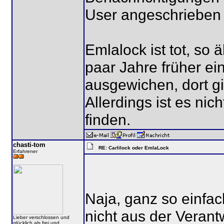
User angeschrieben 
Emlalock ist tot, so 
paar Jahre früher ei
ausgewichen, dort gi
Allerdings ist es nic
finden.
chasti-tom
RE: Carlilock oder EmlaLock
Erfahrener
Naja, ganz so einfac
nicht aus der Verant
Lieber verschlossen und
glücklich als frei und