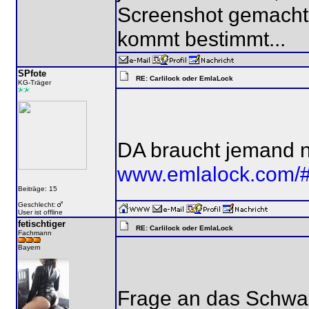
Screenshot gemacht.
kommt bestimmt...
SPfote
RE: Carlilock oder EmlaLock
KG-Träger
DA braucht jemand no
www.emlalock.com/#
Beiträge: 15
Geschlecht:
User ist offline
fetischtiger
RE: Carlilock oder EmlaLock
Fachmann
Bayern
Frage an das Schwar