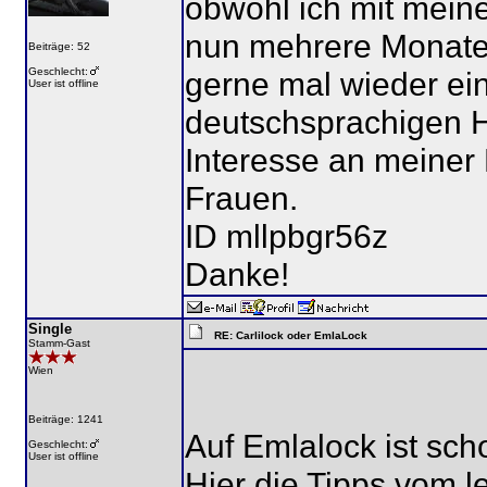
obwohl ich mit mein
nun mehrere Monate 
Beiträge: 52
Geschlecht:
gerne mal wieder ein
User ist offline
deutschsprachigen H
Interesse an meiner 
Frauen.
ID mllpbgr56z
Danke!
Single
RE: Carlilock oder EmlaLock
Stamm-Gast
Wien
Beiträge: 1241
Auf Emlalock ist sch
Geschlecht:
User ist offline
Hier die Tipps vom l