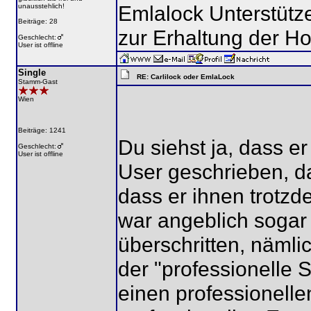
Emlalock Unterstütze
unausstehlich!
Beiträge: 28
zur Erhaltung der H
Geschlecht:
User ist offline
Single
RE: Carlilock oder EmlaLock
Stamm-Gast
Wien
Beiträge: 1241
Du siehst ja, dass e
Geschlecht:
User ist offline
User geschrieben, d
dass er ihnen trotzd
war angeblich sogar
überschritten, nämli
der "professionelle 
einen professionelle