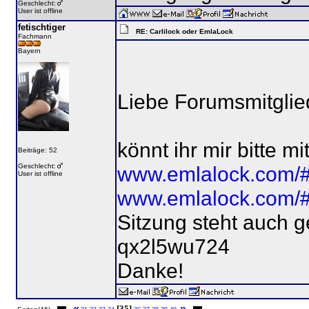
Geschlecht:
User ist offline
fetischtiger
RE: Carlilock oder EmlaLock
Fachmann
Bayern
Liebe Forumsmitglied
könnt ihr mir bitte m
Beiträge: 52
Geschlecht:
www.emlalock.com/#/
User ist offline
www.emlalock.com/#/
Sitzung steht auch g
qx2l5wu724
Danke!
«
»
[35]