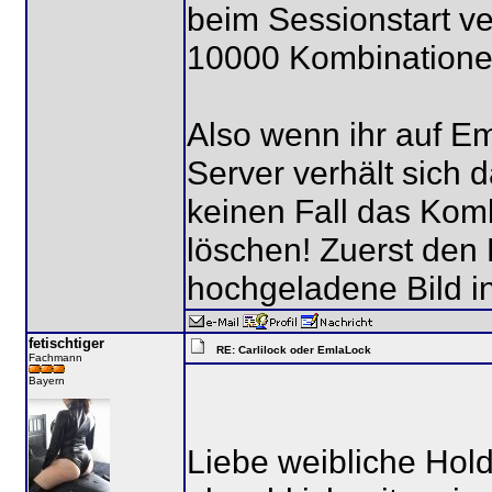
beim Sessionstart ver
10000 Kombinatione
Also wenn ihr auf Em
Server verhält sich 
keinen Fall das Komb
löschen! Zuerst den 
hochgeladene Bild in
fetischtiger
RE: Carlilock oder EmlaLock
Fachmann
Bayern
Liebe weibliche Hol