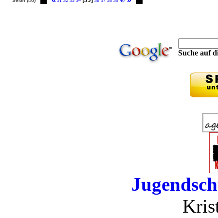
Seiten(46)
31
32
33
34
36
37
38
39
40
Suche auf di
Jugendsch
Kris