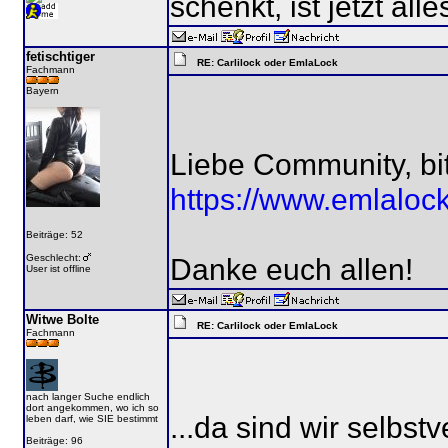
schenkt, ist jetzt all
fetischtiger
RE: Carlilock oder EmlaLock
Fachmann
Bayern
Liebe Community, bitt
https://www.emlaloc
Beiträge: 52
Geschlecht:
Danke euch allen!
User ist offline
Witwe Bolte
RE: Carlilock oder EmlaLock
Fachmann
nach langer Suche endlich
dort angekommen, wo ich so
...da sind wir selbs
leben darf, wie SIE bestimmt
Beiträge: 96