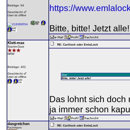
https://www.emlaloc
Beiträge: 64
Geschlecht:
User ist offline
Bitte, bitte! Jetzt alle!
Klett-max
RE: Carlilock oder EmlaLock
Stamm-Gast
NRW
Beiträge: 402
Geschlecht:
Zitat
User ist offline
Bitte, bitte! Jetzt alle!
Das lohnt sich doch 
ja immer schon kapu
dasgretchen
RE: Carlilock oder EmlaLock
Fachmann