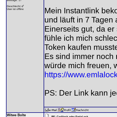
Beiträge: 17
Geschlecht:
Mein Instantlink be
User ist offline
und läuft in 7 Tagen 
Einerseits gut, da er
fühle ich mich schle
Token kaufen musste
Es sind immer noch 
würde mich freuen, w
https://www.emlaloc
PS: Der Link kann j
Witwe Bolte
RE: Carlilock oder EmlaLock