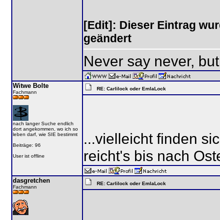
[Edit]: Dieser Eintrag wu
geändert
Never say never, but
Witwe Bolte
RE: Carlilock oder EmlaLock
Fachmann
nach langer Suche endlich
dort angekommen, wo ich so
...vielleicht finden s
leben darf, wie SIE bestimmt
Beiträge: 96
reicht's bis nach Os
User ist offline
dasgretchen
RE: Carlilock oder EmlaLock
Fachmann