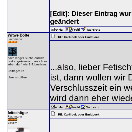
[Edit]: Dieser Eintrag wu
geändert
Witwe Bolte
RE: Carlilock oder EmlaLock
Fachmann
nach langer Suche endlich
dort angekommen, wo ich so
...also, lieber Fetis
leben darf, wie SIE bestimmt
Beiträge: 96
ist, dann wollen wir
User ist offline
Verschlusszeit ein w
wird dann eher wied
fetischtiger
RE: Carlilock oder EmlaLock
Fachmann
Bayern