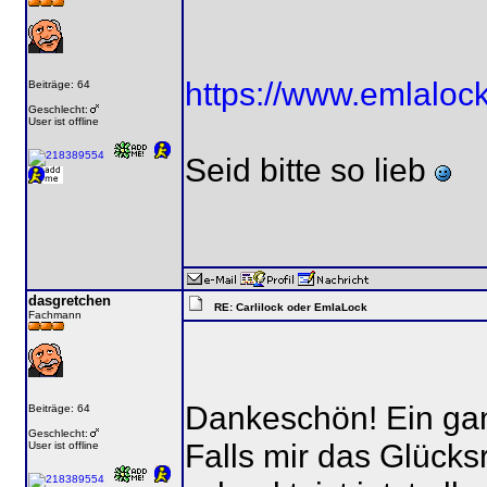
https://www.emlaloc
Beiträge: 64
Geschlecht:
User ist offline
Seid bitte so lieb
dasgretchen
RE: Carlilock oder EmlaLock
Fachmann
Dankeschön! Ein gan
Beiträge: 64
Geschlecht:
Falls mir das Glücksr
User ist offline