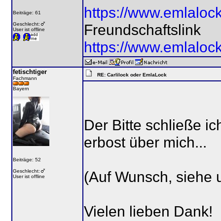
https://www.emlaloc
Beiträge: 61
Geschlecht:
Freundschaftslink
User ist offline
https://www.emlaloc
fetischtiger
RE: Carlilock oder EmlaLock
Fachmann
Bayern
Der Bitte schließe ic
erbost über mich...
Beiträge: 52
Geschlecht:
(Auf Wunsch, siehe u
User ist offline
Vielen lieben Dank!