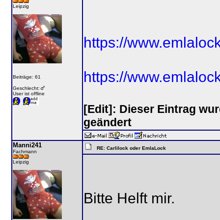
Leipzig
https://www.emlaloc
https://www.emlalo
Beiträge: 61
Geschlecht:
User ist offline
[Edit]: Dieser Eintrag w
geändert
Manni241
RE: Carlilock oder EmlaLock
Fachmann
Leipzig
Bitte Helft mir.