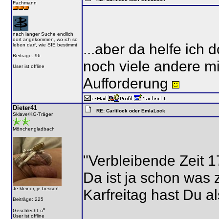
Fachmann
nach langer Suche endlich
dort angekommen, wo ich so
...aber da helfe ich
leben darf, wie SIE bestimmt
Beiträge: 96
noch viele andere mi
User ist offline
Aufforderung
Dieter41
RE: Carlilock oder EmlaLock
Sklave/KG-Träger
Mönchengladbach
"Verbleibende Zeit 
Da ist ja schon wa
Je kleiner, je besser!
Karfreitag hast Du a
Beiträge: 225
Geschlecht:
User ist offline