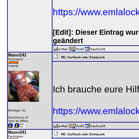
https://www.emlaloc
[Edit]: Dieser Eintrag w
geändert
Manni241
RE: Carlilock oder EmlaLock
Fachmann
Leipzig
Ich brauche eure Hilf
https://www.emlalock
Beiträge: 61
Geschlecht:
User ist offline
Manni241
RE: Carlilock oder EmlaLock
Fachmann