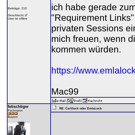
ich habe gerade zum
Beiträge: 216
"Requirement Links"
Geschlecht:
User ist offline
privaten Sessions ei
mich freuen, wenn di
kommen würden.
https://www.emlalock
Mac99
fetischtiger
RE: Carlilock oder EmlaLock
Fachmann
Bayern