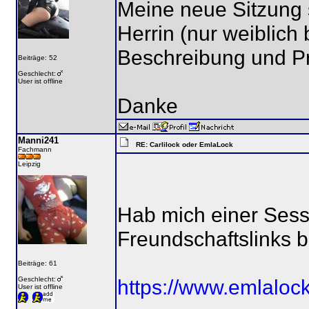
Meine neue Sitzung s
Herrin (nur weiblich b
Beschreibung und Pro
Beiträge: 52
Geschlecht:
User ist offline
Danke
Manni241
RE: Carlilock oder EmlaLock
Fachmann
Leipzig
Hab mich einer Ses
Freundschaftslinks be
Beiträge: 61
Geschlecht:
https://www.emlalock
User ist offline