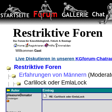
Restriktive Foren
Das Forum für Keuschheitsgürtel, Fetisch & Bondage
Willkommen
Gast
Live Diskutieren in unseren
KGforum-Chatr
Restriktive Foren
Erfahrungen von Männern
(Moderat
Carlilock oder EmlaLock
Autor
Eintrag
pleasureDonator
RE: Carlilock oder EmlaLock
Einsteiger