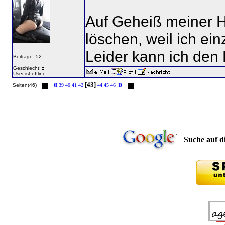
Auf Geheiß meiner He
löschen, weil ich ein
Leider kann ich den E
Beiträge: 52
Geschlecht:
User ist offline
«
»
[43]
Seiten(46)
39
40
41
42
44
45
46
Suche auf di