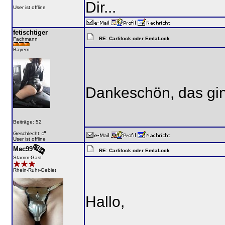
Dir...
User ist offline
fetischtiger
RE: Carlilock oder EmlaLock
Fachmann
Bayern
Dankeschön, das ging
Beiträge: 52
Geschlecht:
User ist offline
Mac99
RE: Carlilock oder EmlaLock
Stamm-Gast
Rhein-Ruhr-Gebiet
Hallo,