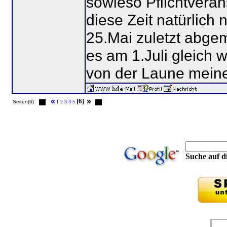
sowieso Pflichtveran
diese Zeit natürlich
25.Mai zuletzt abgem
es am 1.Juli gleich
von der Laune meine
«
»
[6]
Seiten(6)
1
2
3
4
5
Suche auf di