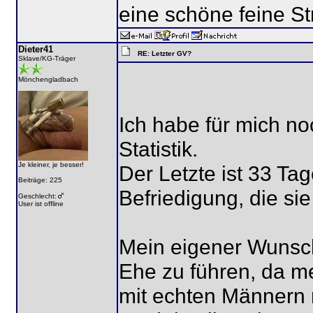
eine schöne feine S
Dieter41
RE: Letzter GV?
Sklave/KG-Träger
Mönchengladbach
Ich habe für mich n
Statistik.
Je kleiner, je besser!
Der Letzte ist 33 Ta
Beiträge: 225
Befriedigung, die si
Geschlecht:
User ist offline
Mein eigener Wunsch i
Ehe zu führen, da m
mit echten Männern 