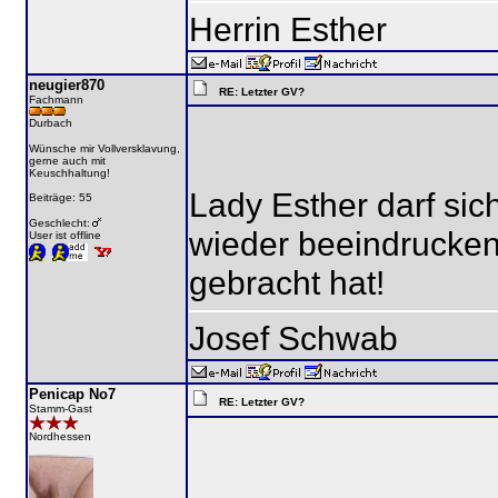
Herrin Esther
neugier870
RE: Letzter GV?
Fachmann
Durbach
Wünsche mir Vollversklavung,
gerne auch mit
Keuschhaltung!
Lady Esther darf sic
Beiträge: 55
Geschlecht:
wieder beeindrucken
User ist offline
gebracht hat!
Josef Schwab
Penicap No7
RE: Letzter GV?
Stamm-Gast
Nordhessen