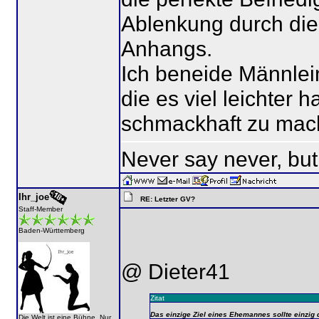
Ablenkung durch die
Anhangs.
Ich beneide Männlei
die es viel leichter
schmackhaft zu mac
Never say never, but
Ihr_joe
RE: Letzter GV?
Staff-Member
Baden-Württemberg
@ Dieter41
Zitat
Das einzige Ziel eines Ehemannes sollte einzig d
Die Welt ist eine Bühne. Nur...