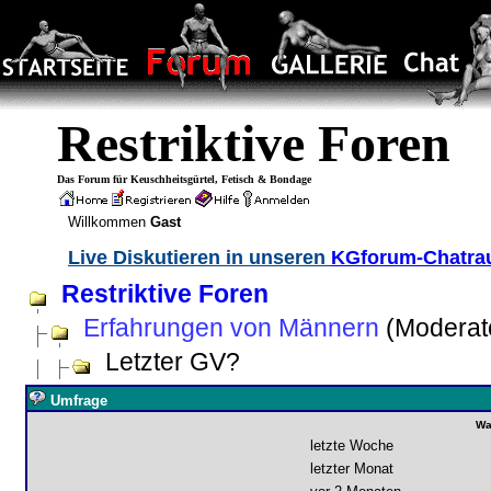
Restriktive Foren
Das Forum für Keuschheitsgürtel, Fetisch & Bondage
Willkommen
Gast
Live Diskutieren in unseren
KGforum-Chatr
Restriktive Foren
Erfahrungen von Männern
(Moderat
Letzter GV?
Umfrage
Wa
letzte Woche
letzter Monat