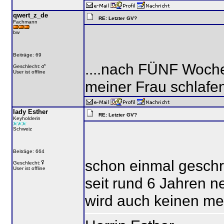
qwert_z_de
RE: Letzter GV?
Fachmann
bw
Beiträge: 69
....nach FÜNF Wochen
Geschlecht:
User ist offline
meiner Frau schlafe
lady Esther
RE: Letzter GV?
Keyholderin
Schweiz
Beiträge: 664
schon einmal geschr
Geschlecht:
User ist offline
seit rund 6 Jahren n
wird auch keinen meh