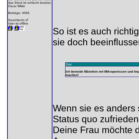
das Stück ist schlecht besetzt.
Oscar Wilde
Beiträge: 4066
Geschlecht:
User ist offline
So ist es auch richti
sie doch beeinfluss
Zitat
Ich beneide Männlein mit Mikropenissen und Imp
machen!
Wenn sie es anders s
Status quo zufriede
Deine Frau möchte di