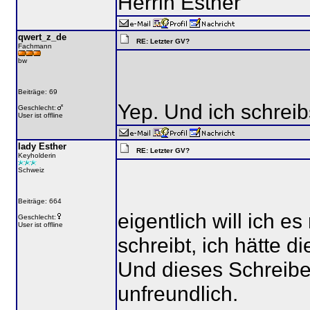
Herrin Esther
qwert_z_de
RE: Letzter GV?
Fachmann
bw
Beiträge: 69
Yep. Und ich schreib
Geschlecht:
User ist offline
lady Esther
RE: Letzter GV?
Keyholderin
Schweiz
Beiträge: 664
eigentlich will ich 
Geschlecht:
User ist offline
schreibt, ich hätte 
Und dieses Schreibe
unfreundlich.