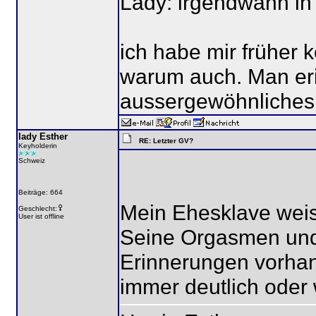
Lady: irgendwann in
ich habe mir früher
warum auch. Man eri
aussergewöhnliches 
lady Esther
RE: Letzter GV?
Keyholderin
Schweiz
Beiträge: 664
Mein Ehesklave weiss
Geschlecht:
User ist offline
Seine Orgasmen und 
Erinnerungen vorhan
immer deutlich oder 