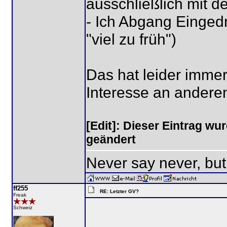
ausschließlich mit d
- Ich Abgang Einged
"viel zu früh")
Das hat leider immer
Interesse an andere
[Edit]: Dieser Eintrag wu
geändert
Never say never, but
ff255
RE: Letzter GV?
Freak
Schweiz