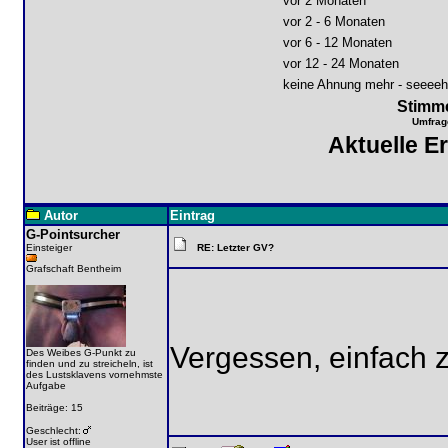
vor 2 Monaten
vor 2 - 6 Monaten
vor 6 - 12 Monaten
vor 12 - 24 Monaten
keine Ahnung mehr - seeeehr
Stimme
Umfrag
Aktuelle E
Autor
Eintrag
G-Pointsurcher
Einsteiger
RE: Letzter GV?
Grafschaft Bentheim
Vergessen, einfach z
Des Weibes G-Punkt zu
finden und zu streicheln, ist
des Lustsklavens vornehmste
Aufgabe
Beiträge: 15
Geschlecht:
User ist offline