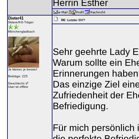
Herrin Esther
Dieter41
RE: Letzter GV?
Sklave/KG-Träger
Mönchengladbach
Sehr geehrte Lady E
Warum sollte ein E
Je kleiner, je besser!
Erinnerungen haben
Beiträge: 225
Das einzige Ziel ein
Geschlecht:
User ist offline
Zufriedenheit der Eh
Befriedigung.
Für mich persönlich 
die perfekte Befried