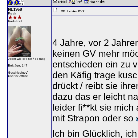
NL1968
RE: Letzter GV?
Freak
Radolfzell
4 Jahre, vor 2 Jahren
keinen GV mehr möc
Jeder wie er / sie / es mag
entschieden ein zu ve
Beiträge: 147
den Käfig trage kusc
Geschlecht:
User ist offline
drückt / reibt sie ih
dazu das er leicht n
leider fi**kt sie mic
mit Strapon oder so
Ich bin Glücklich, ic