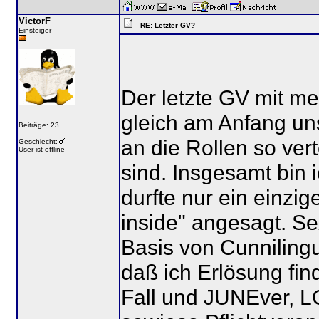
VictorF
RE: Letzter GV?
Einsteiger
Der letzte GV mit mei
gleich am Anfang un
Beiträge: 23
an die Rollen so vert
Geschlecht:
User ist offline
sind. Insgesamt bin 
durfte nur ein einzi
inside" angesagt. Se
Basis von Cunniling
daß ich Erlösung fin
Fall und JUNEver, 