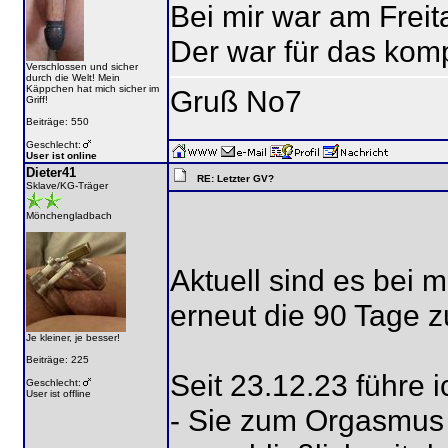
Bei mir war am Freit
Der war für das kom
Verschlossen und sicher
durch die Welt! Mein
Käppchen hat mich sicher im
Gruß No7
Griff!
Beiträge: 550
Geschlecht:
User ist online
Dieter41
RE: Letzter GV?
Sklave/KG-Träger
Mönchengladbach
Aktuell sind es bei 
erneut die 90 Tage z
Je kleiner, je besser!
Beiträge: 225
Seit 23.12.23 führe ic
Geschlecht:
User ist offline
- Sie zum Orgasmus 