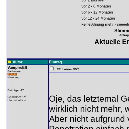
vor 2 Monaten
vor 2 - 6 Monaten
vor 6 - 12 Monaten
vor 12 - 24 Monaten
keine Ahnung mehr - seeeehr
Stimme
Umfrag
Aktuelle E
Autor
Eintrag
VampireElf
RE: Letzter GV?
Fachmann
Hamburg
Beiträge: 47
Oje, das letztemal 
Geschlecht:
User ist offline
wirklich nicht mehr, 
Aber nicht aufgrund
Penetration einfach n