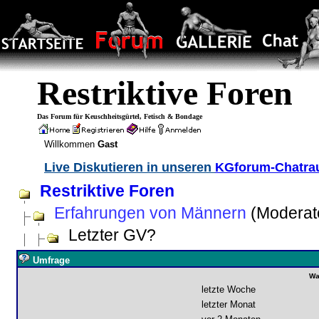
Restriktive Foren
Das Forum für Keuschheitsgürtel, Fetisch & Bondage
Willkommen
Gast
Live Diskutieren in unseren
KGforum-Chatr
Restriktive Foren
Erfahrungen von Männern
(Moderat
Letzter GV?
Umfrage
Wa
letzte Woche
letzter Monat