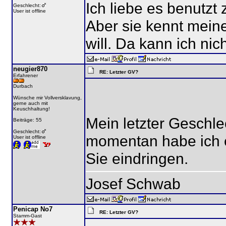
Ich liebe es benutzt
Geschlecht:
User ist offline
Aber sie kennt meine
will. Da kann ich nic
neugier870
RE: Letzter GV?
Erfahrener
Durbach
Wünsche mir Vollversklavung,
gerne auch mit
Keuschhaltung!
Mein letzter Geschle
Beiträge: 55
Geschlecht:
momentan habe ich ei
User ist offline
Sie eindringen.
Josef Schwab
Penicap No7
RE: Letzter GV?
Stamm-Gast