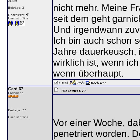
J1386
nicht mehr. Meine F
Beiträge: 3
Geschlecht:
seit dem geht garnich
User ist offline
Und irgendwann zuvo
Ich bin auch schon s
Jahre dauerkeusch, 
wirklich ist, wenn i
wenn überhaupt.
Gerd 67
RE: Letzter GV?
Fachmann
Beiträge: 77
User ist offline
Vor einer Woche, dab
penetriert worden. D