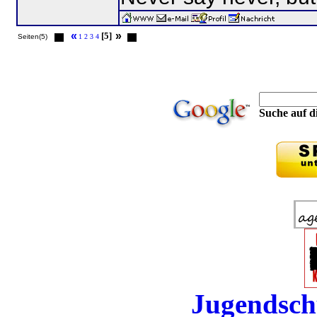
«
»
[5]
Seiten(5)
1
2
3
4
Suche auf di
Jugendsch