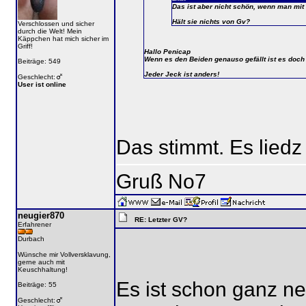
Das ist aber nicht schön, wenn man mit 
Hält sie nichts von Gv?
Verschlossen und sicher
durch die Welt! Mein
Käppchen hat mich sicher im
Griff!
Hallo Penicap
Wenn es den Beiden genauso gefällt ist es doch
Beiträge: 549
Jeder Jeck ist anders!
Geschlecht:
User ist online
Das stimmt. Es liedz 
Gruß No7
neugier870
RE: Letzter GV?
Erfahrener
Durbach
Wünsche mir Vollversklavung,
gerne auch mit
Keuschhaltung!
Es ist schon ganz net
Beiträge: 55
Geschlecht: