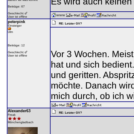
Es wird auch keinen
Beiträge: 67
Geschlecht:
User ist offline
peterpink
RE: Letzter GV?
Einsteiger
Ulm
Beiträge: 12
Vor 3 Wochen. Meist 
Geschlecht:
User ist offline
hat und sich bedien
und geritten. Abspri
möchte. Danach wird
mich durch, ob ich wi
Alexander63
RE: Letzter GV?
Freak
Mönchengladbach