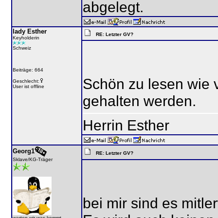
abgelegt.
lady Esther
RE: Letzter GV?
Keyholderin
Schweiz
Beiträge: 664
Schön zu lesen wie 
Geschlecht:
User ist offline
gehalten werden.
Herrin Esther
Georg1
RE: Letzter GV?
Sklave/KG-Träger
bei mir sind es mitl
warten wir was kommt