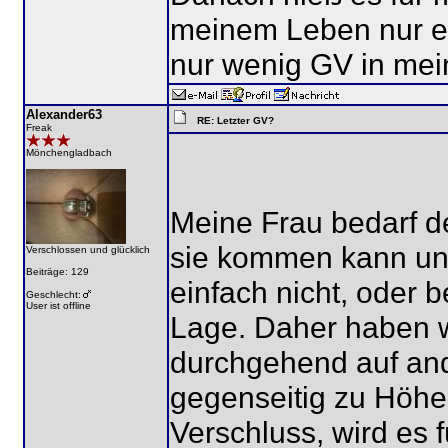
meinem Leben nur ei
nur wenig GV in me
Alexander63
RE: Letzter GV?
Freak
Mönchengladbach
Meine Frau bedarf de
sie kommen kann und
Verschlossen und glücklich
Beiträge: 129
einfach nicht, oder 
Geschlecht:
User ist offline
Lage. Daher haben w
durchgehend auf and
gegenseitig zu Höhe
Verschluss, wird es 