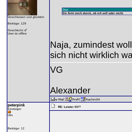
Zitat
Sie fickt mich durch, ob ich will oder nicht.
Verschlossen und glücklich
Beiträge: 129
Geschlecht:
User ist offline
Naja, zumindest wol
sich nicht wirklich 
VG
Alexander
peterpink
RE: Letzter GV?
Einsteiger
Ulm
Beiträge: 12