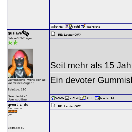
guslave
RE: Letzter GV?
Sklave/KG-Träger
Seit mehr als 15 Jahr
Ein devoter Gummis
Gummisklave, wichs dich ab,
vor meinen Augen !
Beiträge: 130
Geschlecht:
User ist offline
qwert_z_de
RE: Letzter GV?
Fachmann
bw
Beiträge: 69