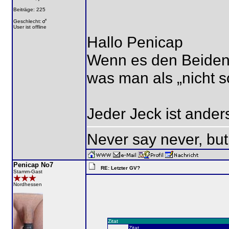
Beiträge: 225
Geschlecht:
User ist offline
Hallo Penicap
Wenn es den Beiden g
was man als „nicht s
Jeder Jeck ist ander
Never say never, but
Penicap No7
RE: Letzter GV?
Stamm-Gast
Nordhessen
Zitat
Zitat