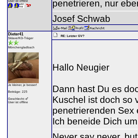
penetrieren, nur eb
User ist offline
Josef Schwab
Dieter41
RE: Letzter GV?
Sklave/KG-Träger
Mönchengladbach
Hallo Neugier
Je kleiner, je besser!
Dann hast Du es doch
Beiträge: 225
Kuschel ist doch so v
Geschlecht:
User ist offline
penetrierenden Sex 
Ich beneide Dich um
Never say never, but