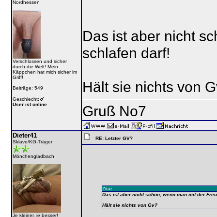
Nordhessen
Das ist aber nicht s
schlafen darf!
Verschlossen und sicher
durch die Welt! Mein
Käppchen hat mich sicher im
Griff!
Hält sie nichts von 
Beiträge: 549
Geschlecht:
User ist online
Gruß No7
Dieter41
RE: Letzter GV?
Sklave/KG-Träger
Mönchengladbach
Zitat
Das ist aber nicht schön, wenn man mit der Freun
Hält sie nichts von Gv?
Je kleiner, je besser!