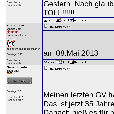
Gestern. Nach glaub
Geschlecht:
User ist offline
TOLL!!!!!!
erotic lover
RE: Letzter GV?
Stamm-Gast
Norddeutschland
aus allem das beste machen
am 08.Mai 2013
Beiträge: 397
Geschlecht:
User ist offline
Never_Inside
RE: Letzter GV?
Erfahrener
Beiträge: 30
Meinen letzten GV h
Geschlecht:
User ist offline
Das ist jetzt 35 Jahre
Danach hieß es für m