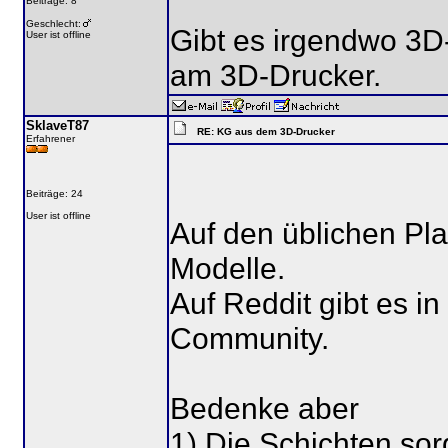
Beiträge: 8
Geschlecht:
Gibt es irgendwo 3
User ist offline
am 3D-Drucker.
SklaveT87
RE: KG aus dem 3D-Drucker
Erfahrener
Beiträge: 24
User ist offline
Auf den üblichen Pla
Modelle.
Auf Reddit gibt es in
Community.
Bedenke aber
1) Die Schichten sor