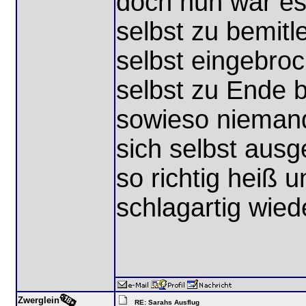
doch nun war es
selbst zu bemitl
selbst eingebro
selbst zu Ende b
sowieso niemand
sich selbst ausg
so richtig heiß 
schlagartig wie
Zwerglein
RE: Sarahs Ausflug