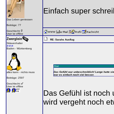
Einfach super schreib
Das Leben geniessen
Beiträge: 77
Geschlecht:
User ist offline
Zwerglein
RE: Sarahs Ausflug
Sklavenhalter
Baden - Württemberg
Zitat
Das Gefühl war unbeschreiblich! Lange hatte sie 
alles kann - nichts muss
war es einfach noch viel besser.
Beiträge: 2597
Geschlecht:
User ist offline
Das Gefühl ist noch 
wird vergeht noch et