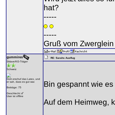
hat?
-----
-----
Gruß vom Zwerglein
gummires
RE: Sarahs Ausflug
Sklave/KG-Träger
Schweiz
Gott erschuf das Latex, und
Bin gespannt wie es 
er sah, dass es gut war.
Beiträge: 75
Geschlecht:
User ist offline
Auf dem Heimweg, ka