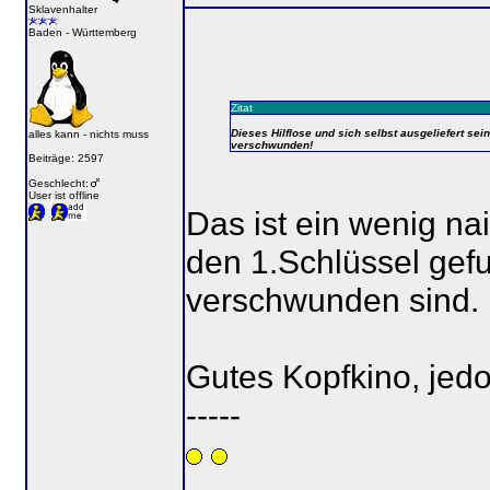
Sklavenhalter
Baden - Württemberg
Zitat
Dieses Hilflose und sich selbst ausgeliefert se
alles kann - nichts muss
verschwunden!
Beiträge: 2597
Geschlecht:
User ist offline
Das ist ein wenig nai
den 1.Schlüssel gef
verschwunden sind.
Gutes Kopfkino, jed
-----