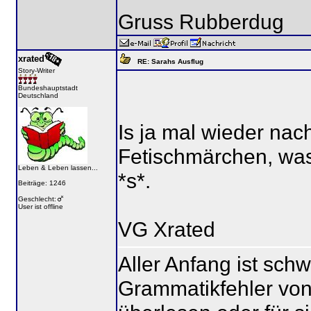
Gruss Rubberdug
xrated
RE: Sarahs Ausflug
Story-Writer
Bundeshauptstadt
Deutschland
Is ja mal wieder nach
Fetischmärchen, was
Leben & Leben lassen...
*s*.
Beiträge: 1246
Geschlecht:
User ist offline
VG Xrated
Aller Anfang ist sch
Grammatikfehler von 