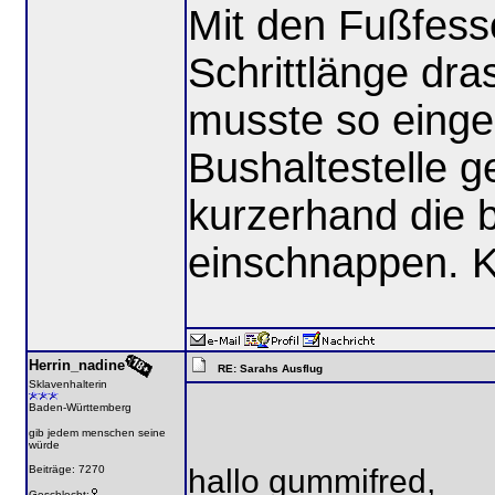
Mit den Fußfesse
Schrittlänge dra
musste so einges
Bushaltestelle g
kurzerhand die 
einschnappen. 
Herrin_nadine
RE: Sarahs Ausflug
Sklavenhalterin
Baden-Württemberg
gib jedem menschen seine
würde
hallo gummifred,
Beiträge: 7270
Geschlecht: