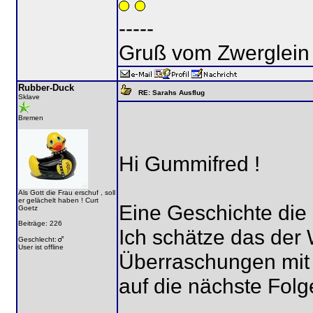
-----
Gruß vom Zwerglein
Rubber-Duck
RE: Sarahs Ausflug
Sklave
Bremen
Hi Gummifred !
Als Gott die Frau erschuf , soll
er gelächelt haben ! Curt
Eine Geschichte die
Goetz
Beiträge: 226
Ich schätze das der
Geschlecht:
User ist offline
Überraschungen mit s
auf die nächste Fol