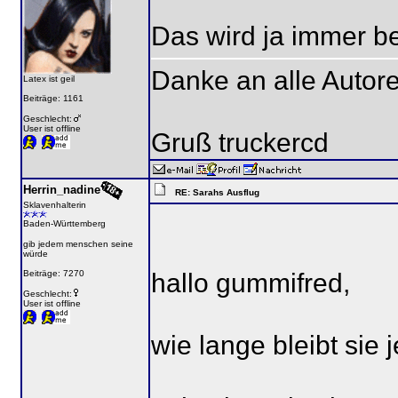
Das wird ja immer be
Danke an alle Autore
Latex ist geil
Beiträge: 1161
Geschlecht:
User ist offline
Gruß truckercd
Herrin_nadine
RE: Sarahs Ausflug
Sklavenhalterin
Baden-Württemberg
gib jedem menschen seine
würde
hallo gummifred,
Beiträge: 7270
Geschlecht:
User ist offline
wie lange bleibt sie 