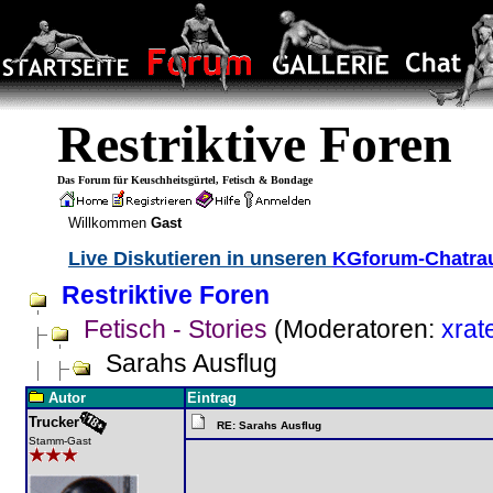
Restriktive Foren
Das Forum für Keuschheitsgürtel, Fetisch & Bondage
Willkommen
Gast
Live Diskutieren in unseren
KGforum-Chatr
Restriktive Foren
Fetisch - Stories
(Moderatoren:
xrat
Sarahs Ausflug
Autor
Eintrag
Trucker
RE: Sarahs Ausflug
Stamm-Gast