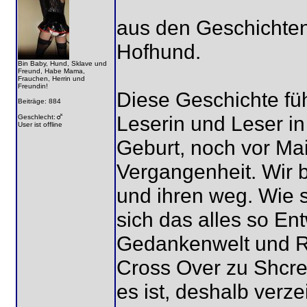
aus den Geschichten
Hofhund.
Bin Baby, Hund, Sklave und
Freund, Habe Mama,
Frauchen, Herrin und
Freundin!
Diese Geschichte füh
Beiträge: 884
Leserin und Leser in
Geschlecht:
User ist offline
Geburt, noch vor Mai
Vergangenheit. Wir b
und ihren weg. Wie 
sich das alles so Ent
Gedankenwelt und Ri
Cross Over zu Shcreib
es ist, deshalb verzei