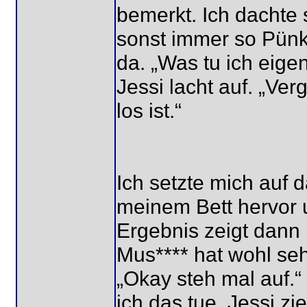
bemerkt. Ich dachte s
sonst immer so Pünktl
da. „Was tu ich eigen
Jessi lacht auf. „Ver
los ist.“
Ich setzte mich auf 
meinem Bett hervor u
Ergebnis zeigt dann
Mus**** hat wohl seh
„Okay steh mal auf.“
ich das tue. Jessi zi