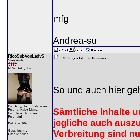
mfg
Andrea-su
RicoSubVonLadyS
RE: Lady´s Life, ein Crossover.....
Story-Writer
NRW, Ruhrgebiet
So und auch hier geht
Bin Baby, Hund, Sklave und
Sämtliche Inhalte 
Freund, Habe Mama,
Frauchen, Herrin und
Freundin!
jegliche auch ausz
Beiträge: 884
Verbreitung sind n
Geschlecht:
User ist offline