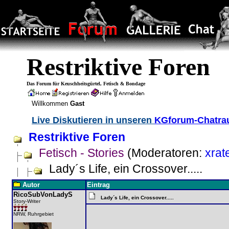
Restriktive Foren
Das Forum für Keuschheitsgürtel, Fetisch & Bondage
Willkommen
Gast
Live Diskutieren in unseren
KGforum-Chatr
Restriktive Foren
Fetisch - Stories
(Moderatoren:
xrat
Lady´s Life, ein Crossover.....
Autor
Eintrag
RicoSubVonLadyS
Lady´s Life, ein Crossover.....
Story-Writer
NRW, Ruhrgebiet