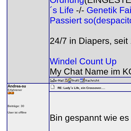
´s Life
-/-
Genetik Fa
Passiert so(despacit
24/7 in Diapers, sei
Windel Count Up
My Chat Name im KG
Andrea-su
RE: Lady´s Life, ein Crossover.....
Erfahrener
Beiträge: 30
User ist offline
Bin gespannt wie es 