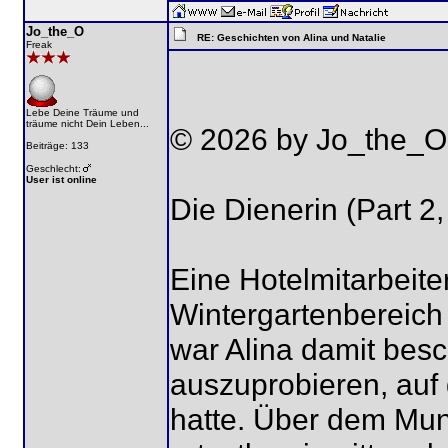
Jo_the_O
RE: Geschichten von Alina und Natalie
Freak
Lebe Deine Träume und
träume nicht Dein Leben...
© 2026 by Jo_the_O
Beiträge: 133
Geschlecht:
User ist online
Die Dienerin (Part 2,
Eine Hotelmitarbeite
Wintergartenbereich
war Alina damit besc
auszuprobieren, auf
hatte. Über dem Mund