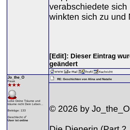
verabschiedete sich L
winkten sich zu und N
[Edit]: Dieser Eintrag w
geändert
Jo_the_O
RE: Geschichten von Alina und Natalie
Freak
Lebe Deine Träume und
träume nicht Dein Leben...
© 2026 by Jo_the_O
Beiträge: 133
Geschlecht:
User ist online
Die Dienerin (Part 2,