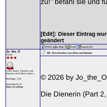
zu!" befahl sie und 
[Edit]: Dieser Eintrag w
geändert
Jo_the_O
RE: Geschichten von Alina und Natalie
Freak
Lebe Deine Träume und
träume nicht Dein Leben...
© 2026 by Jo_the_O
Beiträge: 133
Geschlecht:
User ist online
Die Dienerin (Part 2,