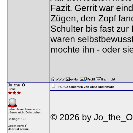
Fazit. Gerrit war ei
Zügen, den Zopf fand
Schulter bis fast zu
waren selbstbewusst 
mochte ihn - oder sie
Jo_the_O
RE: Geschichten von Alina und Natalie
Freak
Lebe Deine Träume und
träume nicht Dein Leben...
© 2026 by Jo_the_O
Beiträge: 133
Geschlecht:
User ist online