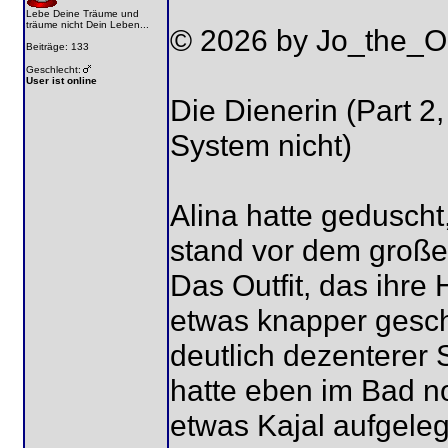
Lebe Deine Träume und
träume nicht Dein Leben...
© 2026 by Jo_the_O
Beiträge: 133
Geschlecht:
User ist online
Die Dienerin (Part 2,
System nicht)
Alina hatte gedusch
stand vor dem große
Das Outfit, das ihre
etwas knapper geschn
deutlich dezenterer 
hatte eben im Bad 
etwas Kajal aufgeleg