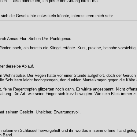
eiben — also dachte ich, ich poste den Anfang direkt mal.
ich die Geschichte entwickeln könnte, interessieren mich sehr.
durch Annas Flur. Sieben Uhr. Punktgenau.
nden nach, als bereits die Klingel ertönte. Kurz, präzise, beinahe vorsichtig.
mer derselbe Ablauf.
en Wohnstraße. Der Regen hatte vor einer Stunde aufgehört, doch der Geruch 
, die Schultern leicht hochgezogen, den dunklen Mantelkragen gegen die Kälte a
 feine Regentropfen glitzerten noch darin. Er wirkte angespannt. Nicht off
altung. Die Art, wie seine Finger sich kurz bewegten. Wie sein Blick immer zu
auf seinem Gesicht. Unsicher. Erwartungsvoll.
.
n silbernen Schlüssel hervorgeholt und ihn wortlos in seine offene Hand gelegt
en Band.