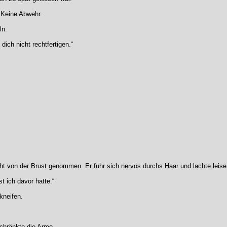
 Keine Abwehr.
ln.
 dich nicht rechtfertigen.“
t von der Brust genommen. Er fuhr sich nervös durchs Haar und lachte leise au
t ich davor hatte.“
kneifen.
chränkte die Arme.