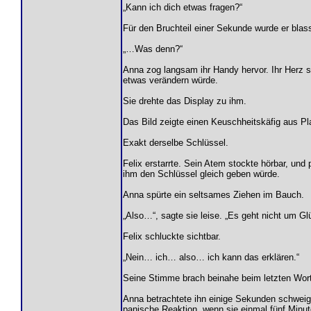
„Kann ich dich etwas fragen?“
Für den Bruchteil einer Sekunde wurde er blas
„…Was denn?“
Anna zog langsam ihr Handy hervor. Ihr Herz sc
etwas verändern würde.
Sie drehte das Display zu ihm.
Das Bild zeigte einen Keuschheitskäfig aus Pla
Exakt derselbe Schlüssel.
Felix erstarrte. Sein Atem stockte hörbar, und 
ihm den Schlüssel gleich geben würde.
Anna spürte ein seltsames Ziehen im Bauch.
„Also…“, sagte sie leise. „Es geht nicht um Gl
Felix schluckte sichtbar.
„Nein… ich… also… ich kann das erklären.“
Seine Stimme brach beinahe beim letzten Wort
Anna betrachtete ihn einige Sekunden schweigen
panische Reaktion, wenn sie einmal fünf Minu