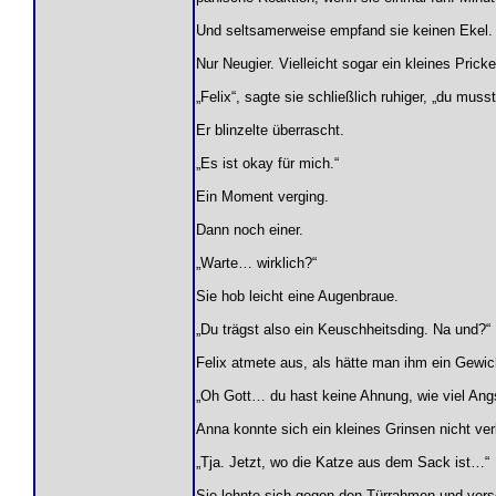
Und seltsamerweise empfand sie keinen Ekel.
Nur Neugier. Vielleicht sogar ein kleines Pricke
„Felix“, sagte sie schließlich ruhiger, „du musst
Er blinzelte überrascht.
„Es ist okay für mich.“
Ein Moment verging.
Dann noch einer.
„Warte… wirklich?“
Sie hob leicht eine Augenbraue.
„Du trägst also ein Keuschheitsding. Na und?“
Felix atmete aus, als hätte man ihm ein Gewich
„Oh Gott… du hast keine Ahnung, wie viel Angs
Anna konnte sich ein kleines Grinsen nicht ver
„Tja. Jetzt, wo die Katze aus dem Sack ist…“
Sie lehnte sich gegen den Türrahmen und vers