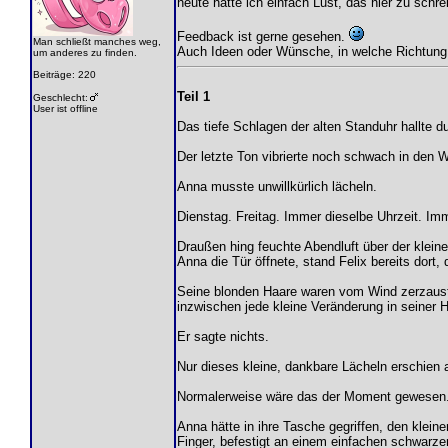
heute hatte ich einfach Lust, das hier zu schr
Feedback ist gerne gesehen.
Man schließt manches weg,
Auch Ideen oder Wünsche, in welche Richtung s
um anderes zu finden.
Beiträge: 220
Teil 1
Geschlecht:
User ist offline
Das tiefe Schlagen der alten Standuhr hallte 
Der letzte Ton vibrierte noch schwach in den Wä
Anna musste unwillkürlich lächeln.
Dienstag. Freitag. Immer dieselbe Uhrzeit. Im
Draußen hing feuchte Abendluft über der klein
Anna die Tür öffnete, stand Felix bereits dort
Seine blonden Haare waren vom Wind zerzaust,
inzwischen jede kleine Veränderung in seiner H
Er sagte nichts.
Nur dieses kleine, dankbare Lächeln erschien 
Normalerweise wäre das der Moment gewesen
Anna hätte in ihre Tasche gegriffen, den kleine
Finger, befestigt an einem einfachen schwarz