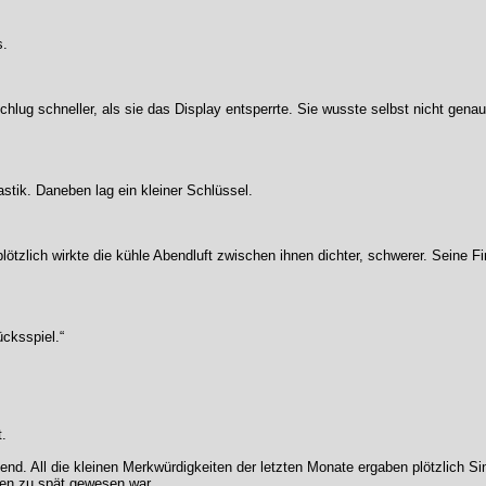
s.
hlug schneller, als sie das Display entsperrte. Sie wusste selbst nicht genau
stik. Daneben lag ein kleiner Schlüssel.
plötzlich wirkte die kühle Abendluft zwischen ihnen dichter, schwerer. Seine F
ücksspiel.“
.
d. All die kleinen Merkwürdigkeiten der letzten Monate ergaben plötzlich Sin
ten zu spät gewesen war.