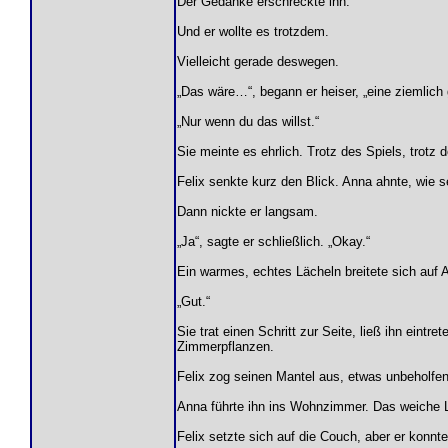
Der Gedanke erschreckte ihn.
Und er wollte es trotzdem.
Vielleicht gerade deswegen.
„Das wäre…“, begann er heiser, „eine ziemlich
„Nur wenn du das willst.“
Sie meinte es ehrlich. Trotz des Spiels, trotz 
Felix senkte kurz den Blick. Anna ahnte, wie 
Dann nickte er langsam.
„Ja“, sagte er schließlich. „Okay.“
Ein warmes, echtes Lächeln breitete sich auf 
„Gut.“
Sie trat einen Schritt zur Seite, ließ ihn eint
Zimmerpflanzen.
Felix zog seinen Mantel aus, etwas unbeholfen
Anna führte ihn ins Wohnzimmer. Das weiche L
Felix setzte sich auf die Couch, aber er konnt