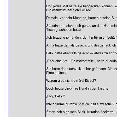
Und jedes Mal hatte sie beobachten können, wi
Ein Atemzug, der tiefer wurde.
Damals, vor acht Monaten, hatte sie seine Bit
Sie erinnerte sich noch genau an den Nachmitt
Tisch geschoben hatte.
„Ich brauche jemanden, der ihn für mich behält
Anna hatte damals gelacht und ihn gefragt, ob e
Felix hatte ebenfalls gelacht — etwas zu schne
„Eher eine Art… Selbstkontrolle“, hatte er erklä
Sie hatte das nachvollziehbar gefunden. Mens
Fitnesspläne.
Warum also nicht ein Schlüssel?
Doch heute blieb ihre Hand in der Tasche.
„Hey, Felix.“
Ihre Stimme durchschnitt die Stille zwischen i
Sofort hob sich sein Blick. Irritation flackert