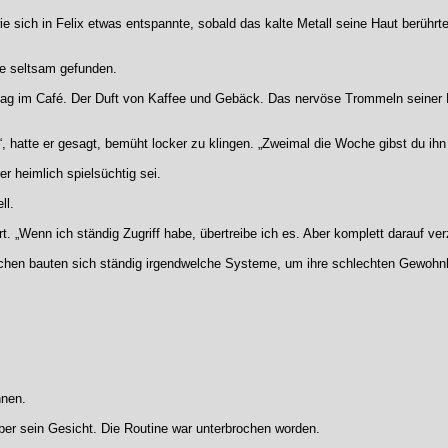
e sich in Felix etwas entspannte, sobald das kalte Metall seine Haut berühr
te seltsam gefunden.
ag im Café. Der Duft von Kaffee und Gebäck. Das nervöse Trommeln seiner Fi
“, hatte er gesagt, bemüht locker zu klingen. „Zweimal die Woche gibst du ihn
r heimlich spielsüchtig sei.
ll.
rt. „Wenn ich ständig Zugriff habe, übertreibe ich es. Aber komplett darauf verz
chen bauten sich ständig irgendwelche Systeme, um ihre schlechten Gewohnh
hnen.
e über sein Gesicht. Die Routine war unterbrochen worden.