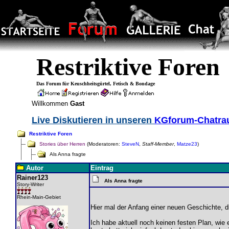
Restriktive Foren
Das Forum für Keuschheitsgürtel, Fetisch & Bondage
Willkommen
Gast
Live Diskutieren in unseren
KGforum-Chatr
Restriktive Foren
Stories über Herren
(Moderatoren:
SteveN
,
Staff-Member
,
Matze23
)
Als Anna fragte
Autor
Eintrag
Rainer123
Als Anna fragte
Story-Writer
Rhein-Main-Gebiet
Hier mal der Anfang einer neuen Geschichte, d
Ich habe aktuell noch keinen festen Plan, wie e