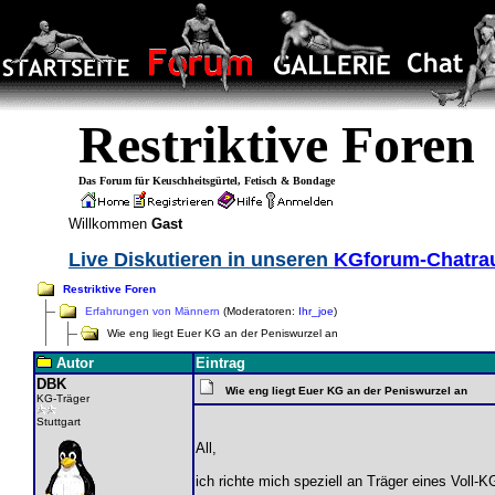
Restriktive Foren
Das Forum für Keuschheitsgürtel, Fetisch & Bondage
Willkommen
Gast
Live Diskutieren in unseren
KGforum-Chatr
Restriktive Foren
Erfahrungen von Männern
(Moderatoren:
Ihr_joe
)
Wie eng liegt Euer KG an der Peniswurzel an
Autor
Eintrag
DBK
Wie eng liegt Euer KG an der Peniswurzel an
KG-Träger
Stuttgart
All,
ich richte mich speziell an Träger eines Voll-K