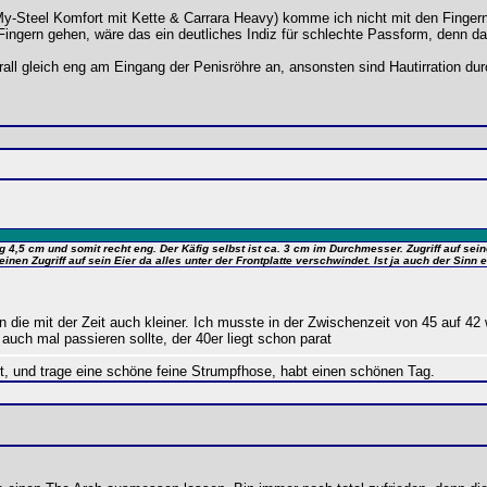
My-Steel Komfort mit Kette & Carrara Heavy) komme ich nicht mit den Finger
gern gehen, wäre das ein deutliches Indiz für schlechte Passform, denn dan
erall gleich eng am Eingang der Penisröhre an, ansonsten sind Hautirration d
4,5 cm und somit recht eng. Der Käfig selbst ist ca. 3 cm im Durchmesser. Zugriff auf seine
inen Zugriff auf sein Eier da alles unter der Frontplatte verschwindet. Ist ja auch der Sinn 
 die mit der Zeit auch kleiner. Ich musste in der Zwischenzeit von 45 auf 42 
uch mal passieren sollte, der 40er liegt schon parat
rt, und trage eine schöne feine Strumpfhose, habt einen schönen Tag.