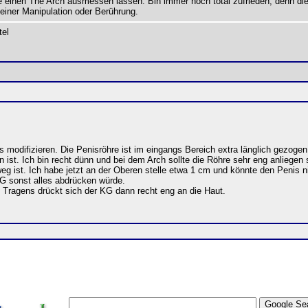
e einen The Arch ausmessen lassen. Bin immer noch total zufrieden, denn die 
einer Manipulation oder Berührung.
tel
 modifizieren. Die Penisröhre ist im eingangs Bereich extra länglich gezog
st. Ich bin recht dünn und bei dem Arch sollte die Röhre sehr eng anliege
g ist. Ich habe jetzt an der Oberen stelle etwa 1 cm und könnte den Penis n
KG sonst alles abdrücken würde.
Tragens drückt sich der KG dann recht eng an die Haut.