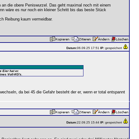
n an die obere Peniswurzel. Das geht maximal noch mit einem
n wäre es nur noch ein kleiner Schritt bis das beste Stück
urch Reibung kaum vermeidbar.
Datum:
06.09.25 17:51
IP:
gespeichert
 Eier hat er.
eines Voll-KG's.
wechseln, da bei 45 die Gefahr besteht der er, wenn er total entspannt
Datum:
22.09.25 15:44
IP:
gespeichert