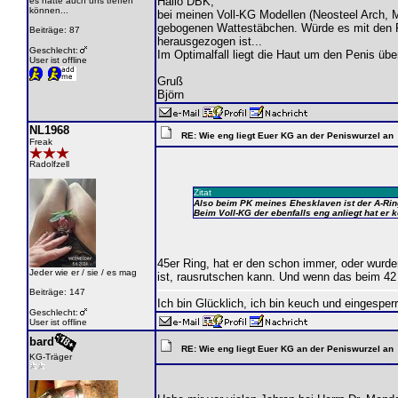
Hallo DBK,
es hätte auch uns treffen
können...
bei meinen Voll-KG Modellen (Neosteel Arch, 
gebogenen Wattestäbchen. Würde es mit den Fin
Beiträge: 87
herausgezogen ist...
Geschlecht:
Im Optimalfall liegt die Haut um den Penis üb
User ist offline
Gruß
Björn
NL1968
RE: Wie eng liegt Euer KG an der Peniswurzel an
Freak
Radolfzell
Zitat
Also beim PK meines Ehesklaven ist der A-Ring 
Beim Voll-KG der ebenfalls eng anliegt hat er ke
45er Ring, hat er den schon immer, oder wurden
Jeder wie er / sie / es mag
ist, rausrutschen kann. Und wenn das beim 42 a
Beiträge: 147
Ich bin Glücklich, ich bin keuch und eingesper
Geschlecht:
User ist offline
bard
RE: Wie eng liegt Euer KG an der Peniswurzel an
KG-Träger