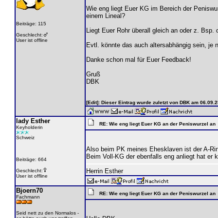
Wie eng liegt Euer KG im Bereich der Peniswu
einem Lineal?
Beiträge: 115
Liegt Euer Rohr überall gleich an oder z. Bsp. 
Geschlecht:
User ist offline
Evtl. könnte das auch altersabhängig sein, je 
Danke schon mal für Euer Feedback!
Gruß
DBK
[Edit]: Dieser Eintrag wurde zuletzt von DBK am 06.09.
lady Esther
RE: Wie eng liegt Euer KG an der Peniswurzel an
Keyholderin
Schweiz
Also beim PK meines Ehesklaven ist der A-Ring
Beim Voll-KG der ebenfalls eng anliegt hat er k
Beiträge: 664
Herrin Esther
Geschlecht:
User ist offline
Bjoern70
RE: Wie eng liegt Euer KG an der Peniswurzel an
Fachmann
Seid nett zu den Normalos -