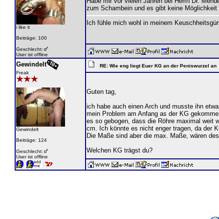
Habe mir vor vielen Jahren bei Herrn Dr. Mend
zum Schambein und es gibt keine Möglichkeit 
Ich fühle mich wohl in meinem Keuschheitsgür
i like it
Beiträge: 100
Geschlecht:
User ist offline
Gewindelt
RE: Wie eng liegt Euer KG an der Peniswurzel an
Freak
Guten tag,
ich habe auch einen Arch und musste ihn etwas
mein Problem am Anfang as der KG gekommen i
es so gebogen, dass die Röhre maximal weit we
cm. Ich könnte es nicht enger tragen, da der 
Gewindelt
Die Maße sind aber die max. Maße, wären des 
Beiträge: 124
Welchen KG trägst du?
Geschlecht:
User ist offline