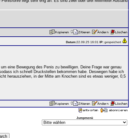
Penisröhre liegt sehr eng an. Es sind zwei oder drei Millimeter Abstand
Datum:
22.09.25 16:01
IP:
gespeichert
en um eine Bewegung des Penis zu bewilligen. Deine Frage war genau
n sodass ich schnell Druckstellen bekommen habe. Deswegen habe ich
icht herausziehen, in der Mitte am Knochen sind es etwas weniger, 0,5
Jumpmenü