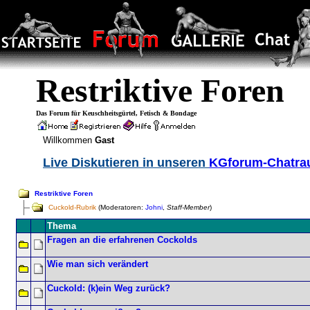
Restriktive Foren
Das Forum für Keuschheitsgürtel, Fetisch & Bondage
Willkommen
Gast
Live Diskutieren in unseren
KGforum-Chatr
Restriktive Foren
Cuckold-Rubrik
(Moderatoren:
Johni
,
Staff-Member
)
Thema
Fragen an die erfahrenen Cockolds
Wie man sich verändert
Cuckold: (k)ein Weg zurück?