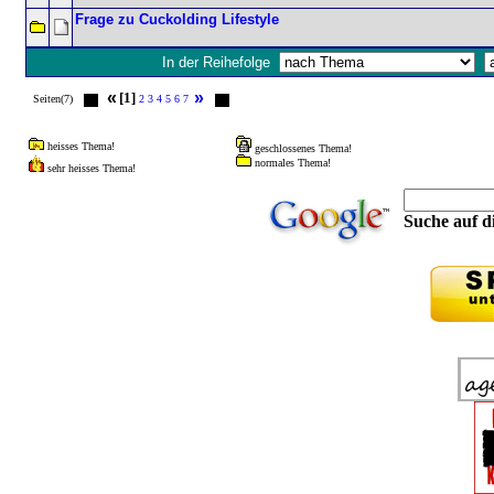
Frage zu Cuckolding Lifestyle
In der Reihefolge
«
»
[1]
Seiten(7)
2
3
4
5
6
7
heisses Thema!
geschlossenes Thema!
normales Thema!
sehr heisses Thema!
Suche auf di