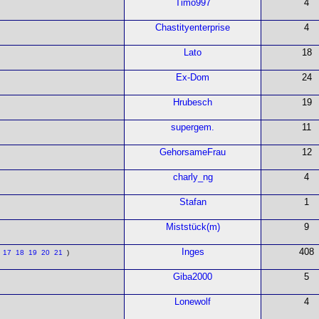
Timo997
4
Chastityenterprise
4
Lato
18
Ex-Dom
24
Hrubesch
19
supergem.
11
GehorsameFrau
12
charly_ng
4
Stafan
1
Miststück(m)
9
Inges
408
6
17
18
19
20
21
)
Giba2000
5
Lonewolf
4