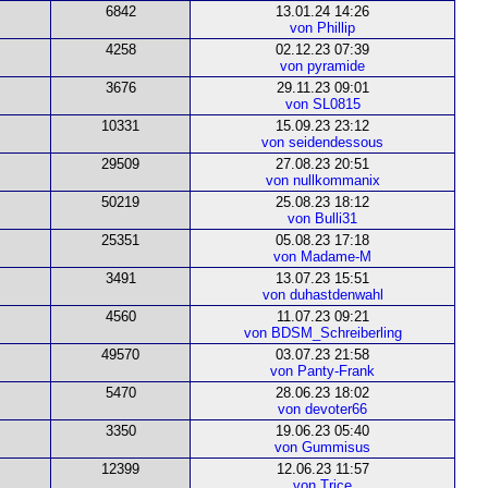
6842
13.01.24 14:26
von Phillip
4258
02.12.23 07:39
von pyramide
3676
29.11.23 09:01
von SL0815
10331
15.09.23 23:12
von seidendessous
29509
27.08.23 20:51
von nullkommanix
50219
25.08.23 18:12
von Bulli31
25351
05.08.23 17:18
von Madame-M
3491
13.07.23 15:51
von duhastdenwahl
4560
11.07.23 09:21
von BDSM_Schreiberling
49570
03.07.23 21:58
von Panty-Frank
5470
28.06.23 18:02
von devoter66
3350
19.06.23 05:40
von Gummisus
12399
12.06.23 11:57
von Trice