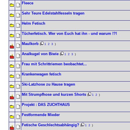
Fleece
Sehr Teure Edelstahlfesseln tragen
Helm Fetisch
Tücherfetisch. Wer von Euch hat ihn - und warum !?!
Maulkorb
(
1
2
3
)
Analkugel von Biwie
(
1
2
3
)
Frau mit Schrittriemen beobachtet...
Krankenwagen fetisch
Ski-Latzhose zu Hause tragen
Mit Strumpfhose und kurzen Shorts
(
1
2
)
Projekt : DAS ZUCHTHAUS
Festformende Mieder
Fetische Geschlechtsabhängig?
(
1
2
)