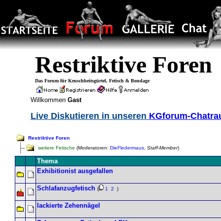
Restriktive Foren
Das Forum für Keuschheitsgürtel, Fetisch & Bondage
Willkommen
Gast
Live Diskutieren in unseren
KGforum-Chatr
Restriktive Foren
weitere Fetische
(Moderatoren:
DieFledermaus
,
Staff-Member
)
Thema
Exhibitionist ausgefallen
Schlafanzugfetisch
(
1
2
)
lackierte Zehennägel