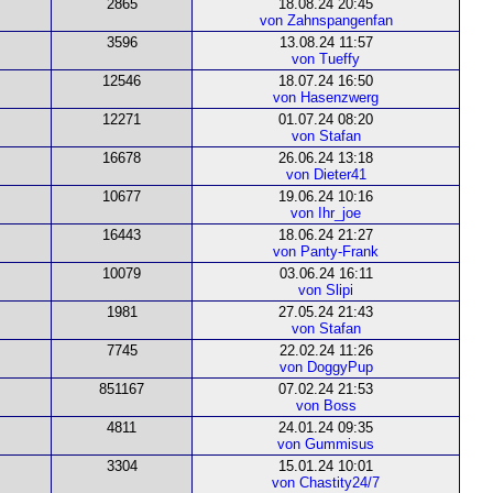
2865
18.08.24 20:45
von Zahnspangenfan
3596
13.08.24 11:57
von Tueffy
12546
18.07.24 16:50
von Hasenzwerg
12271
01.07.24 08:20
von Stafan
16678
26.06.24 13:18
von Dieter41
10677
19.06.24 10:16
von Ihr_joe
16443
18.06.24 21:27
von Panty-Frank
10079
03.06.24 16:11
von Slipi
1981
27.05.24 21:43
von Stafan
7745
22.02.24 11:26
von DoggyPup
851167
07.02.24 21:53
von Boss
4811
24.01.24 09:35
von Gummisus
3304
15.01.24 10:01
von Chastity24/7