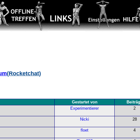
aum
(Rocketchat)
Gestartet von
Beiträ
Experimentierer
2
Nicki
28
floet
4