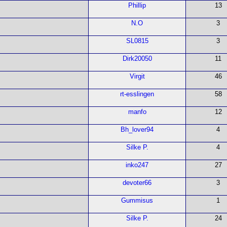
Phillip
13
N.O
3
SL0815
3
Dirk20050
11
Virgit
46
rt-esslingen
58
manfo
12
Bh_lover94
4
Silke P.
4
inko247
27
devoter66
3
Gummisus
1
Silke P.
24