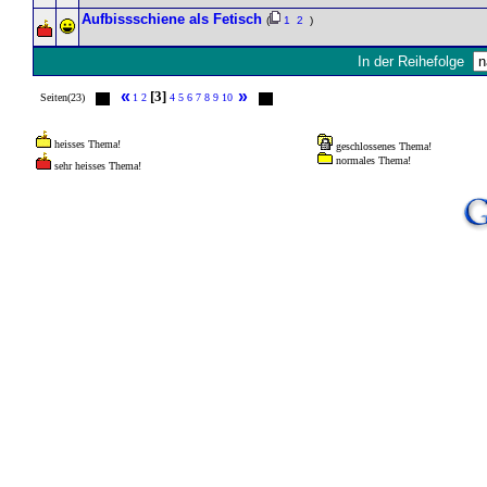
Aufbissschiene als Fetisch
(
1
2
)
In der Reihefolge
«
»
[3]
Seiten(23)
1
2
4
5
6
7
8
9
10
heisses Thema!
geschlossenes Thema!
normales Thema!
sehr heisses Thema!