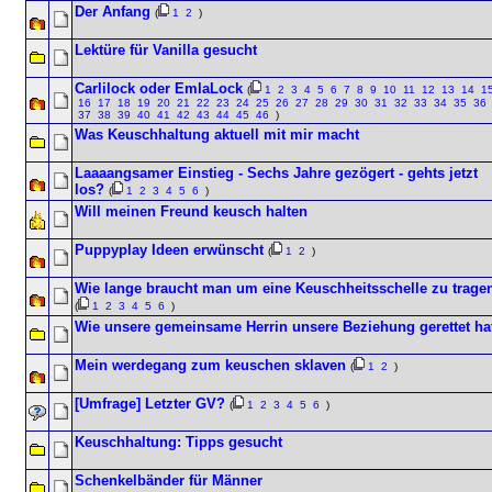
Der Anfang
(
1
2
)
Lektüre für Vanilla gesucht
Carlilock oder EmlaLock
(
1
2
3
4
5
6
7
8
9
10
11
12
13
14
1
16
17
18
19
20
21
22
23
24
25
26
27
28
29
30
31
32
33
34
35
36
37
38
39
40
41
42
43
44
45
46
)
Was Keuschhaltung aktuell mit mir macht
Laaaangsamer Einstieg - Sechs Jahre gezögert - gehts jetzt
los?
(
1
2
3
4
5
6
)
Will meinen Freund keusch halten
Puppyplay Ideen erwünscht
(
1
2
)
Wie lange braucht man um eine Keuschheitsschelle zu trage
(
1
2
3
4
5
6
)
Wie unsere gemeinsame Herrin unsere Beziehung gerettet ha
Mein werdegang zum keuschen sklaven
(
1
2
)
[Umfrage] Letzter GV?
(
1
2
3
4
5
6
)
Keuschhaltung: Tipps gesucht
Schenkelbänder für Männer