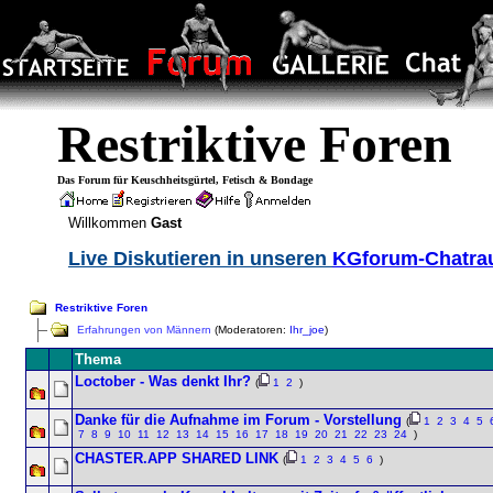
Restriktive Foren
Das Forum für Keuschheitsgürtel, Fetisch & Bondage
Willkommen
Gast
Live Diskutieren in unseren
KGforum-Chatr
Restriktive Foren
Erfahrungen von Männern
(Moderatoren:
Ihr_joe
)
Thema
Loctober - Was denkt Ihr?
(
1
2
)
Danke für die Aufnahme im Forum - Vorstellung
(
1
2
3
4
5
7
8
9
10
11
12
13
14
15
16
17
18
19
20
21
22
23
24
)
CHASTER.APP SHARED LINK
(
1
2
3
4
5
6
)