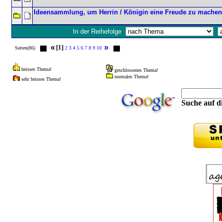
Ideensammlung, um Herrin / Königin eine Freude zu machen
In der Reihefolge
«
»
[1]
Seiten(86)
2
3
4
5
6
7
8
9
10
heisses Thema!
geschlossenes Thema!
normales Thema!
sehr heisses Thema!
Suche auf di