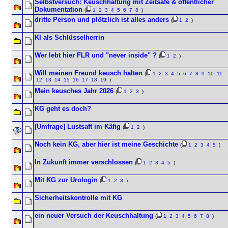
Selbstversuch: Keuschhaltung mit Zeitsafe & öffentlicher
Dokumentation
(
1
2
3
4
5
6
7
8
)
dritte Person und plötzlich ist alles anders
(
1
2
)
KI als Schlüsselherrin
Wer lebt hier FLR und "never inside" ?
(
1
2
)
Will meinen Freund keusch halten
(
1
2
3
4
5
6
7
8
9
10
11
12
13
14
15
16
17
18
19
)
Mein keusches Jahr 2026
(
1
2
3
)
KG geht es doch?
[Umfrage] Lustsaft im Käfig
(
1
2
)
Noch kein KG, aber hier ist meine Geschichte
(
1
2
3
4
5
)
In Zukunft immer verschlossen
(
1
2
3
4
5
)
Mit KG zur Urologin
(
1
2
3
)
Sicherheitskontrolle mit KG
ein neuer Versuch der Keuschhaltung
(
1
2
3
4
5
6
7
8
)