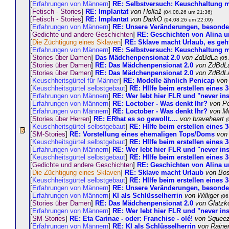
[
Erfahrungen von Männern
]
RE: Selbstversuch: Keuschhaltung mi
[
Fetisch - Stories
]
RE: Implantat
von Holla1
(04.08.26 um 21:36)
[
Fetisch - Stories
]
RE: Implantat
von DarkO
(04.08.26 um 22:09)
[
Erfahrungen von Männern
]
RE: Unsere Veränderungen, besonders
[
Gedichte und andere Geschichten
]
RE: Geschichten von Alina u
[
Die Züchtigung eines Sklaven
]
RE: Sklave macht Urlaub, es geht
[
Erfahrungen von Männern
]
RE: Selbstversuch: Keuschhaltung mi
[
Stories über Damen
]
Das Mädchenpensionat 2.0
von ZdBdLa
(05
[
Stories über Damen
]
RE: Das Mädchenpensionat 2.0
von ZdBd
[
Stories über Damen
]
RE: Das Mädchenpensionat 2.0
von ZdBd
[
Keuschheitsgürtel für Männer
]
RE: Modelle ähnlich Penicap
von
[
Keuschheitsgürtel selbstgebaut
]
RE: HIlfe beim erstellen eines
[
Erfahrungen von Männern
]
RE: Wer lebt hier FLR und "never ins
[
Erfahrungen von Männern
]
RE: Loctober - Was denkt Ihr?
von P
[
Erfahrungen von Männern
]
RE: Loctober - Was denkt Ihr?
von M
[
Stories über Herren
]
RE: ERhat es so gewollt....
von braveheart
(
[
Keuschheitsgürtel selbstgebaut
]
RE: HIlfe beim erstellen eines
[
SM-Stories
]
RE: Vorstellung eines ehemaligen Tops/Doms
von
[
Keuschheitsgürtel selbstgebaut
]
RE: HIlfe beim erstellen eines
[
Erfahrungen von Männern
]
RE: Wer lebt hier FLR und "never ins
[
Keuschheitsgürtel selbstgebaut
]
RE: HIlfe beim erstellen eines
[
Gedichte und andere Geschichten
]
RE: Geschichten von Alina u
[
Die Züchtigung eines Sklaven
]
RE: Sklave macht Urlaub
von Bo
[
Keuschheitsgürtel selbstgebaut
]
RE: HIlfe beim erstellen eines
[
Erfahrungen von Männern
]
RE: Unsere Veränderungen, besonders
[
Erfahrungen von Männern
]
KI als Schlüsselherrin
von Williger
(06
[
Stories über Damen
]
RE: Das Mädchenpensionat 2.0
von Glatzk
[
Erfahrungen von Männern
]
RE: Wer lebt hier FLR und "never ins
[
SM-Stories
]
RE: Eta Carinae - oder: Franchise - olé!
von Squee
[
Erfahrungen von Männern
]
RE: KI als Schlüsselherrin
von Raine