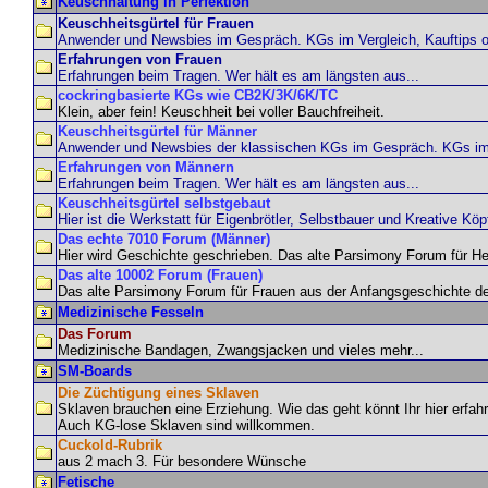
Keuschhaltung in Perfektion
Keuschheitsgürtel für Frauen
Anwender und Newsbies im Gespräch. KGs im Vergleich, Kauftips o
Erfahrungen von Frauen
Erfahrungen beim Tragen. Wer hält es am längsten aus...
cockringbasierte KGs wie CB2K/3K/6K/TC
Klein, aber fein! Keuschheit bei voller Bauchfreiheit.
Keuschheitsgürtel für Männer
Anwender und Newsbies der klassischen KGs im Gespräch. KGs im V
Erfahrungen von Männern
Erfahrungen beim Tragen. Wer hält es am längsten aus...
Keuschheitsgürtel selbstgebaut
Hier ist die Werkstatt für Eigenbrötler, Selbstbauer und Kreative Kö
Das echte 7010 Forum (Männer)
Hier wird Geschichte geschrieben. Das alte Parsimony Forum für 
Das alte 10002 Forum (Frauen)
Das alte Parsimony Forum für Frauen aus der Anfangsgeschichte de
Medizinische Fesseln
Das Forum
Medizinische Bandagen, Zwangsjacken und vieles mehr...
SM-Boards
Die Züchtigung eines Sklaven
Sklaven brauchen eine Erziehung. Wie das geht könnt Ihr hier erfah
Auch KG-lose Sklaven sind willkommen.
Cuckold-Rubrik
aus 2 mach 3. Für besondere Wünsche
Fetische