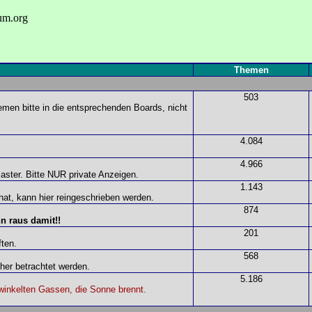
um.org
Themen
503
men bitte in die entsprechenden Boards, nicht
4.084
4.966
aster. Bitte NUR private Anzeigen.
1.143
hat, kann hier reingeschrieben werden.
874
n raus damit!!
201
ften.
568
her betrachtet werden.
5.186
rwinkelten Gassen, die Sonne brennt.