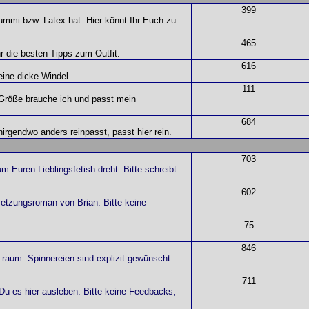
399
ummi bzw. Latex hat. Hier könnt Ihr Euch zu
465
die besten Tipps zum Outfit.
616
eine dicke Windel.
111
 Größe brauche ich und passt mein
684
irgendwo anders reinpasst, passt hier rein.
703
m Euren Lieblingsfetish dreht. Bitte schreibt
602
setzungsroman von Brian. Bitte keine
75
846
aum. Spinnereien sind explizit gewünscht.
711
Du es hier ausleben. Bitte keine Feedbacks,