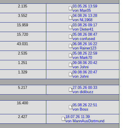
2.135
03.05.26 13:59
von Max05
3.552
04.08.26 13:28
von NL1968
15.959
03.08.26 09:17
von Dieter41
15.720
05.08.26 08:47
von confused
43.031
06.08.26 16:22
von Rainer123
2.535
05.08.26 22:59
von Mark70
1.251
09.08.06 20:42
von Johni
1.329
09.08.06 20:47
von Johni
5.217
27.05.26 00:33
von didibuzz
16.400
05.08.26 22:51
von Boss
2.427
18.07.26 11:39
von MannAusDortmund