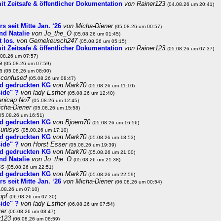
t Zeitsafe & öffentlicher Dokumentation
von Rainer123
(04.08.26 um 20:41)
 seit Mitte Jan. ‘26
von Micha-Diener
(05.08.26 um 00:57)
nd Natalie
von Jo_the_O
(05.08.26 um 01:45)
 los.
von Gernekeusch247
(05.08.26 um 05:15)
t Zeitsafe & öffentlicher Dokumentation
von Rainer123
(05.08.26 um 07:37)
.08.26 um 07:57)
La
(05.08.26 um 07:59)
La
(05.08.26 um 08:00)
 confused
(05.08.26 um 08:47)
 3d gedruckten KG
von Mark70
(05.08.26 um 11:10)
ide" ?
von lady Esther
(05.08.26 um 12:40)
enicap No7
(05.08.26 um 12:45)
icha-Diener
(05.08.26 um 15:58)
05.08.26 um 16:51)
 3d gedruckten KG
von Bjoern70
(05.08.26 um 16:56)
 unisys
(05.08.26 um 17:10)
 3d gedruckten KG
von Mark70
(05.08.26 um 18:53)
ide" ?
von Horst Esser
(05.08.26 um 19:39)
 3d gedruckten KG
von Mark70
(05.08.26 um 21:00)
nd Natalie
von Jo_the_O
(05.08.26 um 21:38)
ss
(05.08.26 um 22:51)
 3d gedruckten KG
von Mark70
(05.08.26 um 22:59)
 seit Mitte Jan. ‘26
von Micha-Diener
(06.08.26 um 00:54)
.08.26 um 07:10)
opf
(06.08.26 um 07:30)
ide" ?
von lady Esther
(06.08.26 um 07:54)
zer
(06.08.26 um 08:47)
r123
(06.08.26 um 08:59)