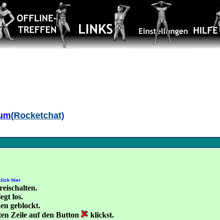
aum
(Rocketchat)
klick hier
reischalten.
gt los.
en geblockt.
zten Zeile auf den Button
klickst.