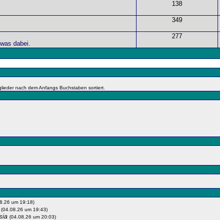
138
349
277
twas dabei.
itglieder nach dem Anfangs Buchstaben sortiert.
8.26 um 19:18)
n
(04.08.26 um 19:43)
sia
(04.08.26 um 20:03)