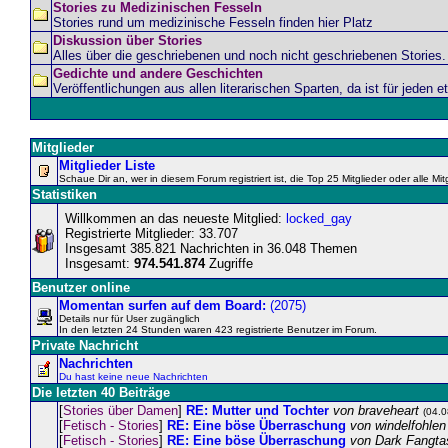
Stories zu Medizinischen Fesseln
Stories rund um medizinische Fesseln finden hier Platz
Diskussion über Stories
Alles über die geschriebenen und noch nicht geschriebenen Stories.
Gedichte und andere Geschichten
Veröffentlichungen aus allen literarischen Sparten, da ist für jeden e
Mitglieder
Mitglieder Liste
Schaue Dir an, wer in diesem Forum registriert ist, die Top 25 Mitglieder oder alle M
Statistiken
Willkommen an das neueste Mitglied:
locked_gay
Registrierte Mitglieder: 33.707
Insgesamt 385.821 Nachrichten in 36.048 Themen
Insgesamt:
974.541.874
Zugriffe
Benutzer online
Momentan surfen auf dem Board:
(2075)
Details nur für User zugänglich
In den letzten 24 Stunden waren 423 registrierte Benutzer im Forum.
Private Nachricht
Nachrichten
Du hast keine neue Nachrichten
Die letzten 40 Beiträge
[
Stories über Damen
]
RE: Mutter und Tochter
von braveheart
(04.0
[
Fetisch - Stories
]
RE: Eine böse Überraschung
von windelfohle
[
Fetisch - Stories
]
RE: Eine böse Überraschung
von Dark Fangta