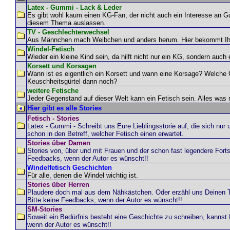
Latex - Gummi - Lack & Leder
Es gibt wohl kaum einen KG-Fan, der nicht auch ein Interesse an G
diesem Thema auslassen.
TV - Geschlechterwechsel
Aus Männchen mach Weibchen und anders herum. Hier bekommt Ihr 
Windel-Fetisch
Wieder ein kleine Kind sein, da hilft nicht nur ein KG, sondern auch 
Korsett und Korsagen
Wann ist es eigentlich ein Korsett und wann eine Korsage? Welche
Keuschheitsgürtel dann noch?
weitere Fetische
Jeder Gegenstand auf dieser Welt kann ein Fetisch sein. Alles was n
Hier gibt es alle Stories
Fetisch - Stories
Latex - Gummi - Schreibt uns Eure Lieblingsstorie auf, die sich nur u
schon in den Betreff, welcher Fetisch einen erwartet.
Stories über Damen
Stories von, über und mit Frauen und der schon fast legendere Fort
Feedbacks, wenn der Autor es wünscht!!
Windelfetisch Geschichten
Für alle, denen die Windel wichtig ist.
Stories über Herren
Plaudere doch mal aus dem Nähkästchen. Oder erzähl uns Deinen Tr
Bitte keine Feedbacks, wenn der Autor es wünscht!!
SM-Stories
Soweit ein Bedürfnis besteht eine Geschichte zu schreiben, kannst 
wenn der Autor es wünscht!!