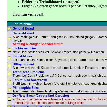
Fehler ins Technikboard eintragen!!
Fragen & Sorgen gehen notfalls per Mail at
info@kgfor
Und nun viel Spaß.
Forum Name
General Board
General-Board
Alles wichtige zum Forum. Neuigkeiten und Ankündigungen. Fachthe
hierein.
Achtung wichtiger Spendenaufruf
Ich bin neu hier
Neue User stellen sich vor. Newbie-Fragen sind gerne willkommen.
Kontakt-Ecke
Ich suche einen Diener, einen Keyholder, einen Partner oder einen M
Offtopic-Board
Alles, was nicht mit Keuschheit oder medizinischen Fesseln zu tun 
Technische Probleme
Treten bei Euch Probleme auf ? Sei es technisch oder inhaltlich
dan
Forum- und Usertreffen
Trefft Euch im wahren Leben. Vielleicht entstehen neue Freundscha
Philosophie-Ecke
Alle Themen der Keuschhaltung können hier mal etwas philosophisc
Der Rote Basar (Gebote Und Gesuche)
südliches Flair, seidenverschleierte Frauen schleichen durch die ve
Freundliche Leute bieten verführerische Dinge preis...