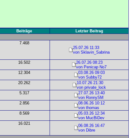
Beiträge
Letzter Beitrag
7.468
25.07.26 11:33
von Sklavin_Sabrina
16.502
26.07.26 08:23
von Penicap No7
12.304
03.08.26 09:03
von Subby72
20.262
10.07.26 21:30
von private_lock
5.317
27.07.26 13:40
von RonnySM
2.856
08.06.26 10:12
von thomas
8.569
05.03.26 12:34
von MucBiDev
16.021
06.08.26 16:47
von Dibre