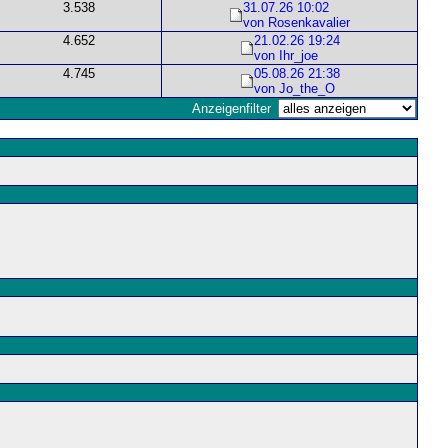
3.538
31.07.26 10:02
von Rosenkavalier
4.652
21.02.26 19:24
von Ihr_joe
4.745
05.08.26 21:38
von Jo_the_O
Anzeigenfilter