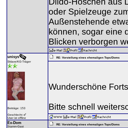
Dildo-Höschen aus L
oder Spielzeuge zum
Außenstehende etwa
können, sogar eine 
Blicken verborgen w
unisys
RE: Vorstellung eines ehemaligen Tops/Doms
Sklave/KG-Träger
Wunderschöne Forts
Bitte schnell weiters
Beiträge: 153
Geschlecht:
User ist offline
Ex-Dom
RE: Vorstellung eines ehemaligen Tops/Doms
Stamm-Gast