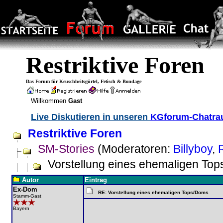
Restriktive Foren
Das Forum für Keuschheitsgürtel, Fetisch & Bondage
Willkommen
Gast
Live Diskutieren in unseren
KGforum-Chatr
Restriktive Foren
SM-Stories
(Moderatoren:
Billyboy
,
Vorstellung eines ehemaligen To
Autor
Eintrag
Ex-Dom
RE: Vorstellung eines ehemaligen Tops/Doms
Stamm-Gast
Bayern