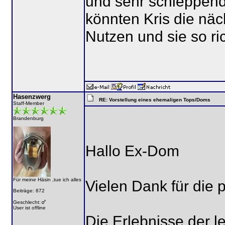
und sehr schleppend
könnten Kris die näc
Nutzen und sie so ri
Hasenzwerg
RE: Vorstellung eines ehemaligen Tops/Doms
Staff-Member
Brandenburg
Hallo Ex-Dom
Für meine Häsin ,tue ich alles
Vielen Dank für die 
Beiträge: 872
Geschlecht:
User ist offline
Die Erlebnisse der l