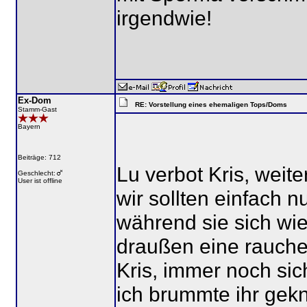
irgendwie!
Ex-Dom
RE: Vorstellung eines ehemaligen Tops/Doms
Stamm-Gast
Bayern
Beiträge: 712
Lu verbot Kris, wei
Geschlecht:
User ist offline
wir sollten einfach
während sie sich wi
draußen eine rauche
Kris, immer noch sic
ich brummte ihr gek