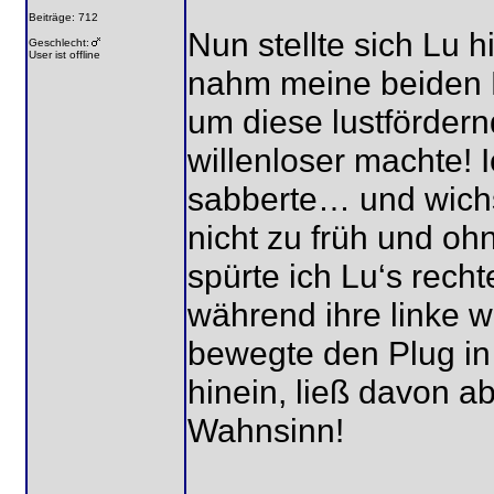
Beiträge: 712
Nun stellte sich Lu 
Geschlecht:
User ist offline
nahm meine beiden B
um diese lustfördern
willenloser machte! 
sabberte… und wichs
nicht zu früh und oh
spürte ich Lu‘s rec
während ihre linke w
bewegte den Plug in 
hinein, ließ davon a
Wahnsinn!