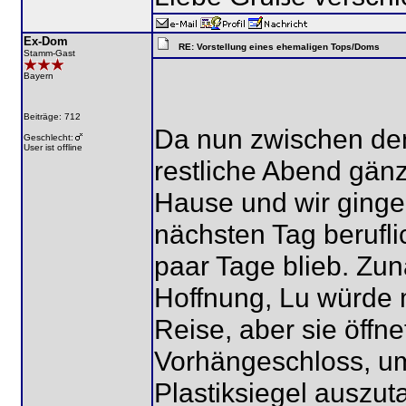
Ex-Dom
RE: Vorstellung eines ehemaligen Tops/Doms
Stamm-Gast
Bayern
Beiträge: 712
Da nun zwischen den 
Geschlecht:
User ist offline
restliche Abend gänz
Hause und wir gingen
nächsten Tag berufl
paar Tage blieb. Zun
Hoffnung, Lu würde 
Reise, aber sie öffn
Vorhängeschloss, u
Plastiksiegel auszut