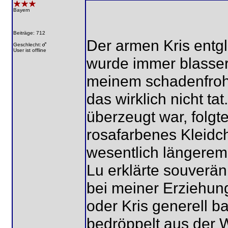
Bayern
Beiträge: 712
Der armen Kris entgl
Geschlecht:
User ist offline
wurde immer blasser.
meinem schadenfroh
das wirklich nicht ta
überzeugt war, folgt
rosafarbenes Kleidch
wesentlich längerem
Lu erklärte souverän
bei meiner Erziehu
oder Kris generell b
bedröppelt aus der 