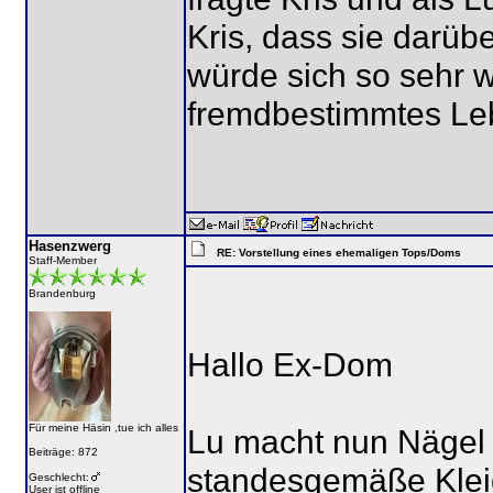
Kris, dass sie darü
würde sich so sehr 
fremdbestimmtes Leb
Hasenzwerg
RE: Vorstellung eines ehemaligen Tops/Doms
Staff-Member
Brandenburg
Hallo Ex-Dom
Für meine Häsin ,tue ich alles
Lu macht nun Nägel m
Beiträge: 872
standesgemäße Kleidu
Geschlecht:
User ist offline