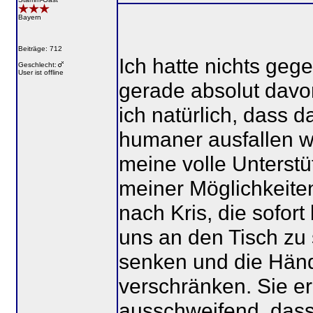
Bayern
Beiträge: 712
Ich hatte nichts geg
Geschlecht:
User ist offline
gerade absolut davon
ich natürlich, dass 
humaner ausfallen w
meine volle Unterst
meiner Möglichkeite
nach Kris, die sofort
uns an den Tisch zu 
senken und die Händ
verschränken. Sie er
ausschweifend, dass w