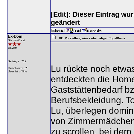
[Edit]: Dieser Eintrag w
geändert
Ex-Dom
RE: Vorstellung eines ehemaligen Tops/Doms
Stamm-Gast
Bayern
Beiträge: 712
Lu rückte noch etwa
Geschlecht:
User ist offline
entdeckten die Home
Gaststättenbedarf b
Berufsbekleidung. T
Lu, überlegen domina
von Zimmermädchen-
zu scrollen, bei dem 