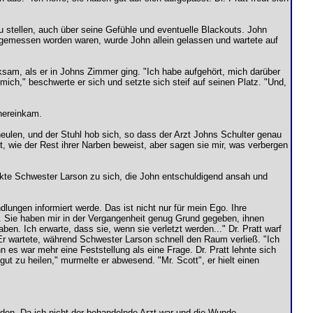
stellen, auch über seine Gefühle und eventuelle Blackouts. John
r gemessen worden waren, wurde John allein gelassen und wartete auf
sam, als er in Johns Zimmer ging. "Ich habe aufgehört, mich darüber
ch," beschwerte er sich und setzte sich steif auf seinen Platz. "Und,
 hereinkam.
eulen, und der Stuhl hob sich, so dass der Arzt Johns Schulter genau
tt, wie der Rest ihrer Narben beweist, aber sagen sie mir, was verbergen
inkte Schwester Larson zu sich, die John entschuldigend ansah und
dlungen informiert werde. Das ist nicht nur für mein Ego. Ihre
. Sie haben mir in der Vergangenheit genug Grund gegeben, ihnen
n. Ich erwarte, dass sie, wenn sie verletzt werden..." Dr. Pratt warf
 Er wartete, während Schwester Larson schnell den Raum verließ. "Ich
 es war mehr eine Feststellung als eine Frage. Dr. Pratt lehnte sich
t zu heilen," murmelte er abwesend. "Mr. Scott", er hielt einen
den. Da ich nicht der behandelnde Arzt war und die Wunde