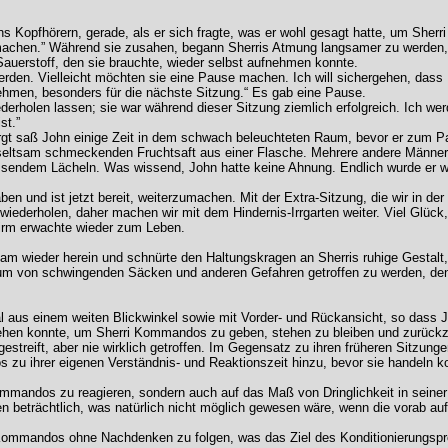
ns Kopfhörern, gerade, als er sich fragte, was er wohl gesagt hatte, um Sherr
itermachen.” Während sie zusahen, begann Sherris Atmung langsamer zu werden
n Sauerstoff, den sie brauchte, wieder selbst aufnehmen konnte.
rden. Vielleicht möchten sie eine Pause machen. Ich will sichergehen, dass Fr
ehmen, besonders für die nächste Sitzung.“ Es gab eine Pause.
 wiederholen lassen; sie war während dieser Sitzung ziemlich erfolgreich. Ich w
st.”
rgt saß John einige Zeit in dem schwach beleuchteten Raum, bevor er zum 
eltsam schmeckenden Fruchtsaft aus einer Flasche. Mehrere andere Männer 
sendem Lächeln. Was wissend, John hatte keine Ahnung. Endlich wurde er w
ben und ist jetzt bereit, weiterzumachen. Mit der Extra-Sitzung, die wir in der
u wiederholen, daher machen wir mit dem Hindernis-Irrgarten weiter. Viel Glück,
hirm erwachte wieder zum Leben.
kam wieder herein und schnürte den Haltungskragen an Sherris ruhige Gestal
 um von schwingenden Säcken und anderen Gefahren getroffen zu werden, den
l aus einem weiten Blickwinkel sowie mit Vorder- und Rückansicht, so dass
ehen konnte, um Sherri Kommandos zu geben, stehen zu bleiben und zurückz
estreift, aber nie wirklich getroffen. Im Gegensatz zu ihren früheren Sitzu
u ihrer eigenen Verständnis- und Reaktionszeit hinzu, bevor sie handeln k
e Kommandos zu reagieren, sondern auch auf das Maß von Dringlichkeit in se
onen beträchtlich, was natürlich nicht möglich gewesen wäre, wenn die vo
en Kommandos ohne Nachdenken zu folgen, was das Ziel des Konditionierungsp