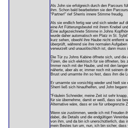
Als John sie erfolgreich durch den Parcours füh
ihm. Schon bald bearbeiteten sie den Parcours 
“Partner!” rief Sherris innere Stimme freudig.
Als sie endlich fertig war und sich wieder auf
eine Art Fütterungsbeutel mit ihrem Knebel un
Eine aufgezeichnete Stimme in Johns Kopfhörer
wurde daher automatisch ein Platz in St. Sybil’
kurz sehen, obwohl ihre Haube nicht entfernt w
überprüft, während sie ihre normalen Aufgaben e
verwurzelt und unauslöschlich ist, dann muss i
Die Tür zu Johns Kabine öffnete sich, und die
Türen, die sich elektrisch für sie öffneten, b
Immer noch mit der Haube, und mit den langen 
näherte, aber als er, immer noch mit seinem dra
Brust und umarmte ihn so fest, dass ihm die L
Er umarmte sie vorsichtig wieder und hielt sie 
Sherri ließ sich hinaufhelfen, und John begann
“Fräulein Schneider, meine Zeit ist sehr knapp,
für sie übernehme, damit er weiß, dass sie be
Alternative wäre, dass er sie für unbegrenzte Ze
Wenn sie zustimmen, werde ich mit Freuden i
dabei, die Details und die endgültigen Verein
von ihm, und da bin ich unerschütterlich, das 
mein Bestes tun um, nun, ich bin sicher, das