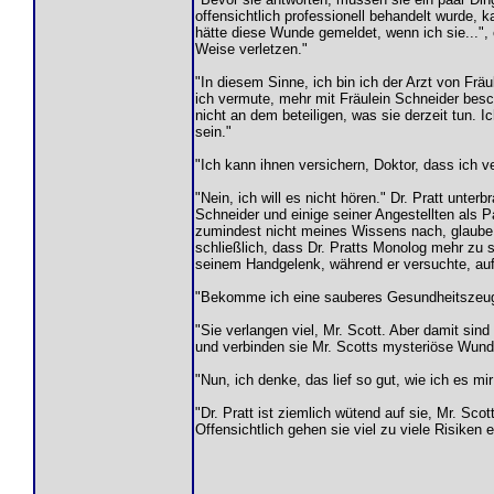
offensichtlich professionell behandelt wurde,
hätte diese Wunde gemeldet, wenn ich sie...",
Weise verletzen."
"In diesem Sinne, ich bin ich der Arzt von Fräu
ich vermute, mehr mit Fräulein Schneider besch
nicht an dem beteiligen, was sie derzeit tun. 
sein."
"Ich kann ihnen versichern, Doktor, dass ich ver
"Nein, ich will es nicht hören." Dr. Pratt unte
Schneider und einige seiner Angestellten als P
zumindest nicht meines Wissens nach, glaube i
schließlich, dass Dr. Pratts Monolog mehr zu 
seinem Handgelenk, während er versuchte, auf
"Bekomme ich eine sauberes Gesundheitszeugnis
"Sie verlangen viel, Mr. Scott. Aber damit sin
und verbinden sie Mr. Scotts mysteriöse Wunde.
"Nun, ich denke, das lief so gut, wie ich es m
"Dr. Pratt ist ziemlich wütend auf sie, Mr. Sco
Offensichtlich gehen sie viel zu viele Risiken e