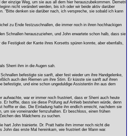
 und der einzige Weg, um sie aus all dem hier herauszubekommen. Demetri
ginn nicht verändert werden, bis ich oder wir beide aktiv darüber
len. “Bitte denken sie darüber nach, ich verspreche, sie sobald ich kann
öchel zu Ende festzuschnallen, die immer noch in ihren hochhackigen
 den Schnallen herauszuziehen, und John erwartete schon halb, dass sie
 die Festigkeit der Kante ihres Korsetts spüren konnte, aber ebenfalls,
ls Sherri ihm in die Augen sah.
 Schnallen befestigte sie sanft, aber fest wieder um ihre Handgelenke,
eßlich auch den Riemen um ihre Stirn. Er küsste sie sanft auf ihren
be befestigte, und eine schon ungeduldige Assistentin ihn aus dem
 er aufwachte, war er immer noch frustriert, dass er Sherri auch heute
e. Er hoffte, dass sie diese Prüfung auf Anhieb bestehen würde, denn
 hoffte er das. Die Einladung hatte ihn endlich erreicht, nachdem sie
n, um sie voneinander fernzuhalten. Er beschloss, einen frühen
m Zeichen des Mädchens zu suchen.
 hart John trainierte. Dr. Pratt hatte ihm immer noch nicht die
s John das erste Mal hereinkam, wie frustriert der Mann war.