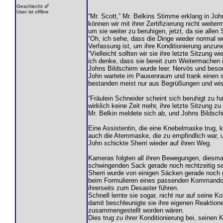
Geschlecht:
User ist offline
“Mr. Scott,” Mr. Belkins Stimme erklang in Joh
können wir mit ihrer Zertifizierung nicht we
um sie weiter zu beruhigen, jetzt, da sie alle
“Oh, ich sehe, dass die Dinge wieder normal we
Verfassung ist, um ihre Konditionierung anzun
“Vielleicht sollten wir sie ihre letzte Sitzung
ich denke, dass sie bereit zum Weitermachen i
Johns Bildschirm wurde leer. Nervös und beso
John wartete im Pausenraum und trank einen s
bestanden meist nur aus Begrüßungen und wis
“Fräulein Schneider scheint sich beruhigt zu ha
wirklich keine Zeit mehr, ihre letzte Sitzung z
Mr. Belkin meldete sich ab, und Johns Bildsc
Eine Assistentin, die eine Knebelmaske trug, 
auch die Atemmaske, die zu empfindlich war,
John schickte Sherri wieder auf ihren Weg.
Kameras folgten all ihren Bewegungen, diesma
schwingenden Sack gerade noch rechtzeitig s
Sherri wurde von einigen Säcken gerade noch g
beim Formulieren eines passenden Kommandos z
ihrerseits zum Desaster führen.
Schnell lernte sie sogar, nicht nur auf sein
damit beschleunigte sie ihre eigenen Reakti
zusammengestellt worden wären.
Dies trug zu ihrer Konditionierung bei, sein