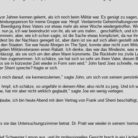
 vor Jahren kennen gelernt, als ich noch beim Militär war. Es genügt zu sage
erbindungsperson für meine Gruppe war. Hmpf. Verdammte Geheimhaltungsve
 Beerdigung ihres Vaters vor etwas mehr als einer Woche wiedergetroffen. Wie 
un ja, ich war beeindruckt von ihr, als wir uns trafen... geschäftlich, und i
ümmern, aber, wie ich schon sagte, ist die Sache etwas kompliziert, da nur
 bis der Nachlass geregelt ist, aber dann ist sie auf sich allein gestellt o
 den Staaten. Sie war heute Morgen im The Spot, konnte aber nicht zum Mittages
 geben Militärveteranen einen Rabatt. Ich denke, das war das Mindeste, was er 
chlässigt, als sie sich um den alten Mann kümmerte. Die Rückkehr ins zivile 
isschen zugenommen. Ich schätze, sie hat sich so sehr um ihren Vater, diesen
ass sie in kürzester Zeit wieder in Form sein wird." John fand Joes schnelle,
er Sherri spreche?
fragte er sich.
reue mich darauf, sie kennenzulernen," sagte John, um sich von seinem persön
h, hmpf, ich schätze, so ungefähr in deinem Alter, also nicht zu jung. Und ich w
e, hat mir aber nicht wirklich geglaubt," sagte Joe ein wenig verlegen.
glaube, ich bin heute Abend mit dem Vertrag von Frank und Sherri beschäfti
ls sie das Untersuchungszimmer betrat. Dr. Pratt war wieder in seinem 'nor
ief Schwester Larson aus, und ihr professionelles Gesicht brach in ein Lächeln