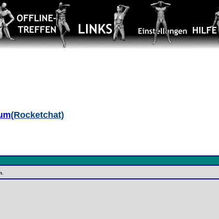
aum
(Rocketchat)
n.