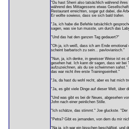
"Du hast Sherri also tatsächlich während ihre
während des Mittagessens etwas Gesellschaft br
Restaurant erreichten, sogar gut dabei, die Arb
Er wollte sowieso, dass sie sich bald trafen.
"Ja, ich habe die Befehle tatsächlich gesproch
sagen, was sie tun musste, um durch das Laby
"Und das hat den ganzen Tag gedauert?"
"Oh ja, ich weiß, dass ich am Ende emotional
scheint barbarisch zu sein... pavlovianisch."
"Nun, ja, ich denke, in gewisser Weise ist es d
gesehen hat. Ich kann dir sagen, dass wir bei 
aufzuzeichnen, als du sie schwimmen sahst." 
das war nicht ihre erste Trainingseinheit."
"Ja, da hast du wohl recht, aber es hat mich t
"Ja, es gibt viele Dinge auf dieser Welt, über 
"Und was gibt es bei dir Neues, abgesehen von 
John nach einer peinlichen Stille.
"Ich schätze, das stimmt." Joe gluckste. "Der 
"Petra? Gibt es jemanden, von dem du mir nich
"Na ja, ich war ein bisschen beschäftigt, und 