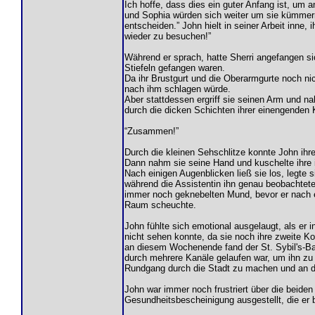
Ich hoffe, dass dies ein guter Anfang ist, um
und Sophia würden sich weiter um sie kümmern,
entscheiden.” John hielt in seiner Arbeit inne,
wieder zu besuchen!”
Während er sprach, hatte Sherri angefangen si
Stiefeln gefangen waren.
Da ihr Brustgurt und die Oberarmgurte noch ni
nach ihm schlagen würde.
Aber stattdessen ergriff sie seinen Arm und na
durch die dicken Schichten ihrer einengenden
“Zusammen!”
Durch die kleinen Sehschlitze konnte John ihr
Dann nahm sie seine Hand und kuschelte ihre
Nach einigen Augenblicken ließ sie los, legte 
während die Assistentin ihn genau beobachtete,
immer noch geknebelten Mund, bevor er nach ei
Raum scheuchte.
John fühlte sich emotional ausgelaugt, als er i
nicht sehen konnte, da sie noch ihre zweite K
an diesem Wochenende fand der St. Sybil's-Bal
durch mehrere Kanäle gelaufen war, um ihn zu f
Rundgang durch die Stadt zu machen und an d
John war immer noch frustriert über die beiden
Gesundheitsbescheinigung ausgestellt, die er 