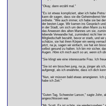
"Okay, dann erzähl mal."
"Es ist etwas kompliziert, aber ich habe Petra
kann dir sagen, dass sie die Geheimdienst-V
ordnete. "Wie auch immer, ich habe sie bei der
der besten Lage. Wir kamen ins Gespräch und, n
in der Stadt, um sich um den alten Mann zu k
das Anwesen des alten Mannes um sie, zumindest
lebende Verwandte hat, zumindest nicht hier in
Mitgliedschaft bezahlt, bevor er starb, und wir
schätze, sie hat ihren Körper ein wenig verna
jetzt, na ja, sagen wir einfach, sie hat ein b
selbst gesund zu halten. Ich bin mir sicher, d
Augen.
Höre ich mich auch so an, wenn ich üb
"Sie klingt wie eine interessante Frau. Ich f
"Sie ist ein bisschen jung, na ja, jünger als ic
aufgeregt, als ich erwähnte, dass ich dich kenn
"Nun, wir müssen bald etwas arrangieren. Ich 
habe ich Zeit."
"Guten Tag, Schwester Larson," sagte John, a
angeschlossen war.
"Mr. Scott. Es ist schön, sie wiederzusehen," r