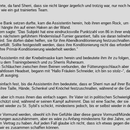
rte, da fand Sherri, dass sie nicht länger ärgerlich und trotzig war, nur noch 
wie ein gut trainiertes Team.
 die Bank setzen durfte, kam die Assistentin herein, hob ihren engen Rock, u
d hängte ihn auf einen Haken an der Wand.
n sagte: “Das Subjekt hat eine eindrucksvolle Punktzahl von 86 in ihrer endg
s nächstem geführtem Hindernislauf-Turnier garantiert, falls sie daran teilneh
ird. Sie dürfen dabei helfen, sie für ihre Abendkonditionierung festzuschnall
rfüllt. Sollte festgestellt werden, dass ihre Konditionierung nicht das erforde
hre Primär-Konditionierung wiederholt werden.”
 Assistentin mit der Knebelmaske kam herein und bedeutete ihm ihr zu folgen
is zu dem Trainingsbereich und zu Sherris Ruheraum.
Schläuchen zwischen ihren Beinen verbunden, der Fütterungsschlauch aber mitt
htlosen Headset, begann mit “Hallo Fräulein Schneider, ich bin so stolz–“, da
uft ausging.
einfach fest, bis die Assistentin ihm bedeutete, dass er Sherri nun auf ihrer
 ihre Taille, Hände, Schenkel und Knöchel festzuschnallen, während er die Gel
 aber ich muss ihnen das einfach sagen. Ihr Vater ist in politischen Schwierig
schützt sind, während er seinen Kampf aufnimmt. Das ist eine Sache, der sie
it wieder zu St. Sybil’s schickt, mindestens jedoch, bis er selbst wieder in de
hr Vormund werden, obwohl ich ihre Gefühle über diese ganze Vormund/Münd
barungen auszuhämmern, aber es wäre zu Anfang mindestens für drei Jahre, un
im Vertrag zu haben. Auf jeden Fall glaube ich nicht, dass ich etwas gegen di
s wir es zusammen schaffen können.