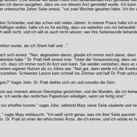
 kann ich davon ausgehen, dass sie von diesem Arzt gemeldet wurde. Ich kann 
 er untersuchte Johns Seite erneut, "vor zwei Wochen gesehen hätte. Ich bin 
lein Schneider, und das schon seit vielen Jahren. In meiner Praxis halte ich 
äftigen wollen, halte ich es für wichtig, dass sie weiterhin von mir behandel
Ich weiß nicht, und ich will es auch nicht wissen, wer ihre Seitenwunde behand
letzt wurde, als ich Sherri half und..."
rbrach sich erneut. "Nun, abgesehen davon, glaube ich immer noch daran, dass 
atienten habe." Dr. Pratt hielt erneut inne. "Unter der Voraussetzung, dass s
ch, dass ich immer noch ihr Arzt sein kann. Sie werden verstehen, dass es da
seinem eigenen Nutzen als zu Johns war. "Nun gut, dann werde ich die Kranke
zustehen. Schwester Larson kam schnell ins Zimmer und half Dr. Pratt aufzu
?" fragte John. Dr. Pratt drehte sich um und runzelte die Stirn.
d sie aus meinem aktiven Dienstplan gestrichen, und die Wunden, die ich behan
 Ich werde den restlichen Papierkram erledigen, wenn sie fertig sind."
ir nur erhoffen konnte," sagte John, während Mary seine Seite säuberte und ve
tt," sagte Mary enttäuscht. "Ich weiß nicht genau, was mit ihrer Seite passier
in. Dr. Pratt ist einer der ethischsten Ärzte, die ich kenne, und ich würde es h