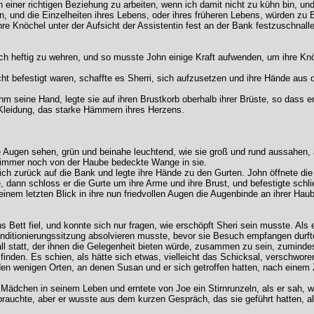
 an einer richtigen Beziehung zu arbeiten, wenn ich damit nicht zu kühn bin,
 und die Einzelheiten ihres Lebens, oder ihres früheren Lebens, würden zu Be
 ihre Knöchel unter der Aufsicht der Assistentin fest an der Bank festzuschnal
ch heftig zu wehren, und so musste John einige Kraft aufwenden, um ihre Kn
cht befestigt waren, schaffte es Sherri, sich aufzusetzen und ihre Hände aus
hm seine Hand, legte sie auf ihren Brustkorb oberhalb ihrer Brüste, so dass er
 Kleidung, das starke Hämmern ihres Herzens.
e Augen sehen, grün und beinahe leuchtend, wie sie groß und rund aussahen, a
 immer noch von der Haube bedeckte Wange in sie.
sich zurück auf die Bank und legte ihre Hände zu den Gurten. John öffnete die
 dann schloss er die Gurte um ihre Arme und ihre Brust, und befestigte schli
nem letzten Blick in ihre nun friedvollen Augen die Augenbinde an ihrer Hau
ns Bett fiel, und konnte sich nur fragen, wie erschöpft Sheri sein musste. Als
onditionierungssitzung absolvieren musste, bevor sie Besuch empfangen durft
l statt, der ihnen die Gelegenheit bieten würde, zusammen zu sein, zumindest
inden. Es schien, als hätte sich etwas, vielleicht das Schicksal, verschwore
en wenigen Orten, an denen Susan und er sich getroffen hatten, nach eine
 Mädchen in seinem Leben und erntete von Joe ein Stirnrunzeln, als er sah, wie
brauchte, aber er wusste aus dem kurzen Gespräch, das sie geführt hatten, al