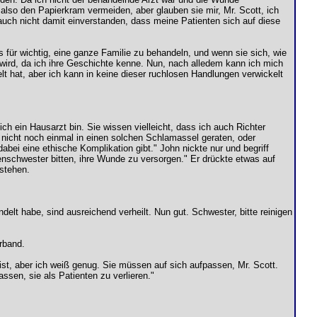
also den Papierkram vermeiden, aber glauben sie mir, Mr. Scott, ich
auch nicht damit einverstanden, dass meine Patienten sich auf diese
es für wichtig, eine ganze Familie zu behandeln, und wenn sie sich, wie
t wird, da ich ihre Geschichte kenne. Nun, nach alledem kann ich mich
elt hat, aber ich kann in keine dieser ruchlosen Handlungen verwickelt
ich ein Hausarzt bin. Sie wissen vielleicht, dass ich auch Richter
ie nicht noch einmal in einen solchen Schlamassel geraten, oder
bei eine ethische Komplikation gibt." John nickte nur und begriff
nschwester bitten, ihre Wunde zu versorgen." Er drückte etwas auf
stehen.
delt habe, sind ausreichend verheilt. Nun gut. Schwester, bitte reinigen
rband.
t ist, aber ich weiß genug. Sie müssen auf sich aufpassen, Mr. Scott.
assen, sie als Patienten zu verlieren."