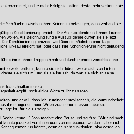
hochkonzentriert, und je mehr Erfolg sie hatten, desto mehr vertraute sie
m die Schläuche zwischen ihren Beinen zu befestigen, dann verband sie
ültigen Konditionierung erreicht. Der Auszubildende und ihrem Trainer
men wollen. Als Belohnung für die Auszubildende dürfen sie sie jetzt
en. Der Konditionierungsprozess wird über die nächsten paar Tage
rliche Niveau erreicht hat, oder dass ihre Konditionierung nicht genügend
, führte ihn mehrere Treppen hinab und durch mehrere verschlossene
lerweile entfernt, konnte sie nicht hören, wie er sich von hinten
 drehte sie sich um, und als sie ihn sah, da warf sie sich an seine
 Bank festschnallen müsse.
egenheit ergriff, noch einige Worte zu ihr zu sagen.
keiten, und er will, dass ich, zumindest provisorisch, die Vormundschaft
 aus ihrem eigenen freien Willen zustimmen müssen, aber die
r Lage ist, für sie zu sorgen.
el-Sache kenne…” John machte eine Pause und seufzte. “Wir sind noch
d könnte jederzeit von ihnen oder von mir beendet werden – aber nicht
e Konsequenzen tun könnte, wenn es nicht funktioniert, also werde ich