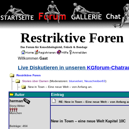
Restriktive Foren
Das Forum für Keuschheitsgürtel, Fetisch & Bondage
Willkommen
Gast
Live Diskutieren in unseren
KGforum-Chatr
Restriktive Foren
Stories über Damen
(Moderatoren:
bluevelvet
,
Neuschreiber63
)
New in Town – Eine neue Welt – von Anfang an.
Autor
Eintrag
herman
RE: New in Town – Eine neue Welt – von Anfang a
Story-Writer
München
New in Town – eine neue Welt Kapitel 10C
Beiträge: 464