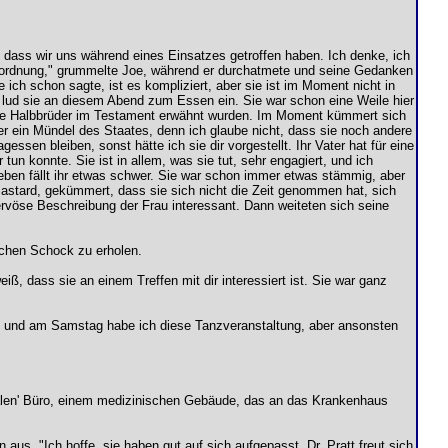
n, dass wir uns während eines Einsatzes getroffen haben. Ich denke, ich
rordnung," grummelte Joe, während er durchatmete und seine Gedanken
ich schon sagte, ist es kompliziert, aber sie ist im Moment nicht in
ch lud sie an diesem Abend zum Essen ein. Sie war schon eine Weile hier
 ihre Halbbrüder im Testament erwähnt wurden. Im Moment kümmert sich
der ein Mündel des Staates, denn ich glaube nicht, dass sie noch andere
sen bleiben, sonst hätte ich sie dir vorgestellt. Ihr Vater hat für eine
tun konnte. Sie ist in allem, was sie tut, sehr engagiert, und ich
Leben fällt ihr etwas schwer. Sie war schon immer etwas stämmig, aber
 Bastard, gekümmert, dass sie sich nicht die Zeit genommen hat, sich
 nervöse Beschreibung der Frau interessant. Dann weiteten sich seine
lichen Schock zu erholen.
eiß, dass sie an einem Treffen mit dir interessiert ist. Sie war ganz
gt, und am Samstag habe ich diese Tanzveranstaltung, aber ansonsten
malen' Büro, einem medizinischen Gebäude, das an das Krankenhaus
 aus. "Ich hoffe, sie haben gut auf sich aufgepasst. Dr. Pratt freut sich