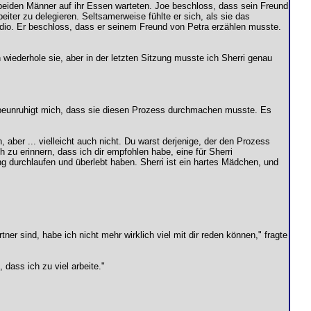
 beiden Männer auf ihr Essen warteten. Joe beschloss, dass sein Freund
iter zu delegieren. Seltsamerweise fühlte er sich, als sie das
sstudio. Er beschloss, dass er seinem Freund von Petra erzählen musste.
wiederhole sie, aber in der letzten Sitzung musste ich Sherri genau
s beunruhigt mich, dass sie diesen Prozess durchmachen musste. Es
 aber ... vielleicht auch nicht. Du warst derjenige, der den Prozess
 zu erinnern, dass ich dir empfohlen habe, eine für Sherri
 durchlaufen und überlebt haben. Sherri ist ein hartes Mädchen, und
r sind, habe ich nicht mehr wirklich viel mit dir reden können," fragte
dass ich zu viel arbeite."