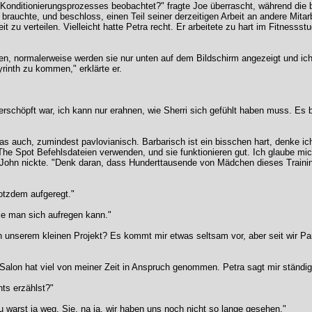
s Konditionierungsprozesses beobachtet?" fragte Joe überrascht, während die
auchte, und beschloss, einen Teil seiner derzeitigen Arbeit an andere Mitarbe
eit zu verteilen. Vielleicht hatte Petra recht. Er arbeitete zu hart im Fitnes
en, normalerweise werden sie nur unten auf dem Bildschirm angezeigt und ich 
rinth zu kommen," erklärte er.
 erschöpft war, ich kann nur erahnen, wie Sherri sich gefühlt haben muss. E
as auch, zumindest pavlovianisch. Barbarisch ist ein bisschen hart, denke ich,
The Spot Befehlsdateien verwenden, und sie funktionieren gut. Ich glaube mich
John nickte. "Denk daran, dass Hunderttausende von Mädchen dieses Training
rotzdem aufgeregt."
die man sich aufregen kann."
unserem kleinen Projekt? Es kommt mir etwas seltsam vor, aber seit wir Partne
Salon hat viel von meiner Zeit in Anspruch genommen. Petra sagt mir ständig, 
ts erzählst?"
du warst ja weg. Sie, na ja, wir haben uns noch nicht so lange gesehen."