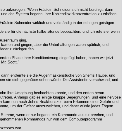
i so aufzuregen. “Wenn Fräulein Schneider sich nicht beruhigt, dann
, und das System begann, ihre Kohlendioxidkonzentration zu erhöhen,
äulein Schneider wirklich und vollständig in der richtigen geistigen
erde sie für die nächste halbe Stunde beobachten, und ich rufe sie, wenn
Pausenraum ging.
kamen und gingen, aber die Unterhaltungen waren spärlich, und
ieder zurückgerufen.
 ersten Phase ihrer Konditionierung eingefügt haben, haben wir jetzt
 Mr. Scott.”
t, dann entfernte sie die Augenmaskenstücke von Sherris Haube, und
en sie sich gegenüber sehen würde. Die Assistentin verschwand, und
 John ihre Umgebung beobachten konnte, und den ersten heran
utreten. Anfangs gab es einige knappe Begegnungen, und eine nervöse
ngen kam nun noch Johns Reaktionszeit beim Erkennen einer Gefahr und
onnte, um der Gefahr auszuweichen, und daher würde jedes Zögern
iner Stimme, wenn er nur begann, ein Kommando auszusprechen, und
rab aufgenommenen Kommandos nur von dem Computerprogramm
rozesses war.