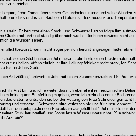
iste zu streichen."
on begann, John Fragen über seinen Gesundheitszustand und seine Wunden zu 
 hoffte er, dass er das tat. Nachdem Blutdruck, Herzfrequenz und Temperatu
n zu sein. Er benutzte einen Stock, und Schwester Larson folgte ihm aufmerk
 Glucke aufführt und ständig über mich wacht. Die hören sowieso nicht auf mi
e mich die Wunden sehen.“
n er pflichtbewusst, wenn nicht sogar peinlich berührt angezogen hatte, als er
 schob seinen Stuhl näher an John heran. John hörte einen Elektromotor aufh
 gut zu heilen, offensichtlich ist ihre Heilungsfähigkeit recht stark, Mr. Sco
 zu fest in Johns Seite.
lischen Aktivitäten," antwortete John mit einem Zusammenzucken. Dr. Pratt w
 ich ihr Arzt bin, und ich erwarte, dass ich über alle ihre medizinischen Behan
 ihnen keine guten Empfehlungen geben, wenn ich nicht das ganze Bild kenne
n des ersten Stunts, den sie bei der Rettung von Frau Schneider gemacht habe
ortrag und erstarrte. "Schwester, bitte verlassen sie uns für einen Moment."
elt hat, den entsprechenden Papierkram ausgefüllt hat." John nickte nur, denn
seinen Stuhl herunterließ und Johns letzte Wunde untersuchte. "Sie scheint gu
ihr Arzt bin?"
nge wissen. Eine Wunde wie diese muss vom behandelnden Arzt gemeldet wer