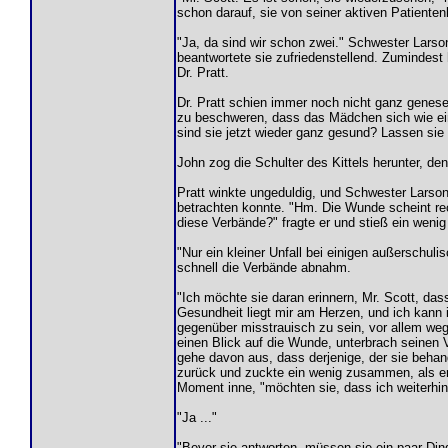
schon darauf, sie von seiner aktiven Patientenl
"Ja, da sind wir schon zwei." Schwester Lars
beantwortete sie zufriedenstellend. Zumindest
Dr. Pratt.
Dr. Pratt schien immer noch nicht ganz genese
zu beschweren, dass das Mädchen sich wie eine
sind sie jetzt wieder ganz gesund? Lassen si
John zog die Schulter des Kittels herunter, de
Pratt winkte ungeduldig, und Schwester Larson
betrachten konnte. "Hm. Die Wunde scheint recht
diese Verbände?" fragte er und stieß ein wenig
"Nur ein kleiner Unfall bei einigen außerschu
schnell die Verbände abnahm.
"Ich möchte sie daran erinnern, Mr. Scott, dass
Gesundheit liegt mir am Herzen, und ich kann
gegenüber misstrauisch zu sein, vor allem wege
einen Blick auf die Wunde, unterbrach seinen V
gehe davon aus, dass derjenige, der sie behand
zurück und zuckte ein wenig zusammen, als er 
Moment inne, "möchten sie, dass ich weiterhin 
"Ja ..."
"Bevor sie antworten, müssen sie ein paar Di