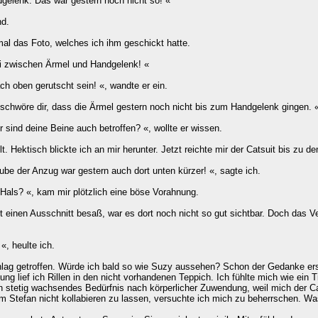
dgelenk. Das war gestern noch nicht so! «
nd.
al das Foto, welches ich ihm geschickt hatte.
ei zwischen Ärmel und Handgelenk! «
ch oben gerutscht sein! «, wandte er ein.
 schwöre dir, dass die Ärmel gestern noch nicht bis zum Handgelenk gingen. 
 sind deine Beine auch betroffen? «, wollte er wissen.
lt. Hektisch blickte ich an mir herunter. Jetzt reichte mir der Catsuit bis zu d
aube der Anzug war gestern auch dort unten kürzer! «, sagte ich.
Hals? «, kam mir plötzlich eine böse Vorahnung.
t einen Ausschnitt besaß, war es dort noch nicht so gut sichtbar. Doch das V
«, heulte ich.
hlag getroffen. Würde ich bald so wie Suzy aussehen? Schon der Gedanke e
lung lief ich Rillen in den nicht vorhandenen Teppich. Ich fühlte mich wie ein
n stetig wachsendes Bedürfnis nach körperlicher Zuwendung, weil mich der Ca
m Stefan nicht kollabieren zu lassen, versuchte ich mich zu beherrschen. Was