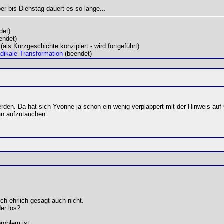
er bis Dienstag dauert es so lange...
det)
endet)
(als Kurzgeschichte konzipiert - wird fortgeführt)
radikale Transformation
(beendet)
erden. Da hat sich Yvonne ja schon ein wenig verplappert mit der Hinweis a
fan aufzutauchen.
ch ehrlich gesagt auch nicht.
der los?
roblem ist.