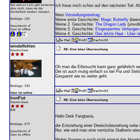
Nur weil es Licht gibt bedeutet
Ich freue mich schon auf den nächsten Teil. Ab
dies nicht, dass wir die
Dunkelheit meiden müssen.
Mein
Vorstellungsbeitrag
Beiträge: 192
Meine erste Geschichte:
Magic Butterfly
(been
Meine 2. Geschichte:
The Dragon Lady
(unvoll
Geschlecht:
Meine 3. Geschichte:
Eingesperrtes Verlangen
User ist offline
Meine 4. Geschichte:
Das letzte Haar - Lilas 
windelfohlen
RE: Eine böse Überraschung
Stamm-Gast
Oh man die Eifersucht kann ganz gefährlich w
Die ist auch mutig einfach so bei Pia und Ste
Gespannt wie es weiter geht.
Beiträge: 330
User ist online
IronFist
RE: Eine böse Überraschung
Stamm-Gast
BW
Hallo Dark Fangtasia,
Beiträge: 875
die Entstehung einer Dreiecksbeziehung sehe i
Nur, wie wird man eine verrückte Stalkerin wie
Geschlecht:
User ist offline
Wobei Yvonne ja noch nicht einmal das Hauptp