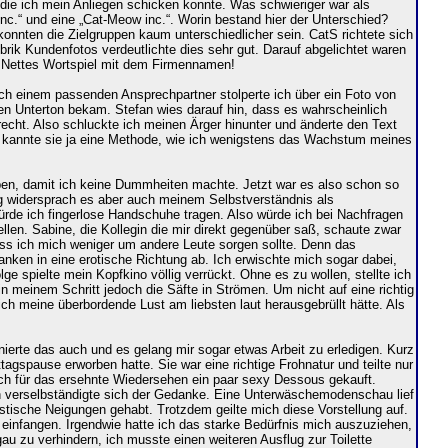
die ich mein Anliegen schicken konnte. Was schwieriger war als
nc.“ und eine „Cat-Meow inc.“. Worin bestand hier der Unterschied?
konnten die Zielgruppen kaum unterschiedlicher sein. CatS richtete sich
rik Kundenfotos verdeutlichte dies sehr gut. Darauf abgelichtet waren
). Nettes Wortspiel mit dem Firmennamen!
h einem passenden Ansprechpartner stolperte ich über ein Foto von
en Unterton bekam. Stefan wies darauf hin, dass es wahrscheinlich
t recht. Also schluckte ich meinen Ärger hinunter und änderte den Text
ht kannte sie ja eine Methode, wie ich wenigstens das Wachstum meines
aben, damit ich keine Dummheiten machte. Jetzt war es also schon so
g widersprach es aber auch meinem Selbstverständnis als
ürde ich fingerlose Handschuhe tragen. Also würde ich bei Nachfragen
len. Sabine, die Kollegin die mir direkt gegenüber saß, schaute zwar
ass ich mich weniger um andere Leute sorgen sollte. Denn das
anken in eine erotische Richtung ab. Ich erwischte mich sogar dabei,
lge spielte mein Kopfkino völlig verrückt. Ohne es zu wollen, stellte ich
meinem Schritt jedoch die Säfte in Strömen. Um nicht auf eine richtig
h meine überbordende Lust am liebsten laut herausgebrüllt hätte. Als
ierte das auch und es gelang mir sogar etwas Arbeit zu erledigen. Kurz
agspause erworben hatte. Sie war eine richtige Frohnatur und teilte nur
sich für das ersehnte Wiedersehen ein paar sexy Dessous gekauft.
Hirn verselbständigte sich der Gedanke. Eine Unterwäschemodenschau lief
nistische Neigungen gehabt. Trotzdem geilte mich diese Vorstellung auf.
r einfangen. Irgendwie hatte ich das starke Bedürfnis mich auszuziehen,
u zu verhindern, ich musste einen weiteren Ausflug zur Toilette