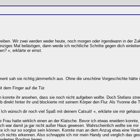
schreiben. Wir zwei werden weder heute, noch morgen oder irgendwann in der
einziges Mal belästigen, dann werde ich rechtliche Schritte gegen dich einle
? «, erklärte er ernst.
t sah sie richtig jämmerlich aus. Ohne die unschöne Vorgeschichte hätte ich 
it dem Finger auf die Tür.
konnte ihr ansehen, dass sie noch nicht aufgeben wollte. Doch Stefans stre
 direkt hinter ihr und blockierte mit seinem Körper den Flur. Als Yvonne die T
h wünsch dir noch viel Spaß mit deinem Catsuit! «, erklärte sie mir gehäss
Frau hatte wirklich einen an der Klatsche. Bevor ich etwas erwidern konnte
Ich war damit ja gar nicht außer Haus gewesen. Wahrscheinlich wollte sie mi
e ich nur so sorglos sein können. Konnte man an dem Anzug etwa eine Verän
ch nichts erkennen. Also schnappte ich mir mein Handy und verglich das gestr
nderten Position liegen.