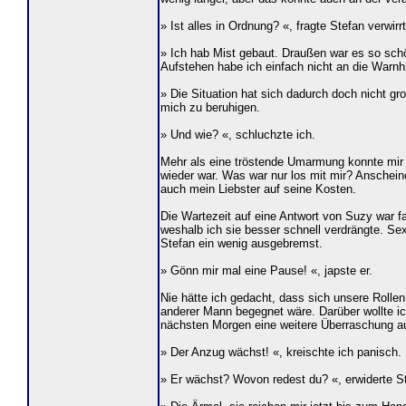
» Ist alles in Ordnung? «, fragte Stefan verwirrt
» Ich hab Mist gebaut. Draußen war es so schö
Aufstehen habe ich einfach nicht an die Warn
» Die Situation hat sich dadurch doch nicht g
mich zu beruhigen.
» Und wie? «, schluchzte ich.
Mehr als eine tröstende Umarmung konnte mir S
wieder war. Was war nur los mit mir? Ansche
auch mein Liebster auf seine Kosten.
Die Wartezeit auf eine Antwort von Suzy war fa
weshalb ich sie besser schnell verdrängte. Se
Stefan ein wenig ausgebremst.
» Gönn mir mal eine Pause! «, japste er.
Nie hätte ich gedacht, dass sich unsere Rolle
anderer Mann begegnet wäre. Darüber wollte ic
nächsten Morgen eine weitere Überraschung a
» Der Anzug wächst! «, kreischte ich panisch.
» Er wächst? Wovon redest du? «, erwiderte St