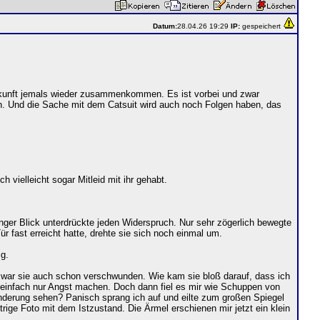
Datum:
28.04.26 19:29
IP:
gespeichert
 Zukunft jemals wieder zusammenkommen. Es ist vorbei und zwar
iten. Und die Sache mit dem Catsuit wird auch noch Folgen haben, das
vielleicht sogar Mitleid mit ihr gehabt.
nger Blick unterdrückte jeden Widerspruch. Nur sehr zögerlich bewegte
ür fast erreicht hatte, drehte sie sich noch einmal um.
ig.
, war sie auch schon verschwunden. Wie kam sie bloß darauf, dass ich
r einfach nur Angst machen. Doch dann fiel es mir wie Schuppen von
derung sehen? Panisch sprang ich auf und eilte zum großen Spiegel
ige Foto mit dem Istzustand. Die Ärmel erschienen mir jetzt ein klein