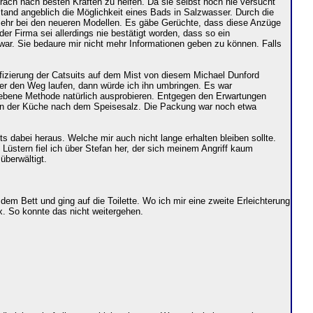
rach nach besten Kräften zu helfen. Da sie selbst noch nie versucht
tand angeblich die Möglichkeit eines Bads in Salzwasser. Durch die
 mehr bei den neueren Modellen. Es gäbe Gerüchte, dass diese Anzüge
r Firma sei allerdings nie bestätigt worden, dass so ein
war. Sie bedaure mir nicht mehr Informationen geben zu können. Falls
ifizierung der Catsuits auf dem Mist von diesem Michael Dunford
er den Weg laufen, dann würde ich ihn umbringen. Es war
riebene Methode natürlich ausprobieren. Entgegen den Erwartungen
h in der Küche nach dem Speisesalz. Die Packung war noch etwa
 dabei heraus. Welche mir auch nicht lange erhalten bleiben sollte.
Lüstern fiel ich über Stefan her, der sich meinem Angriff kaum
überwältigt.
 dem Bett und ging auf die Toilette. Wo ich mir eine zweite Erleichterung
x. So konnte das nicht weitergehen.