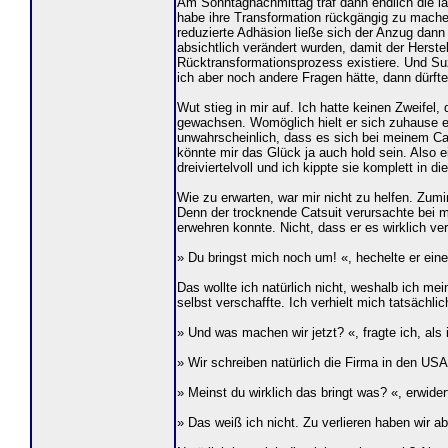
Am Sonntagnachmittag traf dann endlich die lan
habe ihre Transformation rückgängig zu machen
reduzierte Adhäsion ließe sich der Anzug dan
absichtlich verändert wurden, damit der Herste
Rücktransformationsprozess existiere. Und Suz
ich aber noch andere Fragen hätte, dann dürfte
Wut stieg in mir auf. Ich hatte keinen Zweife
gewachsen. Womöglich hielt er sich zuhause e
unwahrscheinlich, dass es sich bei meinem Cat
könnte mir das Glück ja auch hold sein. Also
dreiviertelvoll und ich kippte sie komplett in
Wie zu erwarten, war mir nicht zu helfen. Zum
Denn der trocknende Catsuit verursachte bei mi
erwehren konnte. Nicht, dass er es wirklich v
» Du bringst mich noch um! «, hechelte er e
Das wollte ich natürlich nicht, weshalb ich mei
selbst verschaffte. Ich verhielt mich tatsäch
» Und was machen wir jetzt? «, fragte ich, al
» Wir schreiben natürlich die Firma in den USA 
» Meinst du wirklich das bringt was? «, erwider
» Das weiß ich nicht. Zu verlieren haben wir a