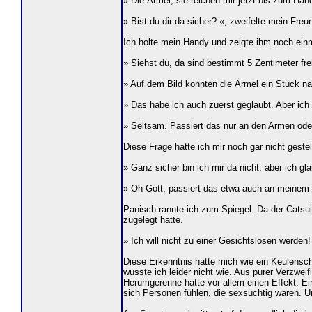
» Die Ärmel, sie reichen mir jetzt bis zum Han
» Bist du dir da sicher? «, zweifelte mein Freu
Ich holte mein Handy und zeigte ihm noch einm
» Siehst du, da sind bestimmt 5 Zentimeter fr
» Auf dem Bild könnten die Ärmel ein Stück na
» Das habe ich auch zuerst geglaubt. Aber ich
» Seltsam. Passiert das nur an den Armen oder
Diese Frage hatte ich mir noch gar nicht gestel
» Ganz sicher bin ich mir da nicht, aber ich gl
» Oh Gott, passiert das etwa auch an meinem 
Panisch rannte ich zum Spiegel. Da der Catsui
zugelegt hatte.
» Ich will nicht zu einer Gesichtslosen werden! 
Diese Erkenntnis hatte mich wie ein Keulensc
wusste ich leider nicht wie. Aus purer Verzweif
Herumgerenne hatte vor allem einen Effekt. Ei
sich Personen fühlen, die sexsüchtig waren. U