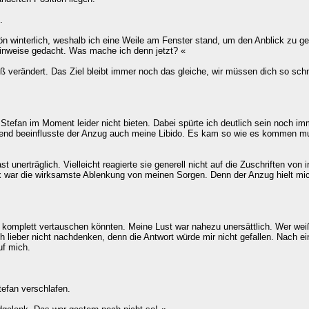
.
n winterlich, weshalb ich eine Weile am Fenster stand, um den Anblick zu ge
hinweise gedacht. Was mache ich denn jetzt? «
roß verändert. Das Ziel bleibt immer noch das gleiche, wir müssen dich so s
tefan im Moment leider nicht bieten. Dabei spürte ich deutlich sein noch im
inend beeinflusste der Anzug auch meine Libido. Es kam so wie es kommen m
st unerträglich. Vielleicht reagierte sie generell nicht auf die Zuschriften 
x war die wirksamste Ablenkung von meinen Sorgen. Denn der Anzug hielt mich
n komplett vertauschen könnten. Meine Lust war nahezu unersättlich. Wer weiß
h lieber nicht nachdenken, denn die Antwort würde mir nicht gefallen. Nach e
uf mich.
efan verschlafen.