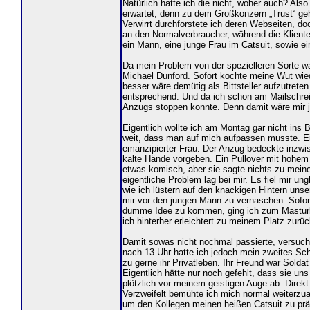
Natürlich hatte ich die nicht, woher auch? Al
erwartet, denn zu dem Großkonzern „Trust“ gehö
Verwirrt durchforstete ich deren Webseiten, d
an den Normalverbraucher, während die Kliente
ein Mann, eine junge Frau im Catsuit, sowie e
Da mein Problem von der spezielleren Sorte w
Michael Dunford. Sofort kochte meine Wut wied
besser wäre demütig als Bittsteller aufzutreten
entsprechend. Und da ich schon am Mailschreib
Anzugs stoppen konnte. Denn damit wäre mir 
Eigentlich wollte ich am Montag gar nicht ins
weit, dass man auf mich aufpassen musste. Ei
emanzipierter Frau. Der Anzug bedeckte inzwis
kalte Hände vorgeben. Ein Pullover mit hohem 
etwas komisch, aber sie sagte nichts zu meine
eigentliche Problem lag bei mir. Es fiel mir u
wie ich lüstern auf den knackigen Hintern unser
mir vor den jungen Mann zu vernaschen. Sofor
dumme Idee zu kommen, ging ich zum Masturbier
ich hinterher erleichtert zu meinem Platz zur
Damit sowas nicht nochmal passierte, versucht
nach 13 Uhr hatte ich jedoch mein zweites Schl
zu gerne ihr Privatleben. Ihr Freund war Sold
Eigentlich hätte nur noch gefehlt, dass sie u
plötzlich vor meinem geistigen Auge ab. Direkt
Verzweifelt bemühte ich mich normal weiterzuar
um den Kollegen meinen heißen Catsuit zu präs