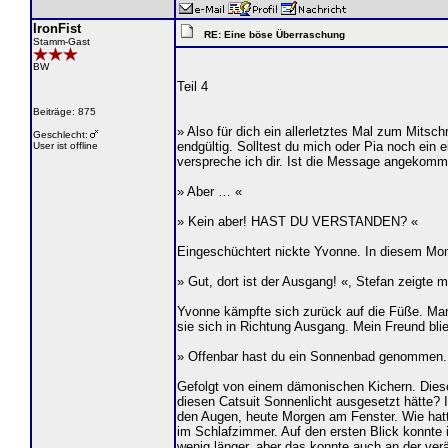
IronFist
RE: Eine böse Überraschung
Stamm-Gast
BW
Teil 4
Beiträge: 875
» Also für dich ein allerletztes Mal zum Mit
Geschlecht:
endgültig. Solltest du mich oder Pia noch ein 
User ist offline
verspreche ich dir. Ist die Message angekommen
» Aber … «
» Kein aber! HAST DU VERSTANDEN? «
Eingeschüchtert nickte Yvonne. In diesem Momen
» Gut, dort ist der Ausgang! «, Stefan zeigte m
Yvonne kämpfte sich zurück auf die Füße. Man 
sie sich in Richtung Ausgang. Mein Freund blieb
» Offenbar hast du ein Sonnenbad genommen. Ic
Gefolgt von einem dämonischen Kichern. Diese 
diesen Catsuit Sonnenlicht ausgesetzt hätte? 
den Augen, heute Morgen am Fenster. Wie hatt
im Schlafzimmer. Auf den ersten Blick konnte i
wenig länger, aber das konnte auch an der verä