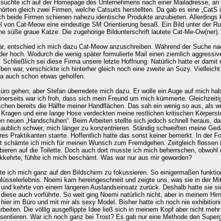
so suchte ich auf der Homepage des Unternehmens nach einer Mailadresse, an 
rten gleich zwei Firmen, welche Catsuits herstellten. Da gab es eine „CatS i
och beide Firmen schienen nahezu identische Produkte anzubieten. Allerdings 
l von Cat-Meow eine eindeutige SM Orientierung besaß. Ein Bild unter der Rub
ine süße graue Katze. Die zugehörige Bildunterschrift lautete Cat-Me-Ow(ner
ar, entschied ich mich dazu Cat-Meow anzuschreiben. Während der Suche nac
er hoch. Wodurch die wenig später formulierte Mail einen ziemlich aggressiv
. Schließlich sei diese Firma unsere letzte Hoffnung. Natürlich hatte er dami
en war, verschickte ich hinterher gleich noch eine zweite an Suzy. Vielleic
ja auch schon etwas geholfen.
 Büro gehen, aber Stefan überredete mich dazu. Er wolle ein Auge auf mich h
nerseits war ich froh, dass sich mein Freund um mich kümmerte. Gleichzeiti
chen bereits die Hälfte meiner Handflächen. Das sah ein wenig so aus, als w
Kragen und eine lange Hose verdeckten meine restlichen kritischen Körperstel
n neuen „Handschuhen“. Beim Arbeiten stellte sich jedoch schnell heraus, d
nglaublich schwer, mich länger zu konzentrieren. Ständig schweiften meine Ged
es Praktikanten starrte. Hoffentlich hatte das sonst keiner bemerkt. In der Fo
t schämte ich mich für meinen Wunsch zum Fremdgehen. Zeitgleich flossen in 
en auf die Toilette. Doch auch dort musste ich mich beherrschen, obwohl ic
ückkehrte, fühlte ich mich beschämt. Was war nur aus mir geworden?
e ich mich ganz auf den Bildschirm zu fokussieren. So einigermaßen funktion
üsselerlebnis. Noemi kam hereingeschneit und zeigte uns, was sie in der Mitt
at und kehrte von einem längeren Auslandseinsatz zurück. Deshalb hatte sie 
ns diese auch vorführte. So weit ging Noemi natürlich nicht, aber in meinem 
 hier im Büro und mit mir als sexy Model. Bisher hatte ich noch nie exhibitio
beiten. Die völlig ausgeflippte Idee ließ sich in meinem Kopf aber nicht meh
entieren. War ich noch ganz bei Trost? Es gab nur eine Methode den Superga