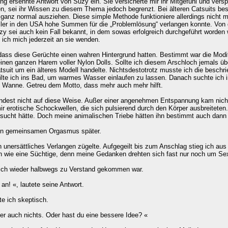
g ersehnte Antwort von Suzy ein. Sie versicherte mir ihr Mitgefühl und versp
, sei ihr Wissen zu diesem Thema jedoch begrenzt. Bei älteren Catsuits bes
n ganz normal ausziehen. Diese simple Methode funktioniere allerdings nicht
ller in den USA hohe Summen für die „Problemlösung“ verlangen konnte. Von de
y sei auch kein Fall bekannt, in dem sowas erfolgreich durchgeführt worden 
 ich mich jederzeit an sie wenden.
l, dass diese Gerüchte einen wahren Hintergrund hatten. Bestimmt war die Mod
inen ganzen Harem voller Nylon Dolls. Sollte ich diesem Arschloch jemals üb
suit um ein älteres Modell handelte. Nichtsdestotrotz musste ich die besch
 eilte ich ins Bad, um warmes Wasser einlaufen zu lassen. Danach suchte ic
 die Wanne. Getreu dem Motto, dass mehr auch mehr hilft.
indest nicht auf diese Weise. Außer einer angenehmen Entspannung kam nichts
r erotische Schockwellen, die sich pulsierend durch den Körper ausbreiteten. 
ersucht hätte. Doch meine animalischen Triebe hätten ihn bestimmt auch dann 
inen gemeinsamen Orgasmus später.
n unersättliches Verlangen zügelte. Aufgegeilt bis zum Anschlag stieg ich aus
lich wie eine Süchtige, denn meine Gedanken drehten sich fast nur noch um Se
s ich wieder halbwegs zu Verstand gekommen war.
an! «, lautete seine Antwort.
te ich skeptisch.
ber auch nichts. Oder hast du eine bessere Idee? «