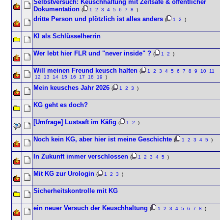
Selbstversuch: Keuschhaltung mit Zeitsafe & öffentlicher
Dokumentation
(
1
2
3
4
5
6
7
8
)
dritte Person und plötzlich ist alles anders
(
1
2
)
KI als Schlüsselherrin
Wer lebt hier FLR und "never inside" ?
(
1
2
)
Will meinen Freund keusch halten
(
1
2
3
4
5
6
7
8
9
10
11
12
13
14
15
16
17
18
19
)
Mein keusches Jahr 2026
(
1
2
3
)
KG geht es doch?
[Umfrage] Lustsaft im Käfig
(
1
2
)
Noch kein KG, aber hier ist meine Geschichte
(
1
2
3
4
5
)
In Zukunft immer verschlossen
(
1
2
3
4
5
)
Mit KG zur Urologin
(
1
2
3
)
Sicherheitskontrolle mit KG
ein neuer Versuch der Keuschhaltung
(
1
2
3
4
5
6
7
8
)