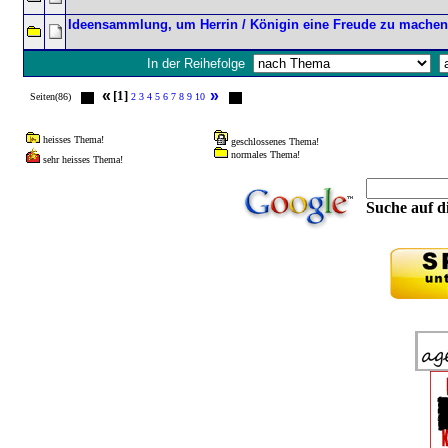
Ideensammlung, um Herrin / Königin eine Freude zu machen
In der Reihefolge
«
»
[1]
Seiten(86)
2
3
4
5
6
7
8
9
10
heisses Thema!
geschlossenes Thema!
normales Thema!
sehr heisses Thema!
Suche auf di