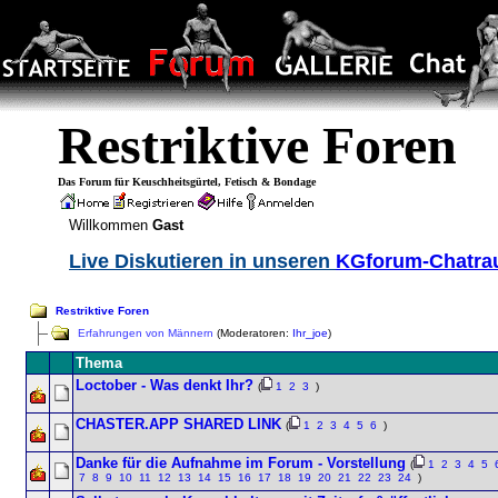
Restriktive Foren
Das Forum für Keuschheitsgürtel, Fetisch & Bondage
Willkommen
Gast
Live Diskutieren in unseren
KGforum-Chatr
Restriktive Foren
Erfahrungen von Männern
(Moderatoren:
Ihr_joe
)
Thema
Loctober - Was denkt Ihr?
(
1
2
3
)
CHASTER.APP SHARED LINK
(
1
2
3
4
5
6
)
Danke für die Aufnahme im Forum - Vorstellung
(
1
2
3
4
5
7
8
9
10
11
12
13
14
15
16
17
18
19
20
21
22
23
24
)