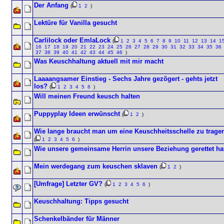
Der Anfang
(
1
2
)
Lektüre für Vanilla gesucht
Carlilock oder EmlaLock
(
1
2
3
4
5
6
7
8
9
10
11
12
13
14
1
16
17
18
19
20
21
22
23
24
25
26
27
28
29
30
31
32
33
34
35
36
37
38
39
40
41
42
43
44
45
46
)
Was Keuschhaltung aktuell mit mir macht
Laaaangsamer Einstieg - Sechs Jahre gezögert - gehts jetzt
los?
(
1
2
3
4
5
6
)
Will meinen Freund keusch halten
Puppyplay Ideen erwünscht
(
1
2
)
Wie lange braucht man um eine Keuschheitsschelle zu trage
(
1
2
3
4
5
6
)
Wie unsere gemeinsame Herrin unsere Beziehung gerettet ha
Mein werdegang zum keuschen sklaven
(
1
2
)
[Umfrage] Letzter GV?
(
1
2
3
4
5
6
)
Keuschhaltung: Tipps gesucht
Schenkelbänder für Männer