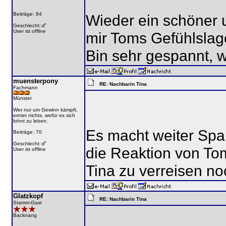
Beiträge: 84
Wieder ein schöner un
Geschlecht:
User ist offline
mir Toms Gefühlslage
Bin sehr gespannt, w
muensterpony
RE: Nachbarin Tina
Fachmann
Münster
Wer nur um Gewinn kämpft,
erntet nichts, wofür es sich
lohnt zu leben.
Es macht weiter Spa
Beiträge: 70
Geschlecht:
die Reaktion von Tom
User ist offline
Tina zu verreisen n
Glatzkopf
RE: Nachbarin Tina
Stamm-Gast
Backnang