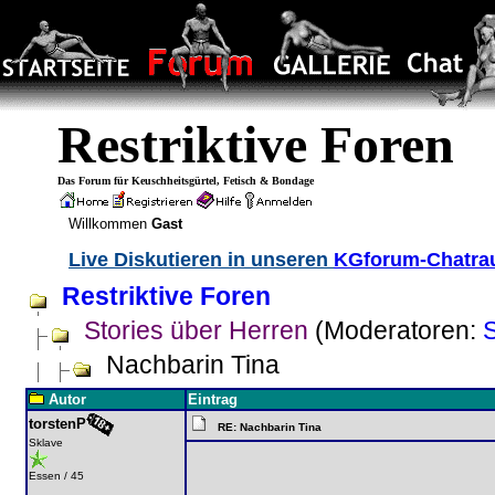
Restriktive Foren
Das Forum für Keuschheitsgürtel, Fetisch & Bondage
Willkommen
Gast
Live Diskutieren in unseren
KGforum-Chatr
Restriktive Foren
Stories über Herren
(Moderatoren:
Nachbarin Tina
Autor
Eintrag
torstenP
RE: Nachbarin Tina
Sklave
Essen / 45