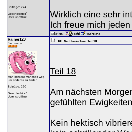
Beiträge: 274
Wirklich eine sehr i
Geschlecht:
User ist offline
Ich freue mich jeden
Rainer123
RE: Nachbarin Tina: Teil 18
Fachmann
Teil 18
Man schließt manches weg,
um anderes zu finden.
Beiträge: 220
Am nächsten Morgen 
Geschlecht:
User ist offline
gefühlten Ewigkeiten
Kein hektisch vibri