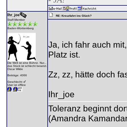
Ihr_joe
RE: Kreuzfahrt ins Glück?
Staff-Member
Baden-Württemberg
Ja, ich fahr auch m
Platz ist.
Die Welt ist eine Bühne. Nur...
das Stück ist schlecht besetzt.
Oscar Wilde
Zz, zz, hätte doch fa
Beiträge: 4066
Geschlecht:
User ist offline
Ihr_joe
Toleranz beginnt dor
(Amandra Kamandar