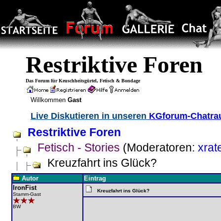
Restriktive Foren
Das Forum für Keuschheitsgürtel, Fetisch & Bondage
Willkommen
Gast
Live Diskutieren in unseren
KGforum-Chatr
Restriktive Foren
Fetisch - Stories
(Moderatoren:
xrat
Kreuzfahrt ins Glück?
Autor
Eintrag
IronFist
Kreuzfahrt ins Glück?
Stamm-Gast
BW