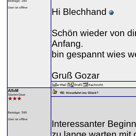
Beiträge: 280
User ist offline
Hi Blechhand
Schön wieder von dir
Anfang.
bin gespannt wies we
Gruß Gozar
AlfvM
RE: Kreuzfahrt ins Glück?
Stamm-Gast
Beiträge: 590
User ist offline
Interessanter Beginn 
zu lange warten mit 