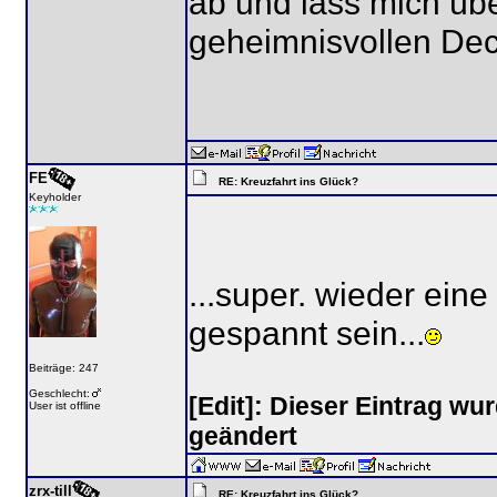
ab und lass mich üb
geheimnisvollen Deck
FE
RE: Kreuzfahrt ins Glück?
Keyholder
...super. wieder eine
gespannt sein...
Beiträge: 247
Geschlecht:
[Edit]: Dieser Eintrag wu
User ist offline
geändert
zrx-till
RE: Kreuzfahrt ins Glück?