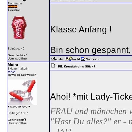
Fachmann
Salzgitter
Klasse Anfang !
Bin schon gespannt, 
Beiträge: 40
Geschlecht:
User ist offline
Moira
RE: Kreuzfahrt ins Glück?
Sklavenhalterin
im wilden Südwesten
Ahoi! *mit Lady-Tick
♥ slave to love ♥
FRAU und männchen ve
Beiträge: 1537
"Hast Du alles?" er - 
Geschlecht:
User ist offline
- JA!"