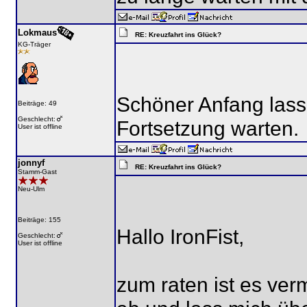
Lokmaus
RE: Kreuzfahrt ins Glück?
KG-Träger
Schöner Anfang lass 
Beiträge: 49
Geschlecht:
Fortsetzung warten.
User ist offline
jonnyf
RE: Kreuzfahrt ins Glück?
Stamm-Gast
Neu-Ulm
Beiträge: 155
Hallo IronFist,
Geschlecht:
User ist offline
zum raten ist es verm