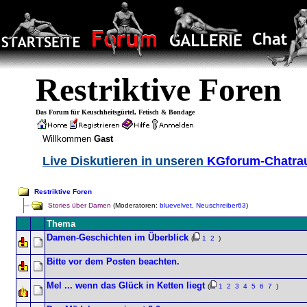
Restriktive Foren
Das Forum für Keuschheitsgürtel, Fetisch & Bondage
Willkommen
Gast
Live Diskutieren in unseren
KGforum-Chatr
Restriktive Foren
Stories über Damen
(Moderatoren:
bluevelvet
,
Neuschreiber63
)
Thema
Damen-Geschichten im Überblick
(
1
2
)
Bitte vor dem Posten beachten.
Mel ... wenn das Glück in Ketten liegt
(
1
2
3
4
5
6
7
)