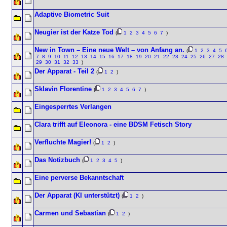
Adaptive Biometric Suit
Neugier ist der Katze Tod
(
1
2
3
4
5
6
7
)
New in Town – Eine neue Welt – von Anfang an.
(
1
2
3
4
5
7
8
9
10
11
12
13
14
15
16
17
18
19
20
21
22
23
24
25
26
27
28
29
30
31
32
33
)
Der Apparat - Teil 2
(
1
2
)
Sklavin Florentine
(
1
2
3
4
5
6
7
)
Eingesperrtes Verlangen
Clara trifft auf Eleonora - eine BDSM Fetisch Story
Verfluchte Magier!
(
1
2
)
Das Notizbuch
(
1
2
3
4
5
)
Eine perverse Bekanntschaft
Der Apparat (KI unterstützt)
(
1
2
)
Carmen und Sebastian
(
1
2
)