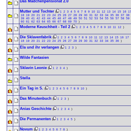
Das Mädchenpensionat 2.0
Mutter und Tochter
(
1
2
3
4
5
6
7
8
9
10
11
12
13
14
15
16
1
18
19
20
21
22
23
24
25
26
27
28
29
30
31
32
33
34
35
36
37
38
39
40
41
42
43
44
45
46
47
48
49
50
51
52
53
54
55
56
57
58
59
60
61
62
63
64
65
66
67
68
69
70
)
Moderne Keuschheit - Teil 2
(
1
2
3
4
5
6
7
8
9
10
11
12
)
Die Sklavenfabrik
(
1
2
3
4
5
6
7
8
9
10
11
12
13
14
15
16
17
18
19
20
21
22
23
24
25
26
27
28
29
30
31
32
33
34
35
36
)
Ela und ihr verlangen
(
1
2
3
)
Wilde Fantasien
Sklavin Leonie
(
1
2
3
4
)
Stella
Ein Tag in S.
(
1
2
3
4
5
6
7
8
9
10
)
Das Minutenbuch
(
1
2
3
)
Anias Geschichte
(
1
2
3
4
)
Die Permanenten
(
1
2
3
4
5
)
Novum
(
1
2
3
4
5
6
7
8
)