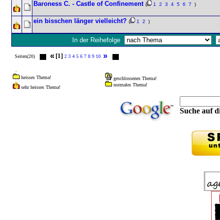
Baroness C. - Castle of Confinement
(
1
2
3
4
5
6
7
)
ein bisschen länger vielleicht?
(
1
2
)
In der Reihefolge
«
»
[1]
Seiten(20)
2
3
4
5
6
7
8
9
10
heisses Thema!
geschlossenes Thema!
normales Thema!
sehr heisses Thema!
Suche auf di