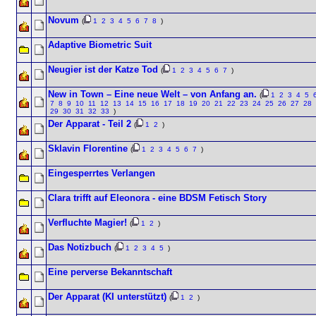
Novum
(
1
2
3
4
5
6
7
8
)
Adaptive Biometric Suit
Neugier ist der Katze Tod
(
1
2
3
4
5
6
7
)
New in Town – Eine neue Welt – von Anfang an.
(
1
2
3
4
5
7
8
9
10
11
12
13
14
15
16
17
18
19
20
21
22
23
24
25
26
27
28
29
30
31
32
33
)
Der Apparat - Teil 2
(
1
2
)
Sklavin Florentine
(
1
2
3
4
5
6
7
)
Eingesperrtes Verlangen
Clara trifft auf Eleonora - eine BDSM Fetisch Story
Verfluchte Magier!
(
1
2
)
Das Notizbuch
(
1
2
3
4
5
)
Eine perverse Bekanntschaft
Der Apparat (KI unterstützt)
(
1
2
)