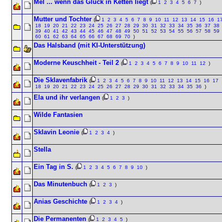
Mel ... wenn das Glück in Ketten liegt
(
1
2
3
4
5
6
7
)
Mutter und Tochter
(
1
2
3
4
5
6
7
8
9
10
11
12
13
14
15
16
1
18
19
20
21
22
23
24
25
26
27
28
29
30
31
32
33
34
35
36
37
38
39
40
41
42
43
44
45
46
47
48
49
50
51
52
53
54
55
56
57
58
59
60
61
62
63
64
65
66
67
68
69
70
)
Das Halsband (mit KI-Unterstützung)
Moderne Keuschheit - Teil 2
(
1
2
3
4
5
6
7
8
9
10
11
12
)
Die Sklavenfabrik
(
1
2
3
4
5
6
7
8
9
10
11
12
13
14
15
16
17
18
19
20
21
22
23
24
25
26
27
28
29
30
31
32
33
34
35
36
)
Ela und ihr verlangen
(
1
2
3
)
Wilde Fantasien
Sklavin Leonie
(
1
2
3
4
)
Stella
Ein Tag in S.
(
1
2
3
4
5
6
7
8
9
10
)
Das Minutenbuch
(
1
2
3
)
Anias Geschichte
(
1
2
3
4
)
Die Permanenten
(
1
2
3
4
5
)