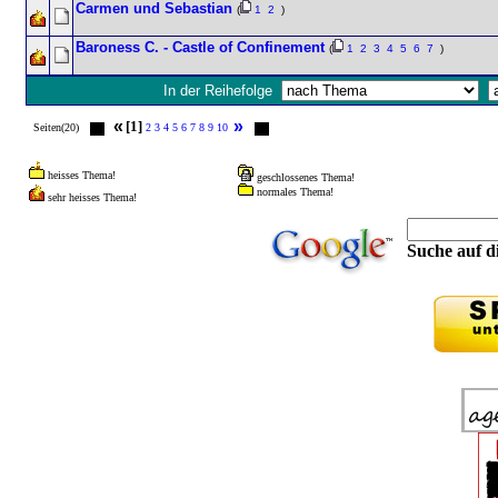
Carmen und Sebastian
(
1
2
)
Baroness C. - Castle of Confinement
(
1
2
3
4
5
6
7
)
In der Reihefolge
«
»
[1]
Seiten(20)
2
3
4
5
6
7
8
9
10
heisses Thema!
geschlossenes Thema!
normales Thema!
sehr heisses Thema!
Suche auf di