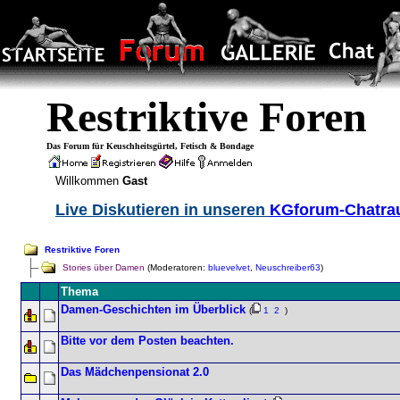
Restriktive Foren
Das Forum für Keuschheitsgürtel, Fetisch & Bondage
Willkommen
Gast
Live Diskutieren in unseren
KGforum-Chatr
Restriktive Foren
Stories über Damen
(Moderatoren:
bluevelvet
,
Neuschreiber63
)
Thema
Damen-Geschichten im Überblick
(
1
2
)
Bitte vor dem Posten beachten.
Das Mädchenpensionat 2.0