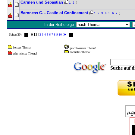
Carmen und Sebastian
(
1
2
)
Baroness C. - Castle of Confinement
(
1
2
3
4
5
6
7
)
In der Reihefolge
«
»
[1]
Seiten(20)
2
3
4
5
6
7
8
9
10
heisses Thema!
geschlossenes Thema!
normales Thema!
sehr heisses Thema!
Suche auf di