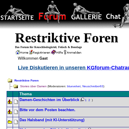
Restriktive Foren
Das Forum für Keuschheitsgürtel, Fetisch & Bondage
Willkommen
Gast
Live Diskutieren in unseren
KGforum-Chatr
Restriktive Foren
Stories über Damen
(Moderatoren:
bluevelvet
,
Neuschreiber63
)
Thema
Damen-Geschichten im Überblick
(
1
2
)
Bitte vor dem Posten beachten.
Das Halsband (mit KI-Unterstützung)