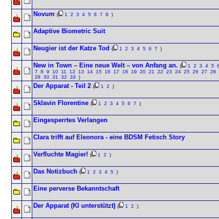
Novum
(
1
2
3
4
5
6
7
8
)
Adaptive Biometric Suit
Neugier ist der Katze Tod
(
1
2
3
4
5
6
7
)
New in Town – Eine neue Welt – von Anfang an.
(
1
2
3
4
5
7
8
9
10
11
12
13
14
15
16
17
18
19
20
21
22
23
24
25
26
27
28
29
30
31
32
33
)
Der Apparat - Teil 2
(
1
2
)
Sklavin Florentine
(
1
2
3
4
5
6
7
)
Eingesperrtes Verlangen
Clara trifft auf Eleonora - eine BDSM Fetisch Story
Verfluchte Magier!
(
1
2
)
Das Notizbuch
(
1
2
3
4
5
)
Eine perverse Bekanntschaft
Der Apparat (KI unterstützt)
(
1
2
)