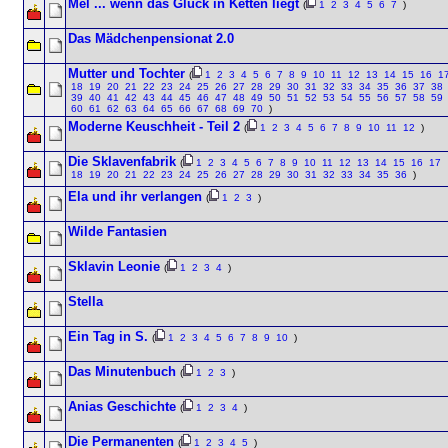
Mel ... wenn das Glück in Ketten liegt
(
1
2
3
4
5
6
7
)
Das Mädchenpensionat 2.0
Mutter und Tochter
(
1
2
3
4
5
6
7
8
9
10
11
12
13
14
15
16
1
18
19
20
21
22
23
24
25
26
27
28
29
30
31
32
33
34
35
36
37
38
39
40
41
42
43
44
45
46
47
48
49
50
51
52
53
54
55
56
57
58
59
60
61
62
63
64
65
66
67
68
69
70
)
Moderne Keuschheit - Teil 2
(
1
2
3
4
5
6
7
8
9
10
11
12
)
Die Sklavenfabrik
(
1
2
3
4
5
6
7
8
9
10
11
12
13
14
15
16
17
18
19
20
21
22
23
24
25
26
27
28
29
30
31
32
33
34
35
36
)
Ela und ihr verlangen
(
1
2
3
)
Wilde Fantasien
Sklavin Leonie
(
1
2
3
4
)
Stella
Ein Tag in S.
(
1
2
3
4
5
6
7
8
9
10
)
Das Minutenbuch
(
1
2
3
)
Anias Geschichte
(
1
2
3
4
)
Die Permanenten
(
1
2
3
4
5
)