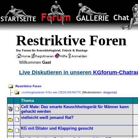
Restriktive Foren
Das Forum für Keuschheitsgürtel, Fetisch & Bondage
Willkommen
Gast
Live Diskutieren in unseren
KGforum-Chatr
Restriktive Foren
cockringbasierte KGs wie CB2K/3K/6K/TC
(Moderatoren:
dragonia
)
Thema
Cell Mate: Das smarte Keuschheitsgerät für Männer kann
gehackt werden
vielleicht weiß jemand Rat?
KG mit Dilator und Klappring gesucht