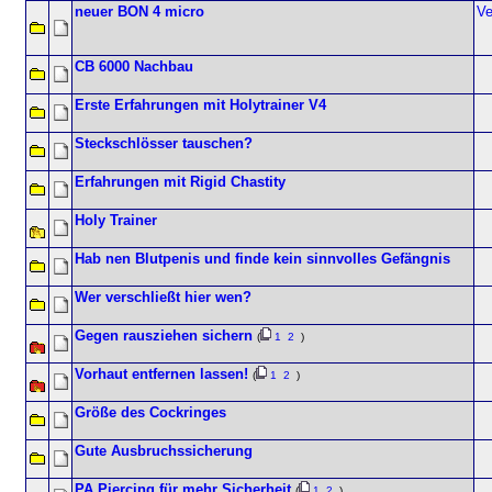
neuer BON 4 micro
Ve
CB 6000 Nachbau
Erste Erfahrungen mit Holytrainer V4
Steckschlösser tauschen?
Erfahrungen mit Rigid Chastity
Holy Trainer
Hab nen Blutpenis und finde kein sinnvolles Gefängnis
Wer verschließt hier wen?
Gegen rausziehen sichern
(
1
2
)
Vorhaut entfernen lassen!
(
1
2
)
Größe des Cockringes
Gute Ausbruchssicherung
PA Piercing für mehr Sicherheit
(
1
2
)