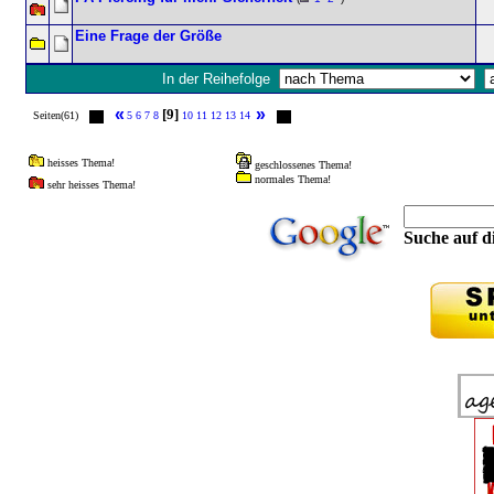
Eine Frage der Größe
In der Reihefolge
«
»
[9]
Seiten(61)
5
6
7
8
10
11
12
13
14
heisses Thema!
geschlossenes Thema!
normales Thema!
sehr heisses Thema!
Suche auf di